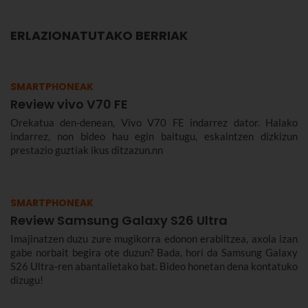
ERLAZIONATUTAKO BERRIAK
SMARTPHONEAK
Review vivo V70 FE
Orekatua den-denean, Vivo V70 FE indarrez dator. Halako
indarrez, non bideo hau egin baitugu, eskaintzen dizkizun
prestazio guztiak ikus ditzazun.nn
SMARTPHONEAK
Review Samsung Galaxy S26 Ultra
Imajinatzen duzu zure mugikorra edonon erabiltzea, axola izan
gabe norbait begira ote duzun? Bada, hori da Samsung Galaxy
S26 Ultra-ren abantailetako bat. Bideo honetan dena kontatuko
dizugu!