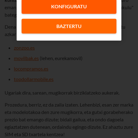
KONFIGURATU
emango dizkizute, agian; piztu ere egiten ez den "tramankulu"
bategatik, berriz, 5-10 euro.
BAZTERTU
Dena dela, saldu nahi baduzu, aski duzu Googlen begiratu
azkar bat egitea. Aukera ugari azalduko zaizkizu:
zonzoo.es
movilbak.es
(lehen, eurekamovil)
locompramos.es
topdollarmobile.es
Ugariak dira, sarean, mugikorrak birziklatzeko aukerak.
Prozedura, berriz, ez da zaila izaten. Lehenbizi, esan zer marka
eta modelotakoa den zure mugikorra, eta gutxi gorabeherako
prezio bat emango dizute; bidali gailua, eta ondo dagoela
egiaztatzen dutenean, ordaindu egingo dizute. Ez ahaztu zure
SIM eta SD txartela kentzea!