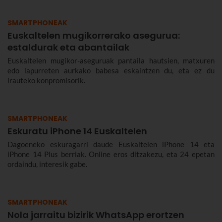
SMARTPHONEAK
Euskaltelen mugikorrerako asegurua:
estaldurak eta abantailak
Euskaltelen mugikor-aseguruak pantaila hautsien, matxuren
edo lapurreten aurkako babesa eskaintzen du, eta ez du
irauteko konpromisorik.
SMARTPHONEAK
Eskuratu iPhone 14 Euskaltelen
Dagoeneko eskuragarri daude Euskaltelen iPhone 14 eta
iPhone 14 Plus berriak. Online eros ditzakezu, eta 24 epetan
ordaindu, interesik gabe.
SMARTPHONEAK
Nola jarraitu bizirik WhatsApp erortzen