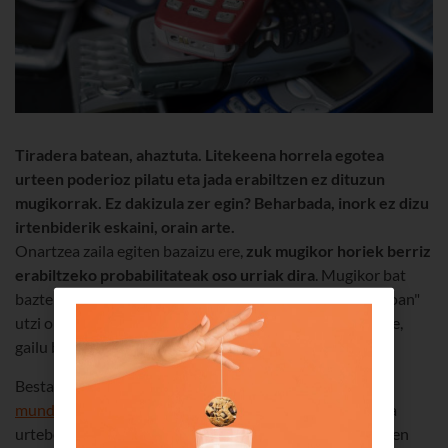
Tiradera batean, ahaztuta. Litekeena horrela egotea
urteen poderioz pilatu eta jada erabiltzen ez dituzun
mugikorrak. Ez dakizula zer egin? Beharbada, inork ez dizu
irtenbiderik eskaini, orain arte.
Onartzea zaila egiten bazaizu ere,
zuk mugikor horiek berriz
erabiltzeko probabilitateak oso urriak dira
. Mugikor bat
bazterrera uzten dugunean, mugarik gabeko "hibernazioan"
utzi ohi dugu, normalean,
per saecula saeculorum
. Izan ere,
gailu berriak bereganatu ohi du gure arreta guztia.
Bestalde, kontuan izanik
munduan biztanle baino mugikor gehiago daudela
duela
urtebetez geroztik eta jende askok bi urtez behin aldatzen