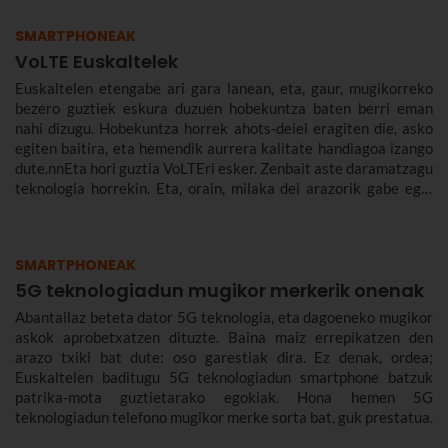
SMARTPHONEAK
VoLTE Euskaltelek
Euskaltelen etengabe ari gara lanean, eta, gaur, mugikorreko
bezero guztiek eskura duzuen hobekuntza baten berri eman
nahi dizugu. Hobekuntza horrek ahots-deiei eragiten die, asko
egiten baitira, eta hemendik aurrera kalitate handiagoa izango
dute.nnEta hori guztia VoLTEri esker. Zenbait aste daramatzagu
teknologia horrekin. Eta, orain, milaka dei arazorik gabe egin
ondoren, azaldu nahi dizugu zer den eta zergatik den
onuragarria zuretzat.
SMARTPHONEAK
5G teknologiadun mugikor merkerik onenak
Abantailaz beteta dator 5G teknologia, eta dagoeneko mugikor
askok aprobetxatzen dituzte. Baina maiz errepikatzen den
arazo txiki bat dute: oso garestiak dira. Ez denak, ordea;
Euskaltelen baditugu 5G teknologiadun smartphone batzuk
patrika-mota guztietarako egokiak. Hona hemen 5G
teknologiadun telefono mugikor merke sorta bat, guk prestatua.