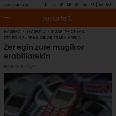
Joan Euskaltel
ES
EU
HASIERA
EZAGUTU
SMARTPHONEAK
ZER EGIN ZURE MUGIKOR ERABILIAREKIN
Zer egin zure mugikor
erabiliarekin
2015-10-27 11:44