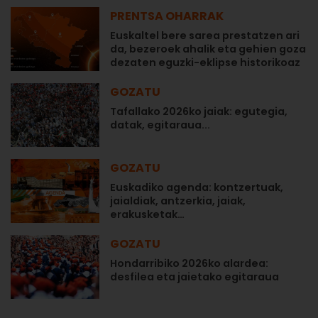
PRENTSA OHARRAK
Euskaltel bere sarea prestatzen ari
da, bezeroek ahalik eta gehien goza
dezaten eguzki-eklipse historikoaz
GOZATU
Tafallako 2026ko jaiak: egutegia,
datak, egitaraua...
GOZATU
Euskadiko agenda: kontzertuak,
jaialdiak, antzerkia, jaiak,
erakusketak…
GOZATU
Hondarribiko 2026ko alardea:
desfilea eta jaietako egitaraua