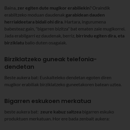
Baina,
zer egiten dute mugikor erabiliekin
? Oraindik
erabiltzeko moduan daudenak
garabidean dauden
herrialdeetara bidali ohi dira
. Hartara, ingurumena
babesteaz gain, "bigarren bizitza" bat ematen zaie mugikorrei.
Jada erabilgarri ez daudenak, berriz,
birrindu egiten dira, eta
birziklatu
balio duten osagaiak.
Birziklatzeko guneak telefonia-
dendetan
Beste aukera bat: Euskalteleko dendetan egoten diren
mugikor erabiliak birziklatzeko guneetakoren batean uztea.
Bigarren eskukoen merkatua
beste aukera bat:
zeure kabuz saltzea
bigarren eskuko
produktuen merkatuan. Hor ere bada zenbait aukera: