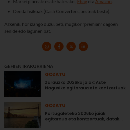
Marketplaceak: esate baterako,
Ebay
eta
Amazon
.
Denda fisikoak (Cash Converters, besteak beste).
Azkenik, hor izango duzu, beti, mugikor "premian" dagoen
senide edo lagunen bat.
GEHIEN IRAKURRIENA
GOZATU
Zarauzko 2026ko jaiak: Aste
Nagusiko egitaraua eta kontzertuak
GOZATU
Portugaleteko 2026ko jaiak:
egitaraua eta kontzertuak, datak...