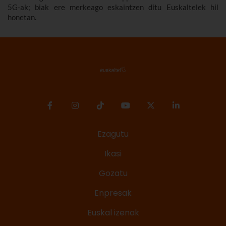
5G-ak; biak ere merkeago eskaintzen ditu Euskaltelek hil
honetan.
Ezagutu
Ikasi
Gozatu
Enpresak
Euskal izenak