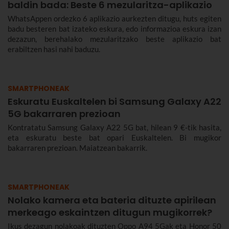
baldin bada: Beste 6 mezularitza-aplikazio
WhatsAppen ordezko 6 aplikazio aurkezten ditugu, huts egiten
badu besteren bat izateko eskura, edo informazioa eskura izan
dezazun, berehalako mezularitzako beste aplikazio bat
erabiltzen hasi nahi baduzu.
SMARTPHONEAK
Eskuratu Euskaltelen bi Samsung Galaxy A22
5G bakarraren prezioan
Kontratatu Samsung Galaxy A22 5G bat, hilean 9 €-tik hasita,
eta eskuratu beste bat opari Euskaltelen. Bi mugikor
bakarraren prezioan. Maiatzean bakarrik.
SMARTPHONEAK
Nolako kamera eta bateria dituzte apirilean
merkeago eskaintzen ditugun mugikorrek?
Ikus dezagun nolakoak dituzten Oppo A94 5Gak eta Honor 50