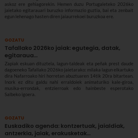
askoz ere gehiagorekin. Hemen duzu Portugaleteko 2026ko
jaietako egitarauari buruzko informazio guztia, bai eta zenbait
egun lehenago hasten diren jaiaurrekoei buruzkoa ere.
GOZATU
Tafallako 2026ko jaiak: egutegia, datak,
egitaraua...
Zapiak eskuan dituztela, lagun-taldeak eta peñak prest daude
dagoeneko Tafallako 2026ko jaietarako: milaka lagun elkartuko
dira Nafarroako hiri horretan abuztuaren 14tik 20ra bitartean.
Inork ez ditu galdu nahi erraldoiek animaturiko kale-giroa,
musika-errondak, entzierroak edo hainbeste esperotako
Salbeko igoera.
GOZATU
Euskadiko agenda: kontzertuak, jaialdiak,
antzerkia, jaiak, erakusketak…