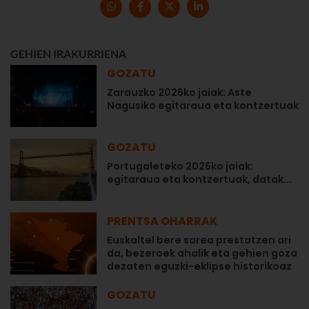
GEHIEN IRAKURRIENA
GOZATU
Zarauzko 2026ko jaiak: Aste
Nagusiko egitaraua eta kontzertuak
GOZATU
Portugaleteko 2026ko jaiak:
egitaraua eta kontzertuak, datak...
PRENTSA OHARRAK
Euskaltel bere sarea prestatzen ari
da, bezeroek ahalik eta gehien goza
dezaten eguzki-eklipse historikoaz
GOZATU