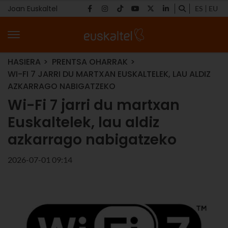
Joan Euskaltel
ES
EU
HASIERA
PRENTSA OHARRAK
WI-FI 7 JARRI DU MARTXAN EUSKALTELEK, LAU ALDIZ
AZKARRAGO NABIGATZEKO
Wi-Fi 7 jarri du martxan
Euskaltelek, lau aldiz
azkarrago nabigatzeko
2026-07-01 09:14