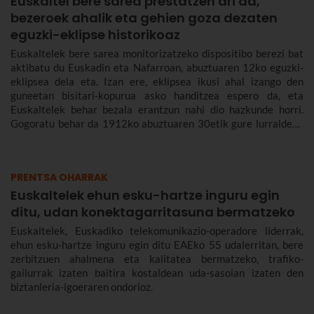
Euskaltel bere sarea prestatzen ari da,
bezeroek ahalik eta gehien goza dezaten
eguzki-eklipse historikoaz
Euskaltelek bere sarea monitorizatzeko dispositibo berezi bat
aktibatu du Euskadin eta Nafarroan, abuztuaren 12ko eguzki-
eklipsea dela eta. Izan ere, eklipsea ikusi ahal izango den
guneetan bisitari-kopurua asko handitzea espero da, eta
Euskaltelek behar bezala erantzun nahi dio hazkunde horri.
Gogoratu behar da 1912ko abuztuaren 30etik gure lurraldean
ikusi ahal izango den lehen eklipse osoa izango dela.
PRENTSA OHARRAK
Euskaltelek ehun esku-hartze inguru egin
ditu, udan konektagarritasuna bermatzeko
Euskaltelek, Euskadiko telekomunikazio-operadore liderrak,
ehun esku-hartze inguru egin ditu EAEko 55 udalerritan, bere
zerbitzuen ahalmena eta kalitatea bermatzeko, trafiko-
gailurrak izaten baitira kostaldean uda-sasoian izaten den
biztanleria-igoeraren ondorioz.