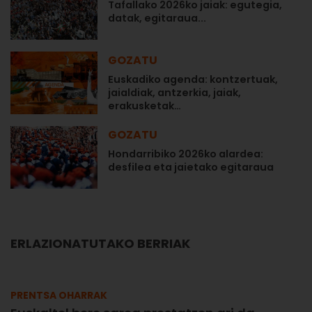
Tafallako 2026ko jaiak: egutegia,
datak, egitaraua...
GOZATU
Euskadiko agenda: kontzertuak,
jaialdiak, antzerkia, jaiak,
erakusketak…
GOZATU
Hondarribiko 2026ko alardea:
desfilea eta jaietako egitaraua
ERLAZIONATUTAKO BERRIAK
PRENTSA OHARRAK