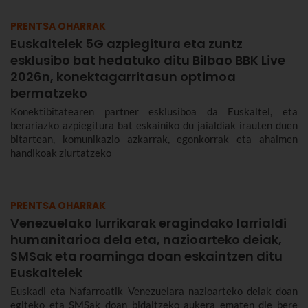
PRENTSA OHARRAK
Euskaltelek 5G azpiegitura eta zuntz
esklusibo bat hedatuko ditu Bilbao BBK Live
2026n, konektagarritasun optimoa
bermatzeko
Konektibitatearen partner esklusiboa da Euskaltel, eta
berariazko azpiegitura bat eskainiko du jaialdiak irauten duen
bitartean, komunikazio azkarrak, egonkorrak eta ahalmen
handikoak ziurtatzeko
PRENTSA OHARRAK
Venezuelako lurrikarak eragindako larrialdi
humanitarioa dela eta, nazioarteko deiak,
SMSak eta roaminga doan eskaintzen ditu
Euskaltelek
Euskadi eta Nafarroatik Venezuelara nazioarteko deiak doan
egiteko eta SMSak doan bidaltzeko aukera ematen die bere