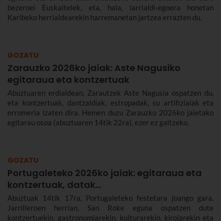
bezeroei Euskaltelek, eta, hala, larrialdi-egoera honetan
Karibeko herrialdearekin harremanetan jartzea errazten du.
GOZATU
Zarauzko 2026ko jaiak: Aste Nagusiko
egitaraua eta kontzertuak
Abuztuaren erdialdean, Zarautzek Aste Nagusia ospatzen du,
eta kontzertuak, dantzaldiak, estropadak, su artifizialak eta
erromeria izaten dira. Hemen duzu Zarauzko 2026ko jaietako
egitarau osoa (abuztuaren 14tik 22ra), ezer ez galtzeko.
GOZATU
Portugaleteko 2026ko jaiak: egitaraua eta
kontzertuak, datak...
Abuztuak 14tik 17ra, Portugaleteko festetara joango gara.
Jarrilleroen herrian, San Roke eguna ospatzen dute
kontzertuekin, gastronomiarekin, kulturarekin, kirolarekin eta