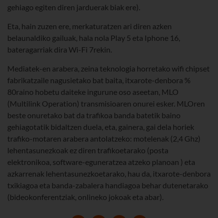
gehiago egiten diren jarduerak biak ere).
Eta, hain zuzen ere, merkaturatzen ari diren azken
belaunaldiko gailuak, hala nola Play 5 eta Iphone 16,
bateragarriak dira Wi-Fi 7rekin.
Mediatek-en arabera, zeina teknologia horretako wifi chipset
fabrikatzaile nagusietako bat baita, itxarote-denbora %
80raino hobetu daiteke ingurune oso aseetan, MLO
(Multilink Operation) transmisioaren onurei esker. MLOren
beste onuretako bat da trafikoa banda batetik baino
gehiagotatik bidaltzen duela, eta, gainera, gai dela horiek
trafiko-motaren arabera antolatzeko: motelenak (2,4 Ghz)
lehentasunezkoak ez diren trafikoetarako (posta
elektronikoa, software-eguneratzea atzeko planoan ) eta
azkarrenak lehentasunezkoetarako, hau da, itxarote-denbora
txikiagoa eta banda-zabalera handiagoa behar dutenetarako
(bideokonferentziak, onlineko jokoak eta abar).