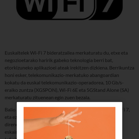
Euskaltelek Wi-Fi 7 bideratzailea merkaturatu du, etxe eta
negozioetarako haririk gabeko teknologia berri bat,
etorkizuneko aplikazioei ateak irekitzen dizkiena. Berrikuntza
honi esker, telekomunikazio-merkatuko abangoardian
kokatu da euskal telekomunikazio-operadorea, 10 Gb/s-
eraiko zuntza (XGSPON), Wi-Fi 6E eta 5GStand Alone (SA)
merkaturatu zituenean egin zuen bezala.
Balio handiko paketeetan eskainiko du Euskaltelek Wi-Fi 7,
eta ez du aparteko kosturik izango. Lehendik bezero
direnentzat nahiz bezero berrientzat egongo da eskura
eskaintza berria, Netflix eta Max barne hartzen dituen