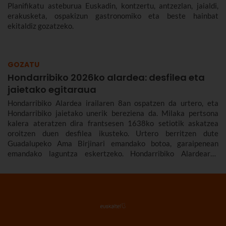
Planifikatu asteburua Euskadin, kontzertu, antzezlan, jaialdi,
erakusketa, ospakizun gastronomiko eta beste hainbat
ekitaldiz gozatzeko.
GOZATU
Hondarribiko 2026ko alardea: desfilea eta
jaietako egitaraua
Hondarribiko Alardea irailaren 8an ospatzen da urtero, eta
Hondarribiko jaietako unerik bereziena da. Milaka pertsona
kalera ateratzen dira frantsesen 1638ko setiotik askatzea
oroitzen duen desfilea ikusteko. Urtero berritzen dute
Guadalupeko Ama Birjinari emandako botoa, garaipenean
emandako laguntza eskertzeko. Hondarribiko Alardearen
jatorriari eta desfileari buruz, eta Hondarribiko jaien 2026ko
egitarauari buruz gehiago kontatuko dizugu. Gogoan hartu,
jaiak irailaren 4tik 10era dira eta.