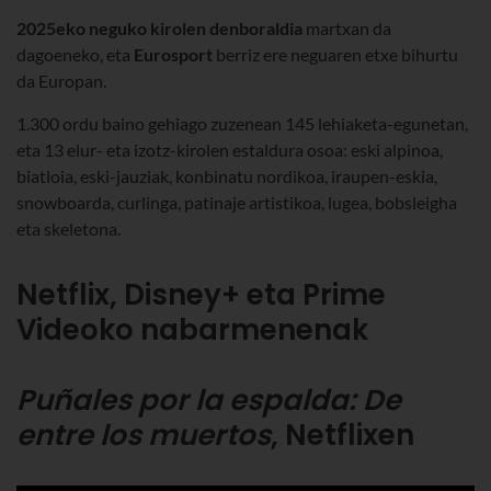
2025eko neguko kirolen denboraldia
martxan da
dagoeneko, eta
Eurosport
berriz ere neguaren etxe bihurtu
da Europan.
1.300 ordu baino gehiago zuzenean 145 lehiaketa-egunetan,
eta 13 elur- eta izotz-kirolen estaldura osoa: eski alpinoa,
biatloia, eski-jauziak, konbinatu nordikoa, iraupen-eskia,
snowboarda, curlinga, patinaje artistikoa, lugea, bobsleigha
eta skeletona.
Netflix, Disney+ eta Prime
Videoko nabarmenenak
Puñales por la espalda: De
entre los muertos
, Netflixen