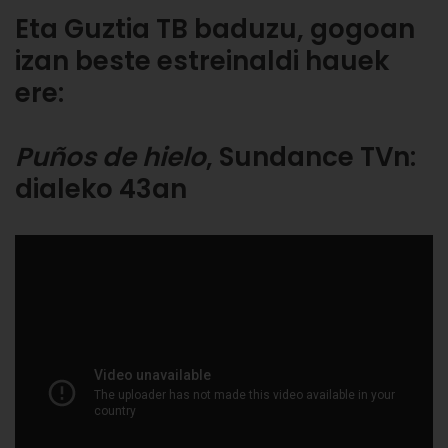
Eta Guztia TB baduzu, gogoan
izan beste estreinaldi hauek
ere:
Puños de hielo
, Sundance TVn:
dialeko 43an