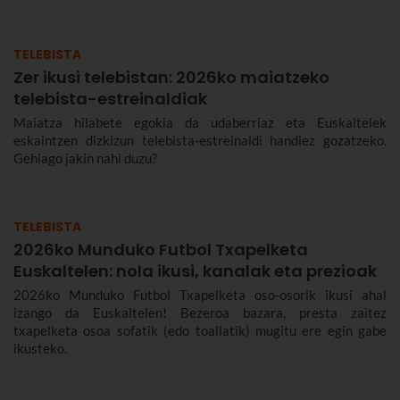
TELEBISTA
Zer ikusi telebistan: 2026ko maiatzeko
telebista-estreinaldiak
Maiatza hilabete egokia da udaberriaz eta Euskaltelek
eskaintzen dizkizun telebista-estreinaldi handiez gozatzeko.
Gehiago jakin nahi duzu?
TELEBISTA
2026ko Munduko Futbol Txapelketa
Euskaltelen: nola ikusi, kanalak eta prezioak
2026ko Munduko Futbol Txapelketa oso-osorik ikusi ahal
izango da Euskaltelen! Bezeroa bazara, presta zaitez
txapelketa osoa sofatik (edo toallatik) mugitu ere egin gabe
ikusteko.