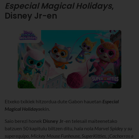
Especial Magical Holidays
,
Disney Jr-en
Etxeko txikiek hitzordua dute Gabon hauetan
Especial
Magical
Holidays
ekin
.
Saio berezi honek
Disney
Jr
-en
telesail maiteenetako
batzuen 50 kapitulu biltzen ditu
, hala nola
Marvel Spidey y su
superequipo, Mickey Mouse Funhouse, SuperKitties, ¡Cachorros a