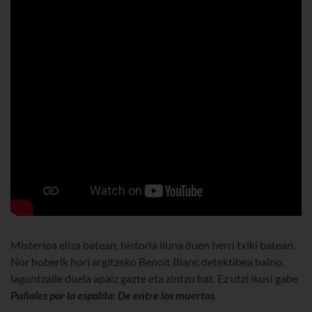
Misterioa eliza batean, historia iluna duen herri txiki batean.
Nor hoberik hori argitzeko Benoit Blanc detektibea baino,
laguntzaile duela apaiz gazte eta zintzo bat. Ez utzi ikusi gabe
Puñales por la espalda: De entre los muertos
.