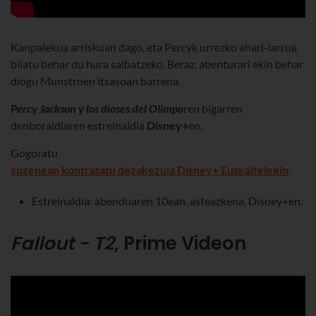
Kanpalekua arriskuan dago, eta Percyk urrezko ahari-larrua
bilatu behar du hura salbatzeko. Beraz, abenturari ekin behar
diogu Munstroen itsasoan barrena.
Percy Jackson y los dioses del
Olimpo
ren bigarren
denboraldiaren estreinaldia
Disney+
en.
Gogoratu
zuzenean kontratatu dezakezula Disney+ Euskaltelekin
.
Estreinaldia: abenduaren 10ean, asteazkena, Disney+en.
Fallout - T2
, Prime Videon