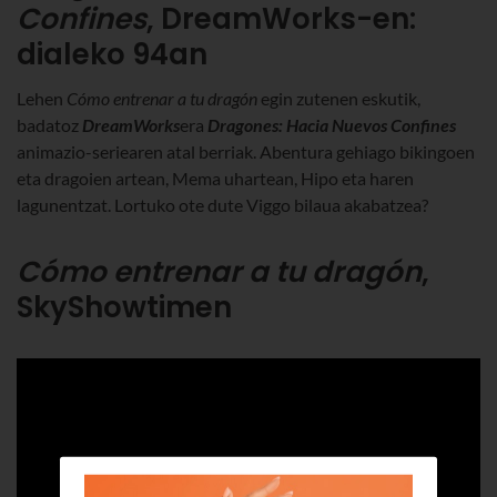
Confines
, DreamWorks-en:
dialeko 94an
Lehen
Cómo entrenar a tu dragón
egin zutenen eskutik,
badatoz
DreamWorks
era
Dragones: Hacia Nuevos Confines
animazio-seriearen atal berriak
.
Abentura gehiago bikingoen
eta dragoien artean, Mema uhartean, Hipo eta haren
lagunentzat. Lortuko ote dute Viggo bilaua akabatzea?
Cómo entrenar a tu dragón
,
SkyShowtime
n