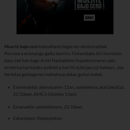
Muerte bajo cero
telesailaren bigarren denboraldiak
Porvoora eramango gaitu berriro. Finlandiako hiri horretan,
kasu zail bat dago Antti Hautalehto inspektorearen zain:
erretiroa hartutako psikiatra bat hil dute jacuzzi batean... eta
heriotza gehiagoren mehatxua dakar gutun batek.
Estreinaldia: abenduaren 12an, astelehena, atal bikoitza,
22:10ean, AMCn (dialeko 13an).
Emanaldia: astelehenero, 22:10ean
Eskaripean: Replaytekan