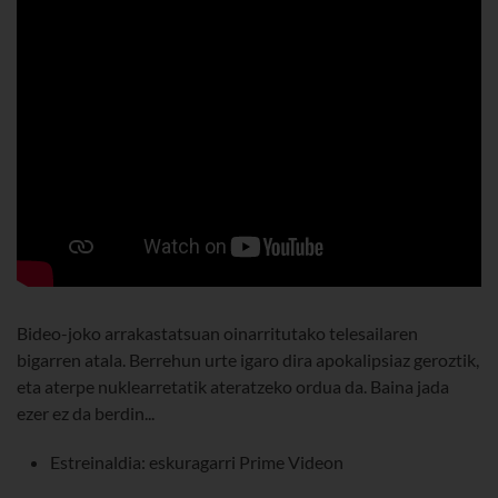
Bideo-joko arrakastatsuan oinarritutako telesailaren
bigarren atala. Berrehun urte igaro dira apokalipsiaz geroztik,
eta aterpe nuklearretatik ateratzeko ordua da. Baina jada
ezer ez da berdin...
Estreinaldia: eskuragarri Prime Videon