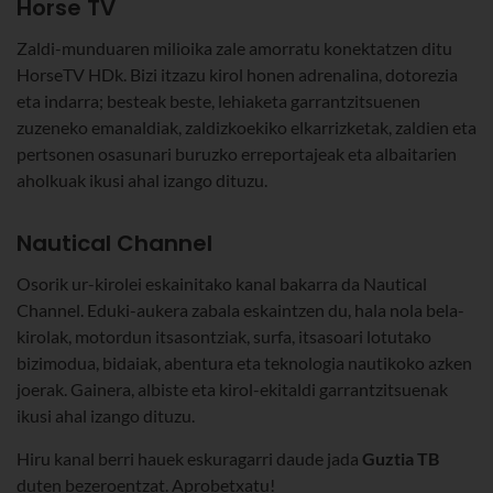
Horse TV
Zaldi-munduaren milioika zale amorratu konektatzen ditu
HorseTV HDk. Bizi itzazu kirol honen adrenalina, dotorezia
eta indarra; besteak beste, lehiaketa garrantzitsuenen
zuzeneko emanaldiak, zaldizkoekiko elkarrizketak, zaldien eta
pertsonen osasunari buruzko erreportajeak eta albaitarien
aholkuak ikusi ahal izango dituzu.
Nautical Channel
Osorik ur-kirolei eskainitako kanal bakarra da Nautical
Channel. Eduki-aukera zabala eskaintzen du, hala nola bela-
kirolak, motordun itsasontziak, surfa, itsasoari lotutako
bizimodua, bidaiak, abentura eta teknologia nautikoko azken
joerak. Gainera, albiste eta kirol-ekitaldi garrantzitsuenak
ikusi ahal izango dituzu.
Hiru kanal berri hauek eskuragarri daude jada
Guztia TB
duten bezeroentzat. Aprobetxatu!