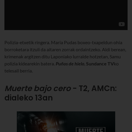
Polizia-etxetik ringera. María Pudas boxeo-txapeldun ohia
borroketara itzuli da aitaren zorrak ordaintzeko. Aldi berean,
krimenak argitzen ditu Laponiako lurralde hotzetan, Samu
polizia kidearekin batera.
Puños de hielo
,
Sundance
TV
ko
telesail berria
.
Muerte bajo cero
- T2, AMCn:
dialeko 13an