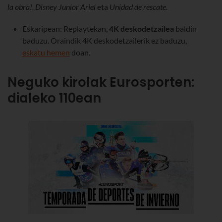
la obra!, Disney Junior Ariel
eta
Unidad de rescate.
Eskaripean: Replaytekan,
4K deskodetzailea
baldin
baduzu.
Oraindik 4K deskodetzailerik ez baduzu,
eskatu hemen
doan.
Neguko kirolak Eurosporten:
dialeko 110ean