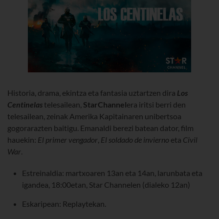
Historia, drama, ekintza eta fantasia uztartzen dira
Los
Centinelas
telesailean
,
StarChannel
era
iritsi berri den
telesailean, zeinak Amerika Kapitainaren unibertsoa
gogorarazten baitigu. Emanaldi berezi batean dator, film
hauekin:
El primer vengador
,
El soldado de invierno
eta
Civil
War
.
Estreinaldia: martxoaren 13an eta 14an, larunbata eta
igandea, 18:00etan, Star Channelen (dialeko 12an)
Eskaripean: Replaytekan.