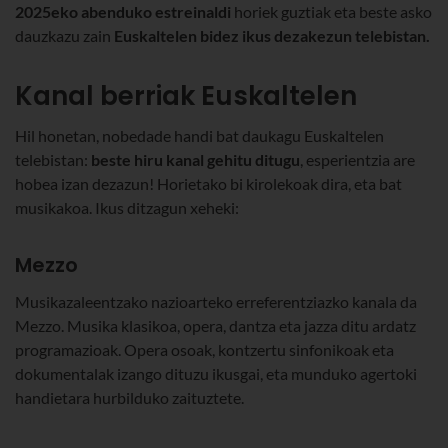
2025eko abenduko estreinaldi
horiek guztiak eta beste asko
dauzkazu zain
Euskaltelen bidez ikus dezakezun telebistan.
Kanal berriak Euskaltelen
Hil honetan, nobedade handi bat daukagu Euskaltelen
telebistan:
beste hiru kanal gehitu ditugu
, esperientzia are
hobea izan dezazun! Horietako bi kirolekoak dira, eta bat
musikakoa. Ikus ditzagun xeheki:
Mezzo
Musikazaleentzako nazioarteko erreferentziazko kanala da
Mezzo. Musika klasikoa, opera, dantza eta jazza ditu ardatz
programazioak. Opera osoak, kontzertu sinfonikoak eta
dokumentalak izango dituzu ikusgai, eta munduko agertoki
handietara hurbilduko zaituztete.