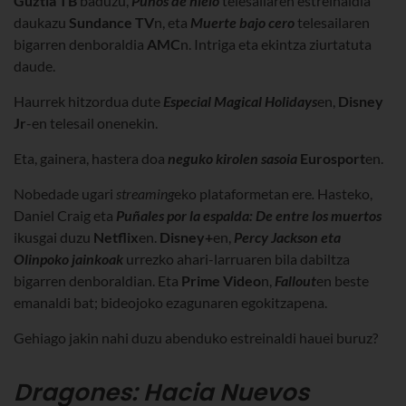
Guztia TB
baduzu,
Puños de hielo
telesailaren estreinaldia
daukazu
Sundance TV
n, eta
Muerte bajo cero
telesailaren
bigarren denboraldia
AMC
n
. Intriga eta ekintza ziurtatuta
daude.
Haurrek hitzordua dute
Especial Magical
Holidays
en,
Disney
Jr
-en
telesail onenekin.
Eta, gainera, hastera doa
neguko kirolen sasoia
Eurosport
en
.
Nobedade ugari
streaming
eko
plataformetan ere
.
Hasteko,
Daniel Craig eta
Puñales por la espalda: De entre los muertos
ikusgai duzu
Netflix
en
.
Disney+
en,
Percy Jackson eta
Olinpoko jainkoak
urrezko ahari-larruaren bila dabiltza
bigarren denboraldian. Eta
Prime
Video
n
,
Fallout
en
beste
emanaldi b
at; bideojoko ezagunaren egokitzapena.
Gehiago jakin nahi duzu abenduko estreinaldi hauei buruz?
Dragones: Hacia Nuevos