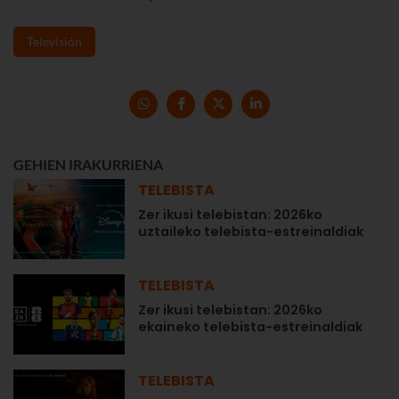
Televisión
GEHIEN IRAKURRIENA
TELEBISTA
Zer ikusi telebistan: 2026ko
uztaileko telebista-estreinaldiak
TELEBISTA
Zer ikusi telebistan: 2026ko
ekaineko telebista-estreinaldiak
TELEBISTA