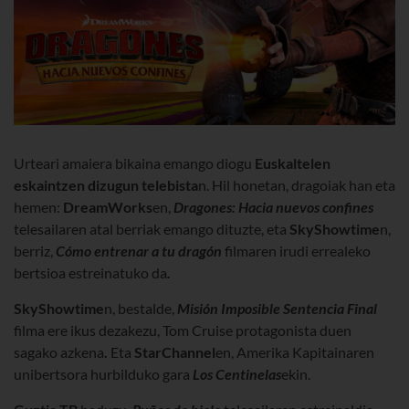
Urteari amaiera bikaina emango diogu
Euskaltelen
eskaintzen dizugun
telebista
n. Hil honetan,
dragoiak han eta
hemen:
DreamWorks
en
,
Dragones: Hacia nuevos confines
telesailaren atal berriak
emango dituzte,
eta
SkyShowtime
n
,
berriz,
Cómo entrenar a tu dragón
filmar
en irudi errealeko
bertsioa estreinatuko da
.
SkyShowtime
n
,
bestalde,
Misión Imposible Sentencia Final
filma ere ikus dezakezu, Tom Cruise protagonista duen
sagako azkena
.
Eta
StarChannel
en
, Amerika Kapitainaren
unibertsora hurbilduko gara
Los
Centinelas
ekin
.