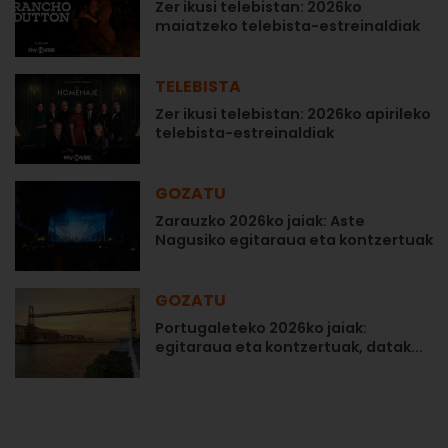
Zer ikusi telebistan: 2026ko
maiatzeko telebista-estreinaldiak
TELEBISTA
Zer ikusi telebistan: 2026ko apirileko
telebista-estreinaldiak
GOZATU
Zarauzko 2026ko jaiak: Aste
Nagusiko egitaraua eta kontzertuak
GOZATU
Portugaleteko 2026ko jaiak:
egitaraua eta kontzertuak, datak...