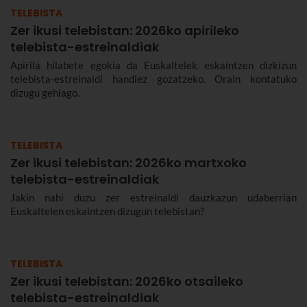
TELEBISTA
Zer ikusi telebistan: 2026ko apirileko
telebista-estreinaldiak
Apirila hilabete egokia da Euskaltelek eskaintzen dizkizun
telebista-estreinaldi handiez gozatzeko. Orain kontatuko
dizugu gehiago.
TELEBISTA
Zer ikusi telebistan: 2026ko martxoko
telebista-estreinaldiak
Jakin nahi duzu zer estreinaldi dauzkazun udaberrian
Euskaltelen eskaintzen dizugun telebistan?
TELEBISTA
Zer ikusi telebistan: 2026ko otsaileko
telebista-estreinaldiak