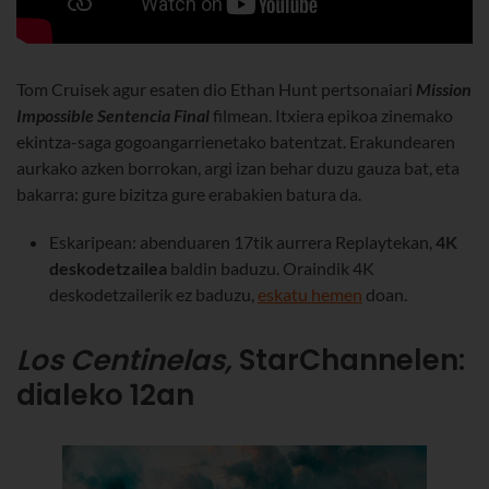
Tom Cruisek agur esaten dio Ethan Hunt pertsonaiari
Mission
Impossible Sentencia Final
filmean.
Itxiera epikoa zinemako
ekintza-saga gogoangarrienetako batentzat. Erakundearen
aurkako azken borrokan, argi izan behar duzu gauza bat, eta
bakarra: gure bizitza gure erabakien batura da.
Eskaripean: abenduaren 17tik aurrera Replaytekan,
4K
deskodetzailea
baldin baduzu.
Oraindik 4K
deskodetzailerik ez baduzu,
eskatu hemen
doan.
Los Centinelas,
StarChannelen:
dialeko 12an