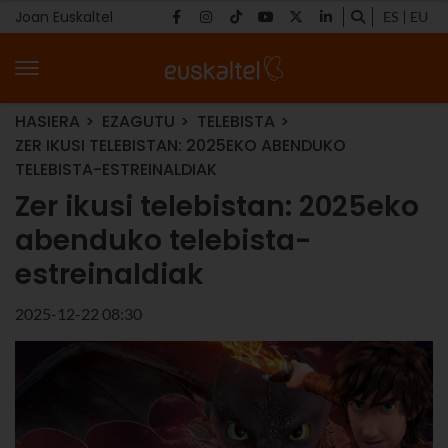
Joan Euskaltel
ES
EU
HASIERA
EZAGUTU
TELEBISTA
ZER IKUSI TELEBISTAN: 2025EKO ABENDUKO
TELEBISTA-ESTREINALDIAK
Zer ikusi telebistan: 2025eko
abenduko telebista-
estreinaldiak
2025-12-22 08:30