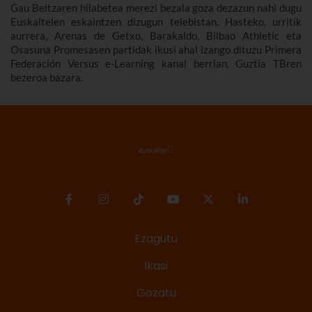
Gau Beltzaren hilabetea merezi bezala goza dezazun nahi dugu
Euskaltelen eskaintzen dizugun telebistan. Hasteko, urritik
aurrera, Arenas de Getxo, Barakaldo, Bilbao Athletic eta
Osasuna Promesasen partidak ikusi ahal izango dituzu Primera
Federación Versus e-Learning kanal berrian, Guztia TBren
bezeroa bazara.
Ezagutu
Ikasi
Gozatu