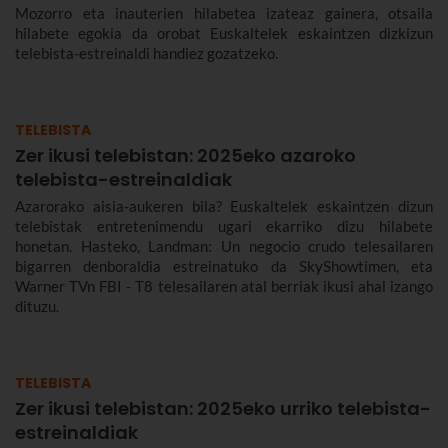
Mozorro eta inauterien hilabetea izateaz gainera, otsaila
hilabete egokia da orobat Euskaltelek eskaintzen dizkizun
telebista-estreinaldi handiez gozatzeko.
TELEBISTA
Zer ikusi telebistan: 2025eko azaroko
telebista-estreinaldiak
Azarorako aisia-aukeren bila? Euskaltelek eskaintzen dizun
telebistak entretenimendu ugari ekarriko dizu hilabete
honetan. Hasteko, Landman: Un negocio crudo telesailaren
bigarren denboraldia estreinatuko da SkyShowtimen, eta
Warner TVn FBI - T8 telesailaren atal berriak ikusi ahal izango
dituzu.
TELEBISTA
Zer ikusi telebistan: 2025eko urriko telebista-
estreinaldiak