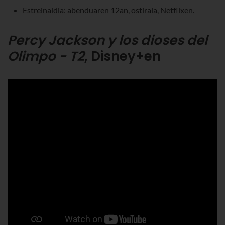
Estreinaldia: abenduaren 12an, ostirala, Netflixen.
Percy Jackson y los dioses del
Olimpo - T2
, Disney+en