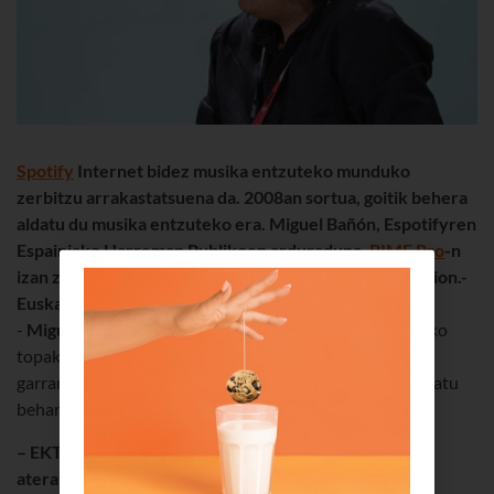
Spotify
Internet bidez musika entzuteko munduko
zerbitzu arrakastatsuena da. 2008an sortua, goitik behera
aldatu du musika entzuteko era. Miguel Bañón, Espotifyren
Espainiako Harreman Publikoen arduraduna,
BIME Pro
-n
izan zen, eta minutu batzuk «lapurtu» ahal izan genizkion.
-
Euskaltel bloga: Zer da BIME zuretzat?
-
Miguel Bañón:
Musikaren industriaren erreferentziazko
topaketa bihurtu da BIME estatu mailan, eta gero eta
garrantzitsuagoa da nazioartean. Egutegian gorriz markatu
beharreko eguna da, zalantzarik gabe.
– EKT bloga:
Musikaren industria garai ilun batetik
ateratzen ari da. Zein izan da horretarako giltza?