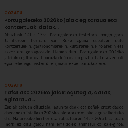
GOZATU
Portugaleteko 2026ko jaiak: egitaraua eta
kontzertuak, datak...
Abuztuak 14tik 17ra, Portugaleteko festetara joango gara.
Jarrilleroen herrian, San Roke eguna ospatzen dute
kontzertuekin, gastronomiarekin, kulturarekin, kirolarekin eta
askoz ere gehiagorekin. Hemen duzu Portugaleteko 2026ko
jaietako egitarauari buruzko informazio guztia, bai eta zenbait
egun lehenago hasten diren jaiaurrekoei buruzkoa ere.
GOZATU
Tafallako 2026ko jaiak: egutegia, datak,
egitaraua...
Zapiak eskuan dituztela, lagun-taldeak eta peñak prest daude
dagoeneko Tafallako 2026ko jaietarako: milaka lagun elkartuko
dira Nafarroako hiri horretan abuztuaren 14tik 20ra bitartean.
Inork ez ditu galdu nahi erraldoiek animaturiko kale-giroa,