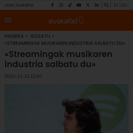
Joan Euskaltel
ES
EU
HASIERA
GOZATU
«STREAMINGAK MUSIKAREN INDUSTRIA SALBATU DU»
«Streamingak musikaren
industria salbatu du»
2015-11-12 12:47