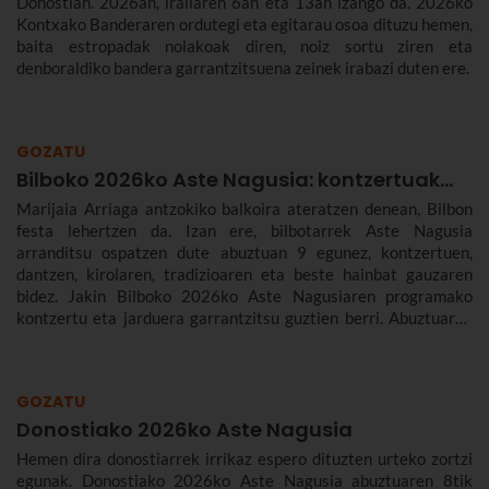
Donostian. 2026an, irailaren 6an eta 13an izango da. 2026ko
Kontxako Banderaren ordutegi eta egitarau osoa dituzu hemen,
baita estropadak nolakoak diren, noiz sortu ziren eta
denboraldiko bandera garrantzitsuena zeinek irabazi duten ere.
GOZATU
Bilboko 2026ko Aste Nagusia: kontzertuak...
Marijaia Arriaga antzokiko balkoira ateratzen denean, Bilbon
festa lehertzen da. Izan ere, bilbotarrek Aste Nagusia
arranditsu ospatzen dute abuztuan 9 egunez, kontzertuen,
dantzen, kirolaren, tradizioaren eta beste hainbat gauzaren
bidez. Jakin Bilboko 2026ko Aste Nagusiaren programako
kontzertu eta jarduera garrantzitsu guztien berri. Abuztuaren
22tik 30era izango da.
GOZATU
Donostiako 2026ko Aste Nagusia
Hemen dira donostiarrek irrikaz espero dituzten urteko zortzi
egunak. Donostiako 2026ko Aste Nagusia abuztuaren 8tik