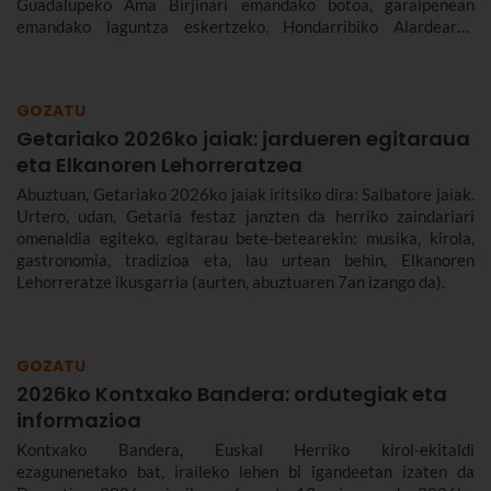
Guadalupeko Ama Birjinari emandako botoa, garaipenean
emandako laguntza eskertzeko. Hondarribiko Alardearen
jatorriari eta desfileari buruz, eta Hondarribiko jaien 2026ko
egitarauari buruz gehiago kontatuko dizugu. Gogoan hartu,
jaiak irailaren 4tik 10era dira eta.
GOZATU
Getariako 2026ko jaiak: jardueren egitaraua
eta Elkanoren Lehorreratzea
Abuztuan, Getariako 2026ko jaiak iritsiko dira: Salbatore jaiak.
Urtero, udan, Getaria festaz janzten da herriko zaindariari
omenaldia egiteko, egitarau bete-betearekin: musika, kirola,
gastronomia, tradizioa eta, lau urtean behin, Elkanoren
Lehorreratze ikusgarria (aurten, abuztuaren 7an izango da).
GOZATU
2026ko Kontxako Bandera: ordutegiak eta
informazioa
Kontxako Bandera, Euskal Herriko kirol-ekitaldi
ezagunenetako bat, iraileko lehen bi igandeetan izaten da