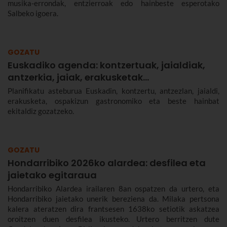
musika-errondak, entzierroak edo hainbeste esperotako
Salbeko igoera.
GOZATU
Euskadiko agenda: kontzertuak, jaialdiak,
antzerkia, jaiak, erakusketak…
Planifikatu asteburua Euskadin, kontzertu, antzezlan, jaialdi,
erakusketa, ospakizun gastronomiko eta beste hainbat
ekitaldiz gozatzeko.
GOZATU
Hondarribiko 2026ko alardea: desfilea eta
jaietako egitaraua
Hondarribiko Alardea irailaren 8an ospatzen da urtero, eta
Hondarribiko jaietako unerik bereziena da. Milaka pertsona
kalera ateratzen dira frantsesen 1638ko setiotik askatzea
oroitzen duen desfilea ikusteko. Urtero berritzen dute