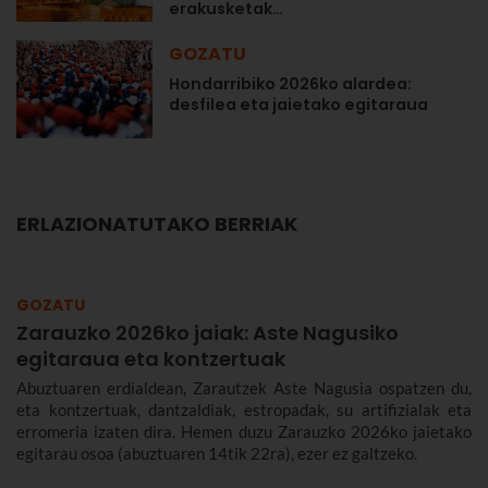
erakusketak…
GOZATU
Hondarribiko 2026ko alardea:
desfilea eta jaietako egitaraua
ERLAZIONATUTAKO BERRIAK
GOZATU
Zarauzko 2026ko jaiak: Aste Nagusiko
egitaraua eta kontzertuak
Abuztuaren erdialdean, Zarautzek Aste Nagusia ospatzen du,
eta kontzertuak, dantzaldiak, estropadak, su artifizialak eta
erromeria izaten dira. Hemen duzu Zarauzko 2026ko jaietako
egitarau osoa (abuztuaren 14tik 22ra), ezer ez galtzeko.