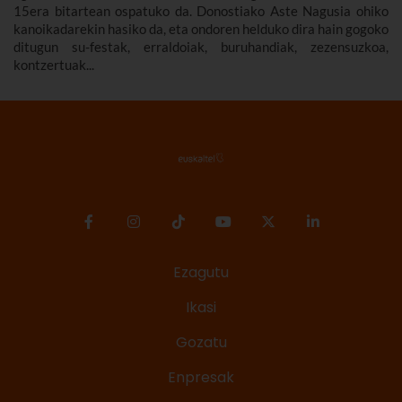
15era bitartean ospatuko da. Donostiako Aste Nagusia ohiko
kanoikadarekin hasiko da, eta ondoren helduko dira hain gogoko
ditugun su-festak, erraldoiak, buruhandiak, zezensuzkoa,
kontzertuak...
Ezagutu
Ikasi
Gozatu
Enpresak