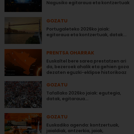
Nagusiko egitaraua eta kontzertuak
GOZATU
Portugaleteko 2026ko jaiak:
egitaraua eta kontzertuak, datak...
PRENTSA OHARRAK
Euskaltel bere sarea prestatzen ari
da, bezeroek ahalik eta gehien goza
dezaten eguzki-eklipse historikoaz
GOZATU
Tafallako 2026ko jaiak: egutegia,
datak, egitaraua...
GOZATU
Euskadiko agenda: kontzertuak,
jaialdiak, antzerkia, jaiak,