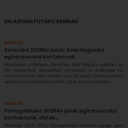
ERLAZIONATUTAKO BERRIAK
GOZATU
Zarauzko 2026ko jaiak: Aste Nagusiko
egitaraua eta kontzertuak
Abuztuaren erdialdean, Zarautzek Aste Nagusia ospatzen du,
eta kontzertuak, dantzaldiak, estropadak, su artifizialak eta
erromeria izaten dira. Hemen duzu Zarauzko 2026ko jaietako
egitarau osoa (abuztuaren 14tik 22ra), ezer ez galtzeko.
GOZATU
Portugaleteko 2026ko jaiak: egitaraua eta
kontzertuak, datak...
Abuztuak 14tik 17ra, Portugaleteko festetara joango gara.