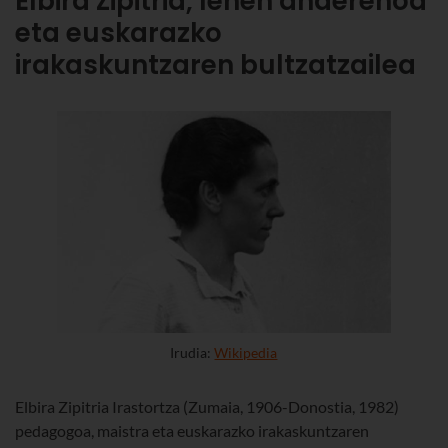
Elbira Zipitria, lehen andereñoa
eta euskarazko
irakaskuntzaren bultzatzailea
Irudia:
Wikipedia
Elbira Zipitria Irastortza (Zumaia, 1906-Donostia, 1982)
pedagogoa, maistra eta euskarazko irakaskuntzaren