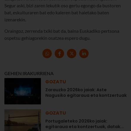
Segur aski, bizi zaren lekutik oso gertu egongo da bustoren
bat, eskulturaren bat edo kaleren bat haietako baten
izenarekin.
Oraingoz, zerrenda txiki bat da, baina Euskadiko pertsona
ospetsu gehiagorekin osatzea espero dugu.
GEHIEN IRAKURRIENA
GOZATU
Zarauzko 2026ko jaiak: Aste
Nagusiko egitaraua eta kontzertuak
GOZATU
Portugaleteko 2026ko jaiak:
egitaraua eta kontzertuak, datak...