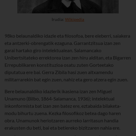
Irudia:
Wikipedia
98ko belaunaldiko idazle eta filosofoa, bere eleberri, saiakera
eta antzerki-obrengatik ezaguna. Garrantzitsua izan zen
garai hartako giro intelektualean. Salamancako
Unibertsitateko errektorea izan zen hiru alditan, eta Bigarren
Errepublikaren konstituzioa osatu zuten Gorteetako
diputatua ere bai. Gerra Zibila hasi zuen altxamendu
militarrarekin bat egin zuen, nahiz eta gero atzera egin zuen.
Bere belaunaldiko idazlerik ikasiena izan zen Miguel
Unamuno (Bilbo, 1864-Salamanca, 1936); intelektual
inkonformista bat izan zen batez ere, eztabaida bilaketa-
modu bihurtu zuena. Kezka filosofikoz betea dago haren
obra. Unamunok heriotzaren aurreko larritasun handia
erakusten du beti, bai eta betiereko bizitzaren nahia ere.