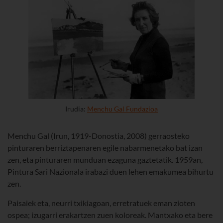
Irudia:
Menchu Gal Fundazioa
Menchu Gal (Irun, 1919-Donostia, 2008) gerraosteko
pinturaren berriztapenaren egile nabarmenetako bat izan
zen, eta pinturaren munduan ezaguna gaztetatik. 1959an,
Pintura Sari Nazionala irabazi duen lehen emakumea bihurtu
zen.
Paisaiek eta, neurri txikiagoan, erretratuek eman zioten
ospea; izugarri erakartzen zuen koloreak. Mantxako eta bere