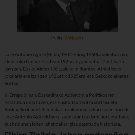
Irudia:
Wikipedia
Jose Antonio Agirre (Bilbo, 1904-Paris, 1960) abokatua zen,
Deustuko Unibertsitatean 1925ean graduatua. Politikaria
izan zen, Eusko Alderdi Jeltzaleko militantea. Athleticeko
jokalaria ere izan zen 1921etik 1925era, eta Getxoko alkatea
ere bai.
II. Errepublikan, Euskadirako Autonomia Politikoaren
Estatutua onartu zen, eta Eusko Jaurlaritza sortzea eta
Euskadiko lehen lehendakaria aukeratzea ekarri zuen horrek.
Jose Antonio Agirrek hartu zuen erantzukizun hori, eta, hala,
euskaldunen lehen lehendakari gisa pasatu da historiara.