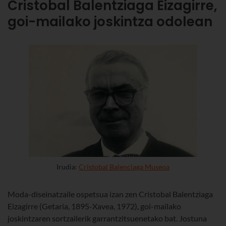
Cristobal Balentziaga Eizagirre,
goi-mailako joskintza odolean
Irudia:
Cristobal Balenciaga Museoa
Moda-diseinatzaile ospetsua izan zen Cristobal Balentziaga
Eizagirre (Getaria, 1895-Xavea, 1972), goi-mailako
joskintzaren sortzailerik garrantzitsuenetako bat. Jostuna