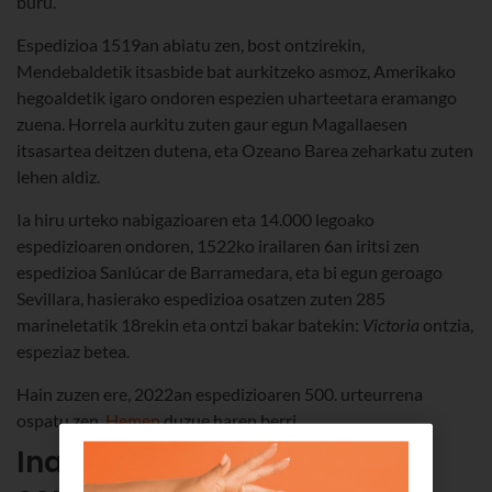
buru.
Espedizioa 1519an abiatu zen, bost ontzirekin,
Mendebaldetik itsasbide bat aurkitzeko asmoz, Amerikako
hegoaldetik igaro ondoren espezien uharteetara eramango
zuena. Horrela aurkitu zuten gaur egun Magallaesen
itsasartea deitzen dutena, eta Ozeano Barea zeharkatu zuten
lehen aldiz.
Ia hiru urteko nabigazioaren eta 14.000 legoako
espedizioaren ondoren, 1522ko irailaren 6an iritsi zen
espedizioa Sanlúcar de Barramedara, eta bi egun geroago
Sevillara, hasierako espedizioa osatzen zuten 285
marineletatik 18rekin eta ontzi bakar batekin:
Victoria
ontzia,
espeziaz betea.
Hain zuzen ere, 2022an espedizioaren 500. urteurrena
ospatu zen.
Hemen
duzue haren berri.
Inazio Loiolakoa, Jesuiten