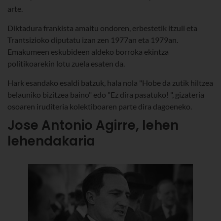
arte.
Diktadura frankista amaitu ondoren, erbestetik itzuli eta
Trantsizioko diputatu izan zen 1977an eta 1979an.
Emakumeen eskubideen aldeko borroka ekintza
politikoarekin lotu zuela esaten da.
Hark esandako esaldi batzuk, hala nola "Hobe da zutik hiltzea
belauniko bizitzea baino" edo "Ez dira pasatuko! ", gizateria
osoaren iruditeria kolektiboaren parte dira dagoeneko.
Jose Antonio Agirre, lehen
lehendakaria