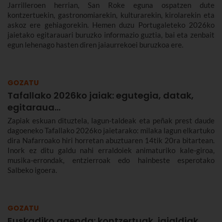
Jarrilleroen herrian, San Roke eguna ospatzen dute
kontzertuekin, gastronomiarekin, kulturarekin, kirolarekin eta
askoz ere gehiagorekin. Hemen duzu Portugaleteko 2026ko
jaietako egitarauari buruzko informazio guztia, bai eta zenbait
egun lehenago hasten diren jaiaurrekoei buruzkoa ere.
GOZATU
Tafallako 2026ko jaiak: egutegia, datak,
egitaraua...
Zapiak eskuan dituztela, lagun-taldeak eta peñak prest daude
dagoeneko Tafallako 2026ko jaietarako: milaka lagun elkartuko
dira Nafarroako hiri horretan abuztuaren 14tik 20ra bitartean.
Inork ez ditu galdu nahi erraldoiek animaturiko kale-giroa,
musika-errondak, entzierroak edo hainbeste esperotako
Salbeko igoera.
GOZATU
Euskadiko agenda: kontzertuak, jaialdiak,