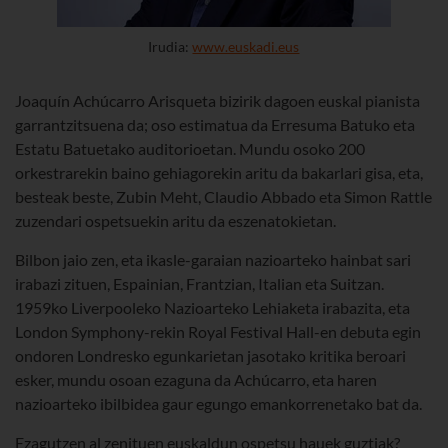
Irudia:
www.euskadi.eus
Joaquín Achúcarro Arisqueta bizirik dagoen euskal pianista
garrantzitsuena da; oso estimatua da Erresuma Batuko eta
Estatu Batuetako auditorioetan. Mundu osoko 200
orkestrarekin baino gehiagorekin aritu da bakarlari gisa, eta,
besteak beste, Zubin Meht, Claudio Abbado eta Simon Rattle
zuzendari ospetsuekin aritu da eszenatokietan.
Bilbon jaio zen, eta ikasle-garaian nazioarteko hainbat sari
irabazi zituen, Espainian, Frantzian, Italian eta Suitzan.
1959ko Liverpooleko Nazioarteko Lehiaketa irabazita, eta
London Symphony-rekin Royal Festival Hall-en debuta egin
ondoren Londresko egunkarietan jasotako kritika beroari
esker, mundu osoan ezaguna da Achúcarro, eta haren
nazioarteko ibilbidea gaur egungo emankorrenetako bat da.
Ezagutzen al zenituen euskaldun ospetsu hauek guztiak?