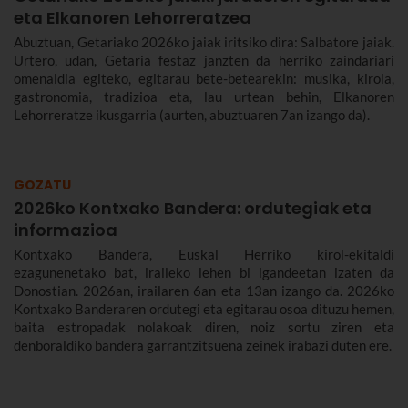
eta Elkanoren Lehorreratzea
Abuztuan, Getariako 2026ko jaiak iritsiko dira: Salbatore jaiak.
Urtero, udan, Getaria festaz janzten da herriko zaindariari
omenaldia egiteko, egitarau bete-betearekin: musika, kirola,
gastronomia, tradizioa eta, lau urtean behin, Elkanoren
Lehorreratze ikusgarria (aurten, abuztuaren 7an izango da).
GOZATU
2026ko Kontxako Bandera: ordutegiak eta
informazioa
Kontxako Bandera, Euskal Herriko kirol-ekitaldi
ezagunenetako bat, iraileko lehen bi igandeetan izaten da
Donostian. 2026an, irailaren 6an eta 13an izango da. 2026ko
Kontxako Banderaren ordutegi eta egitarau osoa dituzu hemen,
baita estropadak nolakoak diren, noiz sortu ziren eta
denboraldiko bandera garrantzitsuena zeinek irabazi duten ere.