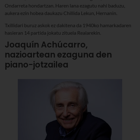
Ondarreta hondartzan. Haren lana ezagutu nahi baduzu,
aukera ezin hobea daukazu Chillida Lekun, Hernanin.
Txillidari buruz askok ez dakitena da 1940ko hamarkadaren
hasieran 14 partida jokatu zituela Realarekin.
Joaquín Achúcarro,
nazioartean ezaguna den
piano-jotzailea