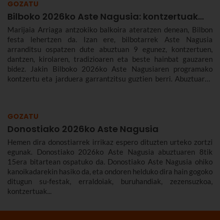
GOZATU
Bilboko 2026ko Aste Nagusia: kontzertuak...
Marijaia Arriaga antzokiko balkoira ateratzen denean, Bilbon
festa lehertzen da. Izan ere, bilbotarrek Aste Nagusia
arranditsu ospatzen dute abuztuan 9 egunez, kontzertuen,
dantzen, kirolaren, tradizioaren eta beste hainbat gauzaren
bidez. Jakin Bilboko 2026ko Aste Nagusiaren programako
kontzertu eta jarduera garrantzitsu guztien berri. Abuztuaren
22tik 30era izango da.
GOZATU
Donostiako 2026ko Aste Nagusia
Hemen dira donostiarrek irrikaz espero dituzten urteko zortzi
egunak. Donostiako 2026ko Aste Nagusia abuztuaren 8tik
15era bitartean ospatuko da. Donostiako Aste Nagusia ohiko
kanoikadarekin hasiko da, eta ondoren helduko dira hain gogoko
ditugun su-festak, erraldoiak, buruhandiak, zezensuzkoa,
kontzertuak...