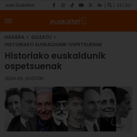
Joan Euskaltel
ES
EU
HASIERA
GOZATU
HISTORIAKO EUSKALDUNIK OSPETSUENAK
Historiako euskaldunik
ospetsuenak
2024-05-10 07:00