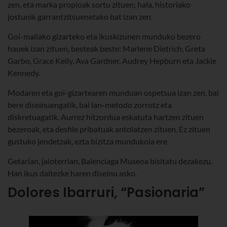
zen, eta marka propioak sortu zituen; hala, historiako
jostunik garrantzitsuenetako bat izan zen.
Goi-mailako gizarteko eta ikuskizunen munduko bezero
hauek izan zituen, besteak beste: Marlene Dietrich, Greta
Garbo, Grace Kelly, Ava Gardner, Audrey Hepburn eta Jackie
Kennedy.
Modaren eta goi-gizartearen munduan ospetsua izan zen, bai
bere diseinuengatik, bai lan-metodo zorrotz eta
diskretuagatik. Aurrez hitzordua eskatuta hartzen zituen
bezeroak, eta desfile pribatuak antolatzen zituen. Ez zituen
gustuko jendetzak, ezta bizitza mundukoia ere.
Getarian, jaioterrian, Balenciaga Museoa bisitatu dezakezu.
Han ikus daitezke haren diseinu asko.
Dolores Ibarruri, “Pasionaria”