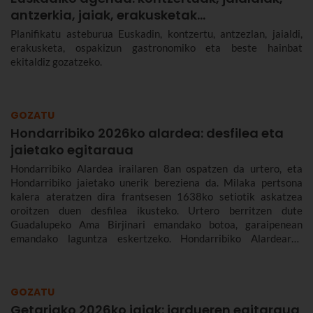
antzerkia, jaiak, erakusketak…
Planifikatu asteburua Euskadin, kontzertu, antzezlan, jaialdi,
erakusketa, ospakizun gastronomiko eta beste hainbat
ekitaldiz gozatzeko.
GOZATU
Hondarribiko 2026ko alardea: desfilea eta
jaietako egitaraua
Hondarribiko Alardea irailaren 8an ospatzen da urtero, eta
Hondarribiko jaietako unerik bereziena da. Milaka pertsona
kalera ateratzen dira frantsesen 1638ko setiotik askatzea
oroitzen duen desfilea ikusteko. Urtero berritzen dute
Guadalupeko Ama Birjinari emandako botoa, garaipenean
emandako laguntza eskertzeko. Hondarribiko Alardearen
jatorriari eta desfileari buruz, eta Hondarribiko jaien 2026ko
egitarauari buruz gehiago kontatuko dizugu. Gogoan hartu,
jaiak irailaren 4tik 10era dira eta.
GOZATU
Getariako 2026ko jaiak: jardueren egitaraua