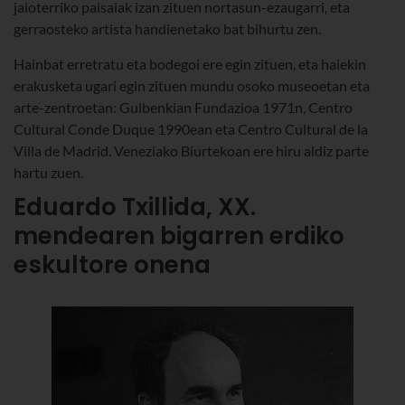
jaioterriko paisaiak izan zituen nortasun-ezaugarri, eta
gerraosteko artista handienetako bat bihurtu zen.
Hainbat erretratu eta bodegoi ere egin zituen, eta haiekin
erakusketa ugari egin zituen mundu osoko museoetan eta
arte-zentroetan: Gulbenkian Fundazioa 1971n, Centro
Cultural Conde Duque 1990ean eta Centro Cultural de la
Villa de Madrid. Veneziako Biurtekoan ere hiru aldiz parte
hartu zuen.
Eduardo Txillida, XX.
mendearen bigarren erdiko
eskultore onena