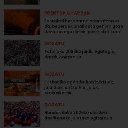
PRENTSA OHARRAK
Euskaltel bere sarea prestatzen ari
da, bezeroek ahalik eta gehien goza
dezaten eguzki-eklipse historikoaz
GOZATU
Tafallako 2026ko jaiak: egutegia,
datak, egitaraua...
GOZATU
Euskadiko agenda: kontzertuak,
jaialdiak, antzerkia, jaiak,
erakusketak…
GOZATU
Hondarribiko 2026ko alardea:
desfilea eta jaietako egitaraua