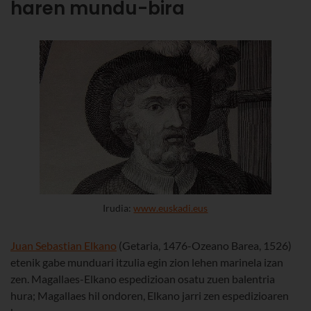
haren mundu-bira
Irudia:
www.euskadi.eus
Juan Sebastian Elkano
(Getaria, 1476-Ozeano Barea, 1526)
etenik gabe munduari itzulia egin zion lehen marinela izan
zen. Magallaes-Elkano espedizioan osatu zuen balentria
hura; Magallaes hil ondoren, Elkano jarri zen espedizioaren