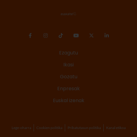
Ezagutu
Ikasi
Gozatu
Enpresak
Euskal izenak
Lege-oharra
Cookien politika
Pribatutasun politika
Kanal etikoa