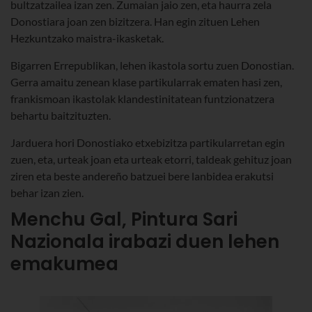
bultzatzailea izan zen. Zumaian jaio zen, eta haurra zela
Donostiara joan zen bizitzera. Han egin zituen Lehen
Hezkuntzako maistra-ikasketak.
Bigarren Errepublikan, lehen ikastola sortu zuen Donostian.
Gerra amaitu zenean klase partikularrak ematen hasi zen,
frankismoan ikastolak klandestinitatean funtzionatzera
behartu baitzituzten.
Jarduera hori Donostiako etxebizitza partikularretan egin
zuen, eta, urteak joan eta urteak etorri, taldeak gehituz joan
ziren eta beste andereño batzuei bere lanbidea erakutsi
behar izan zien.
Menchu Gal, Pintura Sari
Nazionala irabazi duen lehen
emakumea