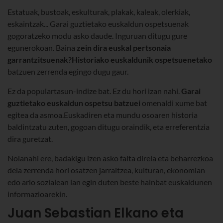
Estatuak, bustoak, eskulturak, plakak, kaleak, olerkiak,
eskaintzak... Garai guztietako euskaldun ospetsuenak
gogoratzeko modu asko daude. Inguruan ditugu gure
egunerokoan. Baina
zein dira euskal pertsonaia
garrantzitsuenak?
Historiako euskaldunik ospetsuenetako
batzuen zerrenda egingo dugu gaur.
Ez da populartasun-indize bat. Ez du hori izan nahi.
Garai
guztietako euskaldun ospetsu batzuei
omenaldi xume bat
egitea da asmoa.Euskadiren eta mundu osoaren historia
baldintzatu zuten, gogoan ditugu oraindik, eta erreferentzia
dira guretzat.
Nolanahi ere, badakigu izen asko falta direla eta beharrezkoa
dela zerrenda hori osatzen jarraitzea, kulturan, ekonomian
edo arlo sozialean lan egin duten beste hainbat euskaldunen
informazioarekin.
Juan Sebastian Elkano eta