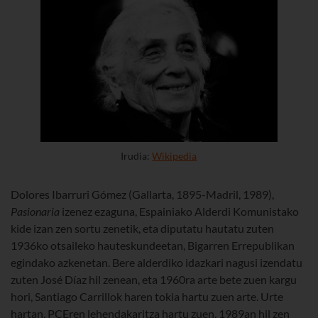
Irudia:
Wikipedia
Dolores Ibarruri Gómez (Gallarta, 1895-Madril, 1989),
Pasionaria
izenez ezaguna, Espainiako Alderdi Komunistako
kide izan zen sortu zenetik, eta diputatu hautatu zuten
1936ko otsaileko hauteskundeetan, Bigarren Errepublikan
egindako azkenetan. Bere alderdiko idazkari nagusi izendatu
zuten José Díaz hil zenean, eta 1960ra arte bete zuen kargu
hori, Santiago Carrillok haren tokia hartu zuen arte. Urte
hartan, PCEren lehendakaritza hartu zuen, 1989an hil zen