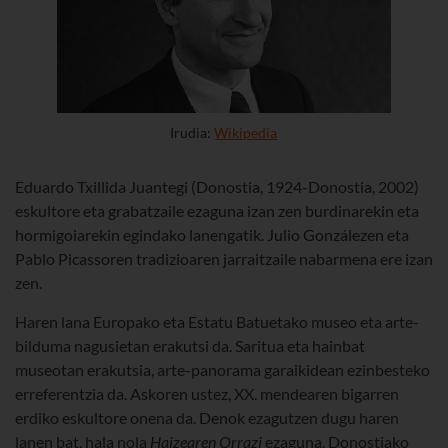
Irudia:
Wikipedia
Eduardo Txillida Juantegi (Donostia, 1924-Donostia, 2002)
eskultore eta grabatzaile ezaguna izan zen burdinarekin eta
hormigoiarekin egindako lanengatik. Julio Gonzálezen eta
Pablo Picassoren tradizioaren jarraitzaile nabarmena ere izan
zen.
Haren lana Europako eta Estatu Batuetako museo eta arte-
bilduma nagusietan erakutsi da. Saritua eta hainbat
museotan erakutsia, arte-panorama garaikidean ezinbesteko
erreferentzia da. Askoren ustez, XX. mendearen bigarren
erdiko eskultore onena da. Denok ezagutzen dugu haren
lanen bat, hala nola
Haizearen Orrazi
ezaguna, Donostiako