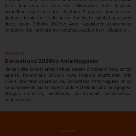
festa lehertzen da. Izan ere, bilbotarrek Aste Nagusia
arranditsu ospatzen dute abuztuan 9 egunez, kontzertuen,
dantzen, kirolaren, tradizioaren eta beste hainbat gauzaren
bidez. Jakin Bilboko 2026ko Aste Nagusiaren programako
kontzertu eta jarduera garrantzitsu guztien berri. Abuztuaren
22tik 30era izango da.
GOZATU
Donostiako 2026ko Aste Nagusia
Hemen dira donostiarrek irrikaz espero dituzten urteko zortzi
egunak. Donostiako 2026ko Aste Nagusia abuztuaren 8tik
15era bitartean ospatuko da. Donostiako Aste Nagusia ohiko
kanoikadarekin hasiko da, eta ondoren helduko dira hain gogoko
ditugun su-festak, erraldoiak, buruhandiak, zezensuzkoa,
kontzertuak...