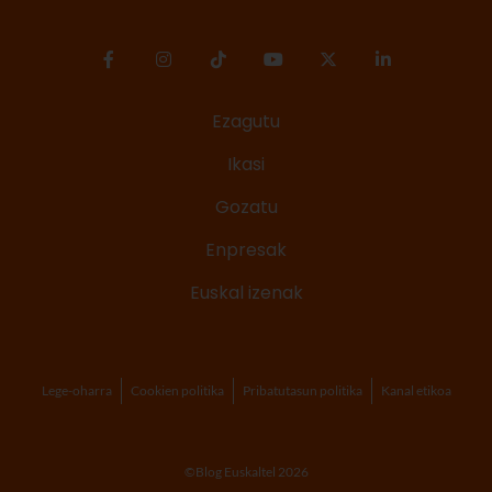
Ezagutu
Ikasi
Gozatu
Enpresak
Euskal izenak
Lege-oharra
Cookien politika
Pribatutasun politika
Kanal etikoa
©Blog Euskaltel 2026