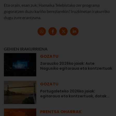
Eta orain, esan zuk: Hamaika Telebistako zer programa
gogoratzen duzu kariño bereziarekin? Iruzkinetan irakurriko
dugu zure erantzuna.
GEHIEN IRAKURRIENA
GOZATU
Zarauzko 2026ko jaiak: Aste
Nagusiko egitaraua eta kontzertuak
GOZATU
Portugaleteko 2026ko jaiak:
egitaraua eta kontzertuak, datak...
PRENTSA OHARRAK