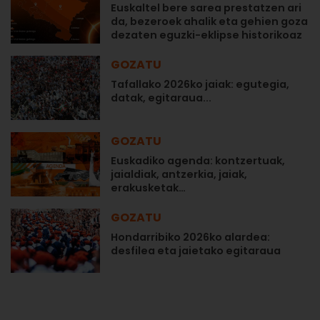
Euskaltel bere sarea prestatzen ari
da, bezeroek ahalik eta gehien goza
dezaten eguzki-eklipse historikoaz
GOZATU
Tafallako 2026ko jaiak: egutegia,
datak, egitaraua...
GOZATU
Euskadiko agenda: kontzertuak,
jaialdiak, antzerkia, jaiak,
erakusketak…
GOZATU
Hondarribiko 2026ko alardea:
desfilea eta jaietako egitaraua