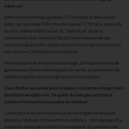
egoeran?
Definizio beretik hasi gaitezke. GiTB lokala da Beasainen.
Aldiz, zer da lokala Bilbo Handia batean? ETB bera, kanpotik
ikusita, tokiko telebista bat da. “Gertukoa” da bere
oinarrietako bat. Hamaika Telebistaren kokapenak eta
kontzeptuak gainditu egiten du herri baten gertutasuna eta
ezin da izan ETB bezain autonomikoa.
Horretaz gain, finantzaketa zaila dago. Ekoizpen lanabesak
garai batean baino merkeagoak izan arren, jendea behar da
telebista egiteko eta ez dago erraza finantzatzea.
Zuen helburua euskararen erabilera sustatzea eta gertuko
telebista bat egitea da. Zergatik da hain garrantzitsua
tokiko informazioa eta euskaraz ematea?
Gertutasuna eta euskara dira gure bereizgarriak eta gure
altxorra. Fikzioan, Kirol evento handietan… beti egongo dira
baliabide gehiagoko telebista handiagoak eta plataformak