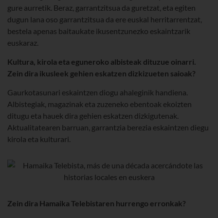
gure aurretik. Beraz, garrantzitsua da guretzat, eta egiten
dugun lana oso garrantzitsua da ere euskal herritarrentzat,
bestela apenas baitaukate ikusentzunezko eskaintzarik
euskaraz.
Kultura, kirola eta eguneroko albisteak dituzue oinarri.
Zein dira ikusleek gehien eskatzen dizkizueten saioak?
Gaurkotasunari eskaintzen diogu ahaleginik handiena.
Albistegiak, magazinak eta zuzeneko ebentoak ekoizten
ditugu eta hauek dira gehien eskatzen dizkigutenak.
Aktualitatearen barruan, garrantzia berezia eskaintzen diegu
kirola eta kulturari.
Zein dira Hamaika Telebistaren hurrengo erronkak?