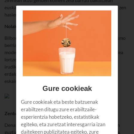
zirenean ikusi genuen komeni zela barruti bakoitzean
euskarazko telebista bat behintzat bermatzea. Hori izan zen
hasierako bulkada.
Nolakoak izan ziren lehenengo saio haiek?
Bilbon hasi ginen. Nahi genuen euskararen aldeko egitasmo
berria Bizkaiko hiriburuan hastea nahi genuen, proiektu
modernoa eta urbanoa izatea. Asko kosta zitzaigun jendea
lortzea eta prestatzea, eta baita nahi genuen eredua
irudikatzea. Lortu genuen Bilbon zeuden toki telebista
erdaldunek baino irudi modernoago eta gaurkotuagoa
eskaintzea. Oso intensoa izan zen. Nekeza.
Gure cookieak
Gure cookieak eta beste batzuenak
erabiltzen ditugu zure erabiltzaile-
Zenbat aldatu da urte hauetan guztietan?
esperientzia hobetzeko, estatistikak
egiteko, eta zuretzat interesgarria izan
Dena aldatu da. Analogikotik digitalera pasa da ekoizpen
daitekeen publizitatea egiteko, zure
guztia. LTD emisioetatik zuntza eta internetera iragan da.