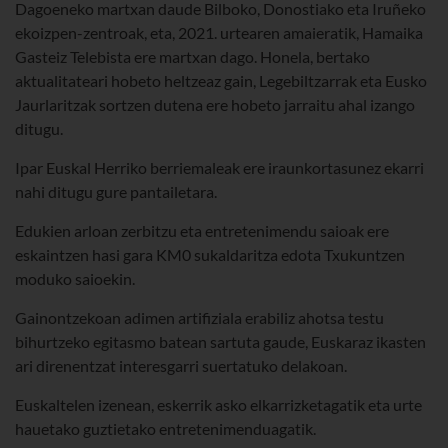
Dagoeneko martxan daude Bilboko, Donostiako eta Iruñeko
ekoizpen-zentroak, eta, 2021. urtearen amaieratik, Hamaika
Gasteiz Telebista ere martxan dago. Honela, bertako
aktualitateari hobeto heltzeaz gain, Legebiltzarrak eta Eusko
Jaurlaritzak sortzen dutena ere hobeto jarraitu ahal izango
ditugu.
Ipar Euskal Herriko berriemaleak ere iraunkortasunez ekarri
nahi ditugu gure pantailetara.
Edukien arloan zerbitzu eta entretenimendu saioak ere
eskaintzen hasi gara KM0 sukaldaritza edota Txukuntzen
moduko saioekin.
Gainontzekoan adimen artifiziala erabiliz ahotsa testu
bihurtzeko egitasmo batean sartuta gaude, Euskaraz ikasten
ari direnentzat interesgarri suertatuko delakoan.
Euskaltelen izenean, eskerrik asko elkarrizketagatik eta urte
hauetako guztietako entretenimenduagatik.