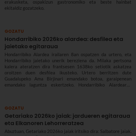
erakusketa, ospakizun gastronomiko eta beste hainbat
ekitaldiz gozatzeko.
GOZATU
Hondarribiko 2026ko alardea: desfilea eta
jaietako egitaraua
Hondarribiko Alardea irailaren 8an ospatzen da urtero, eta
Hondarribiko jaietako unerik bereziena da. Milaka pertsona
kalera ateratzen dira frantsesen 1638ko setiotik askatzea
oroitzen duen desfilea ikusteko. Urtero berritzen dute
Guadalupeko Ama Birjinari emandako botoa, garaipenean
emandako laguntza eskertzeko. Hondarribiko Alardearen
jatorriari eta desfileari buruz, eta Hondarribiko jaien 2026ko
egitarauari buruz gehiago kontatuko dizugu. Gogoan hartu,
jaiak irailaren 4tik 10era dira eta.
GOZATU
Getariako 2026ko jaiak: jardueren egitaraua
eta Elkanoren Lehorreratzea
Abuztuan, Getariako 2026ko jaiak iritsiko dira: Salbatore jaiak.