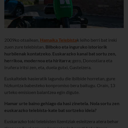
2009ko otsailean,
Hamaika Telebista
k leiho berri bat ireki
zuen zure telebistan,
Bilboko eta inguruko istoriorik
hurbilenak kontatzeko
.
Euskarazko kanal bat sortu zen,
herrikoa, modernoa eta hiritarra
; gero, Donostiara eta
Iruñera iritsi zen, eta, duela gutxi, Gasteizera.
Euskaltelek hasieratik lagundu die ibilbide horretan, gure
hizkuntza babesteko konpromiso bera baitugu. Orain, 13
urteko emisioen balantzea egin digute.
Hamar urte baino gehiago da hasi zinetela. Nola sortu zen
euskarazko telebista-kate bat sortzeko ideia?
Euskarazko toki telebisten lizentziak esleitzera atera behar