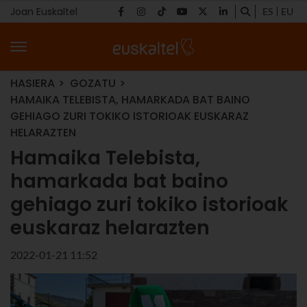
Joan Euskaltel
ES
EU
HASIERA
GOZATU
HAMAIKA TELEBISTA, HAMARKADA BAT BAINO
GEHIAGO ZURI TOKIKO ISTORIOAK EUSKARAZ
HELARAZTEN
Hamaika Telebista,
hamarkada bat baino
gehiago zuri tokiko istorioak
euskaraz helarazten
2022-01-21 11:52