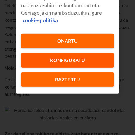
nabigazio-ohiturak kontuan hartuta.
Telebista aparailuak Smart bihurtu dira eta telebista ikusteko
Gehiago jakin nahi baduzu, ikusi gure
modua erabat aldatu da, telebista lineala baino nahieran
kontzeptua indartu delarik. Hauekin batera erabat aldatu da
cookie-politika
negozio eredua. Publizitatea erori egin da telebista munduan.
Azkenik, Sare Sozialak indartsu sartu dira eta ikus-
ONARTU
entzunezkoak kontsumitzeko modu berriak sortu dira,
etengabe formatu eta eskaintza berriak birpentsatzera
behartzen gaituztenak.
KONFIGURATU
Nolakoa izan da eboluzioa, zuen ustez?
BAZTERTU
Positiboa hitz batean esateko. Baina gogorra. Oso gogorra
gertatzen ari da baliabide gutxirekin hainbeste erronkari
aurre egitea.
Zer da zailena tokiko telebista-kate batentzat egungo