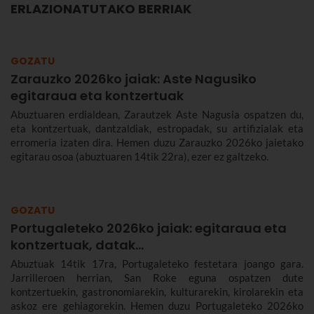
ERLAZIONATUTAKO BERRIAK
GOZATU
Zarauzko 2026ko jaiak: Aste Nagusiko
egitaraua eta kontzertuak
Abuztuaren erdialdean, Zarautzek Aste Nagusia ospatzen du,
eta kontzertuak, dantzaldiak, estropadak, su artifizialak eta
erromeria izaten dira. Hemen duzu Zarauzko 2026ko jaietako
egitarau osoa (abuztuaren 14tik 22ra), ezer ez galtzeko.
GOZATU
Portugaleteko 2026ko jaiak: egitaraua eta
kontzertuak, datak...
Abuztuak 14tik 17ra, Portugaleteko festetara joango gara.
Jarrilleroen herrian, San Roke eguna ospatzen dute
kontzertuekin, gastronomiarekin, kulturarekin, kirolarekin eta
askoz ere gehiagorekin. Hemen duzu Portugaleteko 2026ko