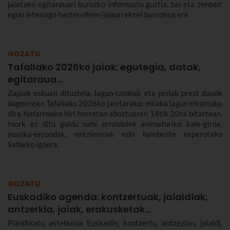
jaietako egitarauari buruzko informazio guztia, bai eta zenbait
egun lehenago hasten diren jaiaurrekoei buruzkoa ere.
GOZATU
Tafallako 2026ko jaiak: egutegia, datak,
egitaraua...
Zapiak eskuan dituztela, lagun-taldeak eta peñak prest daude
dagoeneko Tafallako 2026ko jaietarako: milaka lagun elkartuko
dira Nafarroako hiri horretan abuztuaren 14tik 20ra bitartean.
Inork ez ditu galdu nahi erraldoiek animaturiko kale-giroa,
musika-errondak, entzierroak edo hainbeste esperotako
Salbeko igoera.
GOZATU
Euskadiko agenda: kontzertuak, jaialdiak,
antzerkia, jaiak, erakusketak…
Planifikatu asteburua Euskadin, kontzertu, antzezlan, jaialdi,