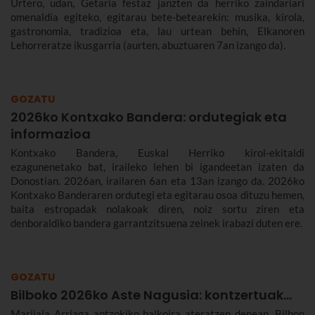
Urtero, udan, Getaria festaz janzten da herriko zaindariari
omenaldia egiteko, egitarau bete-betearekin: musika, kirola,
gastronomia, tradizioa eta, lau urtean behin, Elkanoren
Lehorreratze ikusgarria (aurten, abuztuaren 7an izango da).
GOZATU
2026ko Kontxako Bandera: ordutegiak eta
informazioa
Kontxako Bandera, Euskal Herriko kirol-ekitaldi
ezagunenetako bat, iraileko lehen bi igandeetan izaten da
Donostian. 2026an, irailaren 6an eta 13an izango da. 2026ko
Kontxako Banderaren ordutegi eta egitarau osoa dituzu hemen,
baita estropadak nolakoak diren, noiz sortu ziren eta
denboraldiko bandera garrantzitsuena zeinek irabazi duten ere.
GOZATU
Bilboko 2026ko Aste Nagusia: kontzertuak...
Marijaia Arriaga antzokiko balkoira ateratzen denean, Bilbon