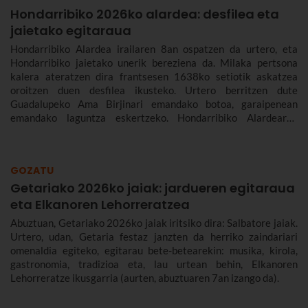
Hondarribiko 2026ko alardea: desfilea eta
jaietako egitaraua
Hondarribiko Alardea irailaren 8an ospatzen da urtero, eta
Hondarribiko jaietako unerik bereziena da. Milaka pertsona
kalera ateratzen dira frantsesen 1638ko setiotik askatzea
oroitzen duen desfilea ikusteko. Urtero berritzen dute
Guadalupeko Ama Birjinari emandako botoa, garaipenean
emandako laguntza eskertzeko. Hondarribiko Alardearen
jatorriari eta desfileari buruz, eta Hondarribiko jaien 2026ko
egitarauari buruz gehiago kontatuko dizugu. Gogoan hartu,
jaiak irailaren 4tik 10era dira eta.
GOZATU
Getariako 2026ko jaiak: jardueren egitaraua
eta Elkanoren Lehorreratzea
Abuztuan, Getariako 2026ko jaiak iritsiko dira: Salbatore jaiak.
Urtero, udan, Getaria festaz janzten da herriko zaindariari
omenaldia egiteko, egitarau bete-betearekin: musika, kirola,
gastronomia, tradizioa eta, lau urtean behin, Elkanoren
Lehorreratze ikusgarria (aurten, abuztuaren 7an izango da).