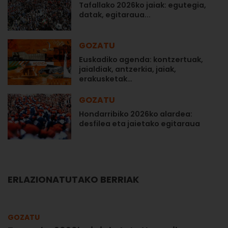
Tafallako 2026ko jaiak: egutegia,
datak, egitaraua...
GOZATU
Euskadiko agenda: kontzertuak,
jaialdiak, antzerkia, jaiak,
erakusketak…
GOZATU
Hondarribiko 2026ko alardea:
desfilea eta jaietako egitaraua
ERLAZIONATUTAKO BERRIAK
GOZATU