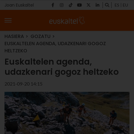
Joan Euskaltel
ES
EU
HASIERA
GOZATU
EUSKALTELEN AGENDA, UDAZKENARI GOGOZ
HELTZEKO
Euskaltelen agenda,
udazkenari gogoz heltzeko
2021-09-20 14:15