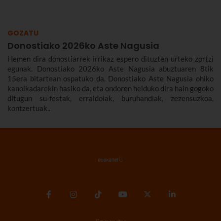
22tik 30era izango da.
GOZATU
Donostiako 2026ko Aste Nagusia
Hemen dira donostiarrek irrikaz espero dituzten urteko zortzi
egunak. Donostiako 2026ko Aste Nagusia abuztuaren 8tik
15era bitartean ospatuko da. Donostiako Aste Nagusia ohiko
kanoikadarekin hasiko da, eta ondoren helduko dira hain gogoko
ditugun su-festak, erraldoiak, buruhandiak, zezensuzkoa,
kontzertuak...