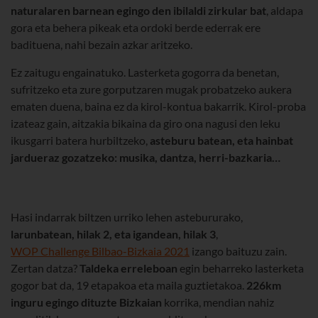
naturalaren barnean egingo den ibilaldi zirkular bat
, aldapa
gora eta behera pikeak eta ordoki berde ederrak ere
badituena, nahi bezain azkar aritzeko.
Ez zaitugu engainatuko. Lasterketa gogorra da benetan,
sufritzeko eta zure gorputzaren mugak probatzeko aukera
ematen duena, baina ez da kirol-kontua bakarrik. Kirol-proba
izateaz gain, aitzakia bikaina da giro ona nagusi den leku
ikusgarri batera hurbiltzeko,
asteburu batean, eta hainbat
jardueraz gozatzeko: musika, dantza, herri-bazkaria…
Hasi indarrak biltzen urriko lehen astebururako,
larunbatean, hilak 2, eta igandean, hilak 3
,
WOP Challenge Bilbao-Bizkaia 2021
izango baituzu zain.
Zertan datza?
Taldeka erreleboan
egin beharreko lasterketa
gogor bat da, 19 etapakoa eta maila guztietakoa.
226km
inguru egingo dituzte Bizkaian
korrika, mendian nahiz