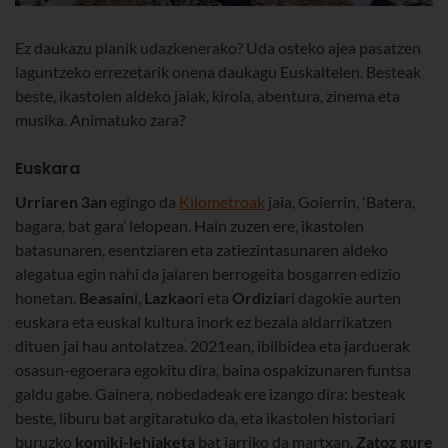
Ez daukazu planik udazkenerako? Uda osteko ajea pasatzen
laguntzeko errezetarik onena daukagu Euskaltelen. Besteak
beste, ikastolen aldeko jaiak, kirola, abentura, zinema eta
musika. Animatuko zara?
Euskara
Urriaren 3an
egingo da
Kilometroak
jaia, Goierrin, 'Batera,
bagara, bat gara’ lelopean. Hain zuzen ere, ikastolen
batasunaren, esentziaren eta zatiezintasunaren aldeko
alegatua egin nahi da jaiaren berrogeita bosgarren edizio
honetan.
Beasain
i,
Lazkao
ri eta
Ordizia
ri dagokie aurten
euskara eta euskal kultura inork ez bezala aldarrikatzen
dituen jai hau antolatzea. 2021ean, ibilbidea eta jarduerak
osasun-egoerara egokitu dira, baina ospakizunaren funtsa
galdu gabe. Gainera, nobedadeak ere izango dira: besteak
beste, liburu bat argitaratuko da, eta ikastolen historiari
buruzko
komiki-lehiaketa
bat jarriko da martxan.
Zatoz gure