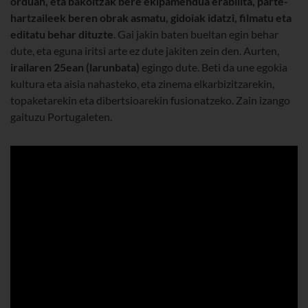
orduan, eta bakoitzak bere ekipamendua erabilita, parte-
hartzaileek beren obrak asmatu, gidoiak idatzi, filmatu eta
editatu behar dituzte
. Gai jakin baten bueltan egin behar
dute, eta eguna iritsi arte ez dute jakiten zein den. Aurten,
irailaren 25ean (larunbata)
egingo dute. Beti da une egokia
kultura eta aisia nahasteko, eta zinema elkarbizitzarekin,
topaketarekin eta dibertsioarekin fusionatzeko. Zain izango
gaituzu Portugaleten.