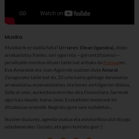
Musika
Musikarik ez dadila falta!
Urriaren 10ean (igandea)
, disko
arrakastatsu franko, sari ugari eta —garrantzitsuena!—
jarraitzaile mordoa dituen talde bat arituko da
Kursaal
en.
Eva Amaralek eta Juan Aguirrek osatzen dute
Amaral
.
Zaragozako talde bat da, 20 urte baino gehiago daramatza
arrakastatsu eszenatokietan, eta beren zortzigarren diskoa,
Salto al color
, aurkeztera etorriko dira Donostiara. Sarrerak
agortuta daude; baina, lasai, Euskaltelen bezerook lor
ditzakezue oraindik. Begiratu gure sare sozialetan...
Ikusten duzunez, agenda osatua eta askotarikoa utzi dizugu
udazkenerako. Gozatu, eta gero kontatu guri :)