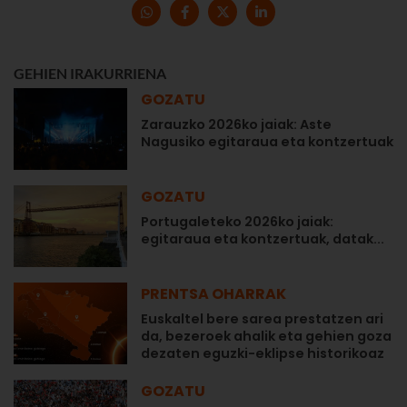
GEHIEN IRAKURRIENA
GOZATU
Zarauzko 2026ko jaiak: Aste
Nagusiko egitaraua eta kontzertuak
GOZATU
Portugaleteko 2026ko jaiak:
egitaraua eta kontzertuak, datak...
PRENTSA OHARRAK
Euskaltel bere sarea prestatzen ari
da, bezeroek ahalik eta gehien goza
dezaten eguzki-eklipse historikoaz
GOZATU