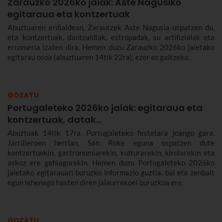
Zarauzko 2026ko jaiak: Aste Nagusiko
egitaraua eta kontzertuak
Abuztuaren erdialdean, Zarautzek Aste Nagusia ospatzen du,
eta kontzertuak, dantzaldiak, estropadak, su artifizialak eta
erromeria izaten dira. Hemen duzu Zarauzko 2026ko jaietako
egitarau osoa (abuztuaren 14tik 22ra), ezer ez galtzeko.
GOZATU
Portugaleteko 2026ko jaiak: egitaraua eta
kontzertuak, datak...
Abuztuak 14tik 17ra, Portugaleteko festetara joango gara.
Jarrilleroen herrian, San Roke eguna ospatzen dute
kontzertuekin, gastronomiarekin, kulturarekin, kirolarekin eta
askoz ere gehiagorekin. Hemen duzu Portugaleteko 2026ko
jaietako egitarauari buruzko informazio guztia, bai eta zenbait
egun lehenago hasten diren jaiaurrekoei buruzkoa ere.
GOZATU