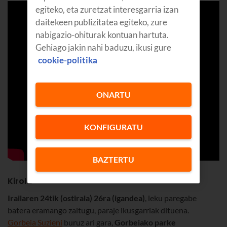
egiteko, eta zuretzat interesgarria izan
daitekeen publizitatea egiteko, zure
nabigazio-ohiturak kontuan hartuta.
Gehiago jakin nahi baduzu, ikusi gure
cookie-politika
ONARTU
KONFIGURATU
BAZTERTU
Kirola
Irailaren 24tik (ostirala) 26ra (igandea)
, leku paregabe
batera eramango zaitugu, paraje ikusgarriak dituena.
Gorbeia Suzieni
buruz ari gara,
Gorbeiako parke