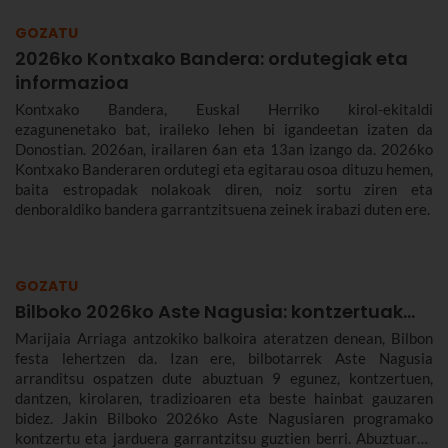
GOZATU
2026ko Kontxako Bandera: ordutegiak eta
informazioa
Kontxako Bandera, Euskal Herriko kirol-ekitaldi
ezagunenetako bat, iraileko lehen bi igandeetan izaten da
Donostian. 2026an, irailaren 6an eta 13an izango da. 2026ko
Kontxako Banderaren ordutegi eta egitarau osoa dituzu hemen,
baita estropadak nolakoak diren, noiz sortu ziren eta
denboraldiko bandera garrantzitsuena zeinek irabazi duten ere.
GOZATU
Bilboko 2026ko Aste Nagusia: kontzertuak...
Marijaia Arriaga antzokiko balkoira ateratzen denean, Bilbon
festa lehertzen da. Izan ere, bilbotarrek Aste Nagusia
arranditsu ospatzen dute abuztuan 9 egunez, kontzertuen,
dantzen, kirolaren, tradizioaren eta beste hainbat gauzaren
bidez. Jakin Bilboko 2026ko Aste Nagusiaren programako
kontzertu eta jarduera garrantzitsu guztien berri. Abuztuaren