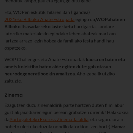
menditik kanpo, gau eta egun, gelditu gabe.
Eta, WOPen eskutik, hilaren 3an (igandea)
2021eko Bilboko Ahate Estropada
egingo da,
WOPahateen
Bilboko itsasadarreko lasterketa
harrigarria. Landare-
jatorriko materialekin egindako lehen ahateak martxan
jartzea arrazoi ezin hobea da familiako festa handi hau
ospatzeko.
WOP Challengek eta Ahate Estropadak
kausa on baten eta
amets kolektibo baten alde egiten dute: gaixotasun
neurodegeneratiboekin amaitzea
. Aho-zabalik utziko
zaituzte.
Zinema
Ezagutzen duzu zinemaldirik parte hartzen duten film labur
guztiak jaialdiaren egun berean grabatzen direnik? Halakoxea
da
Portugaleteko Express Zinema Jaialdia
, eta seguru orain
hobeto ulertuko duzula nondik datorkion izen hori :)
Hamar