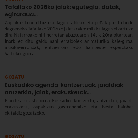
Tafallako 2026ko jaiak: egutegia, datak,
egitaraua...
Zapiak eskuan dituztela, lagun-taldeak eta peñak prest daude
dagoeneko Tafallako 2026ko jaietarako: milaka lagun elkartuko
dira Nafarroako hiri horretan abuztuaren 14tik 20ra bitartean.
Inork ez ditu galdu nahi erraldoiek animaturiko kale-giroa,
musika-errondak, entzierroak edo hainbeste esperotako
Salbeko igoera.
GOZATU
Euskadiko agenda: kontzertuak, jaialdiak,
antzerkia, jaiak, erakusketak…
Planifikatu asteburua Euskadin, kontzertu, antzezlan, jaialdi,
erakusketa, ospakizun gastronomiko eta beste hainbat
ekitaldiz gozatzeko.
GOZATU