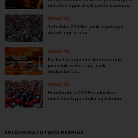
dezaten eguzki-eklipse historikoaz
GOZATU
Tafallako 2026ko jaiak: egutegia,
datak, egitaraua...
GOZATU
Euskadiko agenda: kontzertuak,
jaialdiak, antzerkia, jaiak,
erakusketak…
GOZATU
Hondarribiko 2026ko alardea:
desfilea eta jaietako egitaraua
ERLAZIONATUTAKO BERRIAK