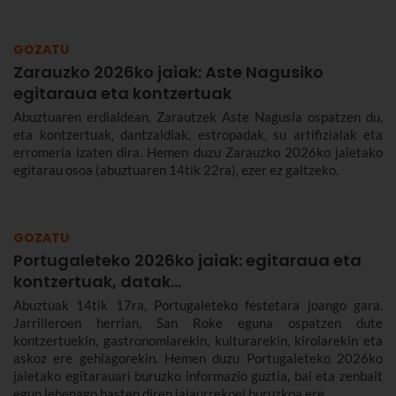
GOZATU
Zarauzko 2026ko jaiak: Aste Nagusiko
egitaraua eta kontzertuak
Abuztuaren erdialdean, Zarautzek Aste Nagusia ospatzen du,
eta kontzertuak, dantzaldiak, estropadak, su artifizialak eta
erromeria izaten dira. Hemen duzu Zarauzko 2026ko jaietako
egitarau osoa (abuztuaren 14tik 22ra), ezer ez galtzeko.
GOZATU
Portugaleteko 2026ko jaiak: egitaraua eta
kontzertuak, datak...
Abuztuak 14tik 17ra, Portugaleteko festetara joango gara.
Jarrilleroen herrian, San Roke eguna ospatzen dute
kontzertuekin, gastronomiarekin, kulturarekin, kirolarekin eta
askoz ere gehiagorekin. Hemen duzu Portugaleteko 2026ko
jaietako egitarauari buruzko informazio guztia, bai eta zenbait
egun lehenago hasten diren jaiaurrekoei buruzkoa ere.