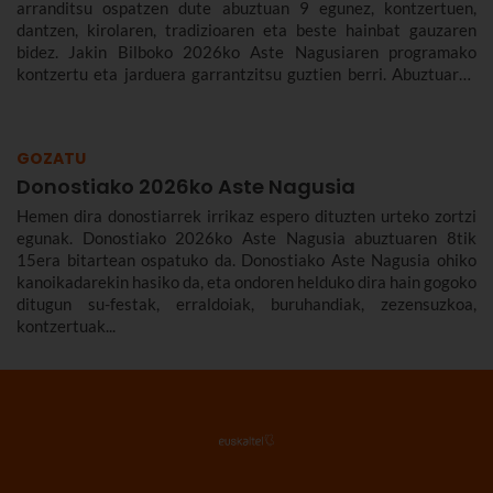
arranditsu ospatzen dute abuztuan 9 egunez, kontzertuen,
dantzen, kirolaren, tradizioaren eta beste hainbat gauzaren
bidez. Jakin Bilboko 2026ko Aste Nagusiaren programako
kontzertu eta jarduera garrantzitsu guztien berri. Abuztuaren
22tik 30era izango da.
GOZATU
Donostiako 2026ko Aste Nagusia
Hemen dira donostiarrek irrikaz espero dituzten urteko zortzi
egunak. Donostiako 2026ko Aste Nagusia abuztuaren 8tik
15era bitartean ospatuko da. Donostiako Aste Nagusia ohiko
kanoikadarekin hasiko da, eta ondoren helduko dira hain gogoko
ditugun su-festak, erraldoiak, buruhandiak, zezensuzkoa,
kontzertuak...