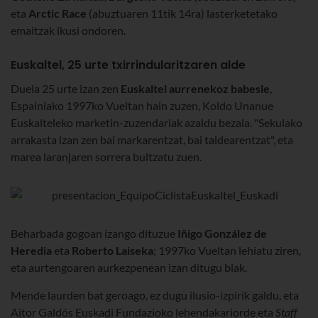
eta
Arctic Race
(abuztuaren 11tik 14ra) lasterketetako
emaitzak ikusi ondoren.
Euskaltel, 25 urte txirrindularitzaren alde
Duela 25 urte izan zen
Euskaltel aurrenekoz babesle
,
Espainiako 1997ko Vueltan hain zuzen, Koldo Unanue
Euskalteleko marketin-zuzendariak azaldu bezala. "Sekulako
arrakasta izan zen bai markarentzat, bai taldearentzat", eta
marea laranjaren sorrera bultzatu zuen.
Beharbada gogoan izango dituzue
Iñigo González de
Heredia
eta
Roberto Laiseka
; 1997ko Vueltan lehiatu ziren,
eta aurtengoaren aurkezpenean izan ditugu biak.
Mende laurden bat geroago, ez dugu ilusio-izpirik galdu, eta
Aitor Galdós Euskadi Fundazioko lehendakariorde eta
Staff