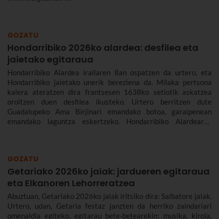
GOZATU
Hondarribiko 2026ko alardea: desfilea eta
jaietako egitaraua
Hondarribiko Alardea irailaren 8an ospatzen da urtero, eta
Hondarribiko jaietako unerik bereziena da. Milaka pertsona
kalera ateratzen dira frantsesen 1638ko setiotik askatzea
oroitzen duen desfilea ikusteko. Urtero berritzen dute
Guadalupeko Ama Birjinari emandako botoa, garaipenean
emandako laguntza eskertzeko. Hondarribiko Alardearen
jatorriari eta desfileari buruz, eta Hondarribiko jaien 2026ko
egitarauari buruz gehiago kontatuko dizugu. Gogoan hartu,
jaiak irailaren 4tik 10era dira eta.
GOZATU
Getariako 2026ko jaiak: jardueren egitaraua
eta Elkanoren Lehorreratzea
Abuztuan, Getariako 2026ko jaiak iritsiko dira: Salbatore jaiak.
Urtero, udan, Getaria festaz janzten da herriko zaindariari
omenaldia egiteko, egitarau bete-betearekin: musika, kirola,