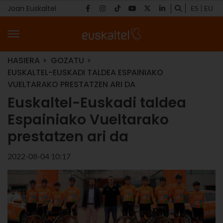
Joan Euskaltel
ES
EU
HASIERA
GOZATU
EUSKALTEL-EUSKADI TALDEA ESPAINIAKO
VUELTARAKO PRESTATZEN ARI DA
Euskaltel-Euskadi taldea
Espainiako Vueltarako
prestatzen ari da
2022-08-04 10:17