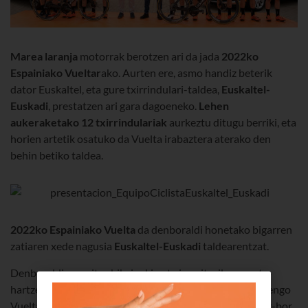
Marea laranja
motorrak berotzen ari da jada
2022ko
Espainiako Vueltar
ako. Aurten ere, asmo handiz beterik
dator Euskaltel, eta gure txirrindulari-taldea,
Euskaltel-
Euskadi
, prestatzen ari gara dagoeneko.
Lehen
aukeraketako 12 txirrindulariak
aurkeztu ditugu berriki, eta
horien artetik osatuko da Vuelta irabaztera aterako den
behin betiko taldea.
2022ko Espainiako Vuelta
da denboraldi honetako bigarren
zatiaren xede nagusia
Euskaltel-Euskadi
taldearentzat.
Denboraldia emaitza bikainekin eta jarraitzaileen parte-
hartze handiarekin amaitzeko irrikaz gaude. Beraz, aurtengo
Vueltan,
abuztuaren 19tik irailaren 11ra bitartean
, bor-bor