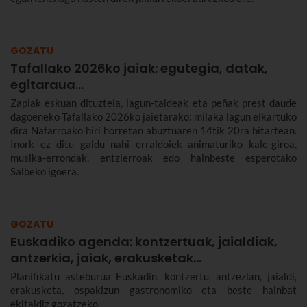
GOZATU
Tafallako 2026ko jaiak: egutegia, datak,
egitaraua...
Zapiak eskuan dituztela, lagun-taldeak eta peñak prest daude
dagoeneko Tafallako 2026ko jaietarako: milaka lagun elkartuko
dira Nafarroako hiri horretan abuztuaren 14tik 20ra bitartean.
Inork ez ditu galdu nahi erraldoiek animaturiko kale-giroa,
musika-errondak, entzierroak edo hainbeste esperotako
Salbeko igoera.
GOZATU
Euskadiko agenda: kontzertuak, jaialdiak,
antzerkia, jaiak, erakusketak…
Planifikatu asteburua Euskadin, kontzertu, antzezlan, jaialdi,
erakusketa, ospakizun gastronomiko eta beste hainbat
ekitaldiz gozatzeko.