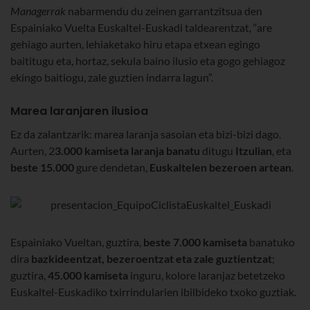
Managerrak
nabarmendu du zeinen garrantzitsua den
Espainiako Vuelta Euskaltel-Euskadi taldearentzat, “are
gehiago aurten, lehiaketako hiru etapa etxean egingo
baititugu eta, hortaz, sekula baino ilusio eta gogo gehiagoz
ekingo baitiogu, zale guztien indarra lagun”.
Marea laranjaren ilusioa
Ez da zalantzarik: marea laranja sasoian eta bizi-bizi dago.
Aurten, 2
3.000 kamiseta laranja banatu
ditugu
Itzulian
, eta
beste
15.000
gure dendetan,
Euskaltelen bezeroen artean
.
Espainiako Vueltan, guztira,
beste
7.000 kamiseta
banatuko
dira
bazkideentzat, bezeroentzat eta
zale guztientzat
;
guztira,
45.000 kamiseta
inguru, kolore laranjaz betetzeko
Euskaltel-Euskadiko txirrindularien ibilbideko txoko guztiak.