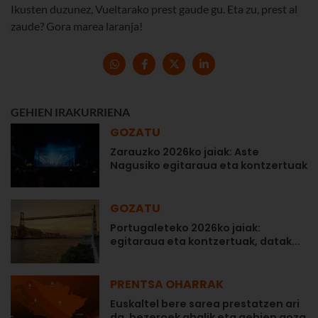
Ikusten duzunez, Vueltarako prest gaude gu. Eta zu, prest al
zaude? Gora marea laranja!
GEHIEN IRAKURRIENA
GOZATU
Zarauzko 2026ko jaiak: Aste
Nagusiko egitaraua eta kontzertuak
GOZATU
Portugaleteko 2026ko jaiak:
egitaraua eta kontzertuak, datak...
PRENTSA OHARRAK
Euskaltel bere sarea prestatzen ari
da, bezeroek ahalik eta gehien goza