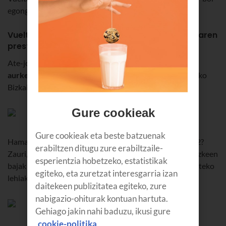
egongo da bazter guztietan ilusio laranja.
Vueltan parte hartuko duen txirrindulari-taldearen
prestaketa eta hautaketa
Ate-joka dago jada lehiaketa, eta, beraz,
bere burua
aurkeztu du
berriki taldeak Euskaltelen egoitzan, Derioko
Bizkaia Parke Teknologikoan, egindako ekitaldi batean.
Gure cookieak
Gure cookieak eta beste batzuenak
Hamabi txirrindulari aukeratu dira oraingoz. Zergatik 12?
erabiltzen ditugu zure erabiltzaile-
Zauri, osasun-arazo edo erorikoen ondorioz gerta daitezkeen
esperientzia hobetzeko, estatistikak
bajak osatzeko eta ahalik eta zortzikoterik onena eramateko
egiteko, eta zuretzat interesgarria izan
lehiaketara.
daitekeen publizitatea egiteko, zure
nabigazio-ohiturak kontuan hartuta.
Gehiago jakin nahi baduzu, ikusi gure
cookie-politika