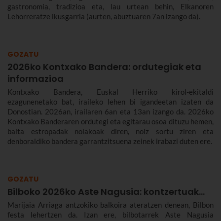
gastronomia, tradizioa eta, lau urtean behin, Elkanoren
Lehorreratze ikusgarria (aurten, abuztuaren 7an izango da).
GOZATU
2026ko Kontxako Bandera: ordutegiak eta
informazioa
Kontxako Bandera, Euskal Herriko kirol-ekitaldi
ezagunenetako bat, iraileko lehen bi igandeetan izaten da
Donostian. 2026an, irailaren 6an eta 13an izango da. 2026ko
Kontxako Banderaren ordutegi eta egitarau osoa dituzu hemen,
baita estropadak nolakoak diren, noiz sortu ziren eta
denboraldiko bandera garrantzitsuena zeinek irabazi duten ere.
GOZATU
Bilboko 2026ko Aste Nagusia: kontzertuak...
Marijaia Arriaga antzokiko balkoira ateratzen denean, Bilbon
festa lehertzen da. Izan ere, bilbotarrek Aste Nagusia