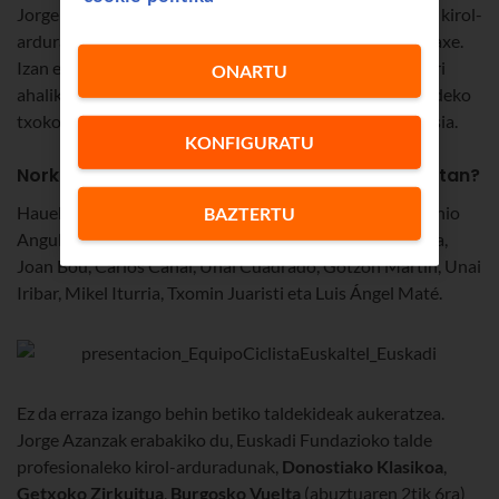
Jorge Azanza
Euskadi Fundazio
ko talde profesionaleko kirol-
arduradunak den-dena eman nahi du Vueltan, iaz bezalaxe.
Izan ere, nahiz eta
World Tour
lasterketa bat izan, taldeari
ONARTU
ahalik eta protagonismorik handiena ematea eta errepideko
txoko guztiak kolore laranjaz betetzea da helburu nagusia.
KONFIGURATU
Nork osatuko du Euskaltel-Euskadi taldea Vueltan?
Hauek dira aurrez hautatutako 12 txirrindulariak: Antonio
BAZTERTU
Angulo, Xabier Azparren, Ibai Azurmendi, Mikel Bizkarra,
Joan Bou, Carlos Canal, Unai Cuadrado, Gotzon Martín, Unai
Iribar, Mikel Iturria, Txomin Juaristi eta Luis Ángel Maté.
Ez da erraza izango behin betiko taldekideak aukeratzea.
Jorge Azanzak erabakiko du, Euskadi Fundazioko talde
profesionaleko kirol-arduradunak,
Donostiako Klasikoa
,
Getxoko Zirkuitua
,
Burgosko Vuelta
(abuztuaren 2tik 6ra)