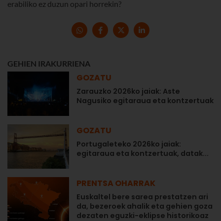
erabiliko ez duzun opari horrekin?
GEHIEN IRAKURRIENA
GOZATU
Zarauzko 2026ko jaiak: Aste
Nagusiko egitaraua eta kontzertuak
GOZATU
Portugaleteko 2026ko jaiak:
egitaraua eta kontzertuak, datak...
PRENTSA OHARRAK
Euskaltel bere sarea prestatzen ari
da, bezeroek ahalik eta gehien goza
dezaten eguzki-eklipse historikoaz