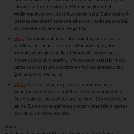
sal daiteke. Ez duzu sinesten? Eman begiratu bat
Wallapop
eko produktuei. Ikusgarria, ezta? Baita oraindik
idatzi ez den abesti baten musika opari badizute ere; bai,
bai, hori ere sal daiteke. Sinesgaitza.
eBay
. Munduko onlineko sal-erosketa plataformarik
handiena da. Denetarik du, ezertan huts egin gabe:
produktu berriak, erabiliak, teknologia, mozorroak,
modako jantziak, altzariak... Webgunean salgai jarri, eta
saltzen duzun gauza bakoitzaren % 8 ordaintzen duzu
(gehienez ere, 200 euro).
Vibbo
. Sare sozial baten gisara funtzionatzen du
webgune honek: beste erabiltzaile batzuen iragarkiak
ikus ditzakezu, mezuak trukatu haiekin... Eta erosi ere bai,
jakina. Zure eroslea gehienez ere zer distantziara egotea
nahi duzun erabaki, eta kito.
Eman
Egin duzu dagoeneko hil honetako ekintza ona? Anima