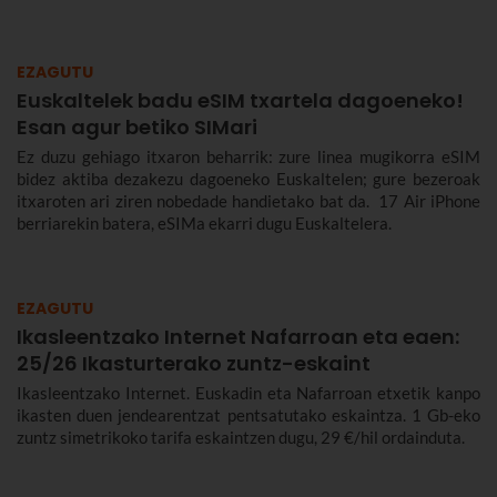
EZAGUTU
Euskaltelek badu eSIM txartela dagoeneko!
Esan agur betiko SIMari
Ez duzu gehiago itxaron beharrik: zure linea mugikorra eSIM
bidez aktiba dezakezu dagoeneko Euskaltelen; gure bezeroak
itxaroten ari ziren nobedade handietako bat da. 17 Air iPhone
berriarekin batera, eSIMa ekarri dugu Euskaltelera.
EZAGUTU
Ikasleentzako Internet Nafarroan eta eaen:
25/26 Ikasturterako zuntz-eskaint
Ikasleentzako Internet. Euskadin eta Nafarroan etxetik kanpo
ikasten duen jendearentzat pentsatutako eskaintza. 1 Gb-eko
zuntz simetrikoko tarifa eskaintzen dugu, 29 €/hil ordainduta.