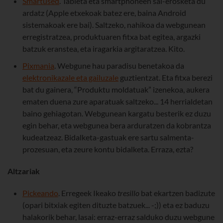
Smartused
. Tableta eta smartphoneen sal-erosketa du
ardatz (Apple etxekoak batez ere, baina Android
sistemakoak ere bai). Saltzeko, nahikoa da webgunean
erregistratzea, produktuaren fitxa bat egitea, argazki
batzuk eranstea, eta iragarkia argitaratzea. Kito.
Pixmania
. Webgune hau paradisu benetakoa da
elektronikazale eta gailuzale
guztientzat. Eta fitxa berezi
bat du gainera, “Produktu moldatuak” izenekoa, aukera
ematen duena zure aparatuak saltzeko... 14 herrialdetan
baino gehiagotan. Webgunean kargatu besterik ez duzu
egin behar, eta webgunea bera arduratzen da kobrantza
kudeatzeaz. Bidalketa-gastuak ere sartu salmenta-
prozesuan, eta zeure kontu bidalketa. Erraza, ezta?
Altzariak
Pickeando
. Erregeek Ikeako
tresillo
bat ekartzen badizute
(opari bitxiak egiten dituzte batzuek... -;)) eta ez baduzu
halakorik behar, lasai: erraz-erraz salduko duzu webgune