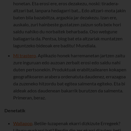
honetan. Eta erosi ere, eros dezakezu, noski: tiradera-
altzari bat, lanpara hedagarri bat... Edo altzari-mota jakin
baten bila bazabiltza, argazkia jar dezakezu. Izan ere,
auskalo, zuri hainbeste gustatzen zaizun sofa beix hori
saldu nahiko du norbaitek beharbada. Oso webgune
baliagarria da. Pentsa, blog bat eta altzariak muntatzen
laguntzeko bideoak ere baditu! Mundiala.
Mi trastero
. Aplikazio honek harremanetan jartzen zaitu
zure inguruan edo auzoan zerbait erosi edo saldu nahi
duten pertsonekin. Produktuak erabiltzailearen kokapen
geografikoaren arabera ordenatuta daudenez, errazagoa
da zuzeneko hitzordu bat egitea salmenta egiteko. Eta bi
aldeak ados daudenean bakarrik burutzen da salmenta.
Primeran, beraz.
Denetatik
Wallapop
. Betile-luzapenak ekarri dizkizute Erregeek?
Liburu-euskarri bat? Berdin dio zer ekarri dizuten; beti