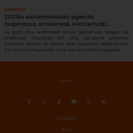
EZAGUTU
2023ko sanferminetako agenda:
txupinazoa, entzierroak, kontzertuak…
Jai gutxi dira sanferminak bezain nazioarteko, ezagun eta
jendetsuak. Uztailaren 6tik 14ra, zuri-gorriz jantzitako
jendetzak hartzen du Iruñea, ondo pasatzeko helburuarekin.
Ezin dira falta txupinazoa, a eta, nola ez, entzierro ezagunak.
Ezagutu
Ikasi