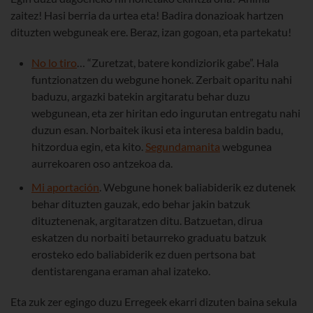
zaitez! Hasi berria da urtea eta! Badira donazioak hartzen
dituzten webguneak ere. Beraz, izan gogoan, eta partekatu!
No lo tiro
… “Zuretzat, batere kondiziorik gabe”. Hala
funtzionatzen du webgune honek. Zerbait oparitu nahi
baduzu, argazki batekin argitaratu behar duzu
webgunean, eta zer hiritan edo ingurutan entregatu nahi
duzun esan. Norbaitek ikusi eta interesa baldin badu,
hitzordua egin, eta kito.
Segundamanita
webgunea
aurrekoaren oso antzekoa da.
Mi aportación
. Webgune honek baliabiderik ez dutenek
behar dituzten gauzak, edo behar jakin batzuk
dituztenenak, argitaratzen ditu. Batzuetan, dirua
eskatzen du norbaiti betaurreko graduatu batzuk
erosteko edo baliabiderik ez duen pertsona bat
dentistarengana eraman ahal izateko.
Eta zuk zer egingo duzu Erregeek ekarri dizuten baina sekula