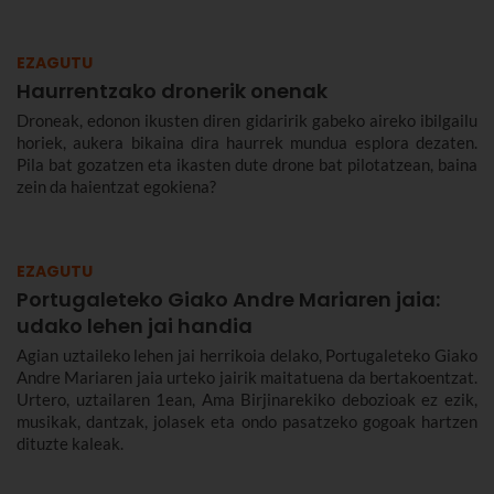
murriztuan eta denbora-eperik gabe.
EZAGUTU
Haurrentzako dronerik onenak
Droneak, edonon ikusten diren gidaririk gabeko aireko ibilgailu
horiek, aukera bikaina dira haurrek mundua esplora dezaten.
Pila bat gozatzen eta ikasten dute drone bat pilotatzean, baina
zein da haientzat egokiena?
EZAGUTU
Portugaleteko Giako Andre Mariaren jaia:
udako lehen jai handia
Agian uztaileko lehen jai herrikoia delako, Portugaleteko Giako
Andre Mariaren jaia urteko jairik maitatuena da bertakoentzat.
Urtero, uztailaren 1ean, Ama Birjinarekiko debozioak ez ezik,
musikak, dantzak, jolasek eta ondo pasatzeko gogoak hartzen
dituzte kaleak.