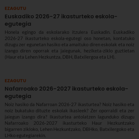
EZAGUTU
Euskadiko 2026-27 ikasturteko eskola-
egutegia
Honela egingo da eskolarako itzulera Euskadin. Euskadiko
2026-27 ikasturteko eskola-egutegi oso honetan, kontatuko
dizugu zer egunetan hasiko eta amaituko diren eskolak eta noiz
izango diren oporrak eta jaiegunak, heziketa-ziklo guztietan
(Haur eta Lehen Hezkuntza, DBH, Batxilergoa eta LH).
EZAGUTU
Nafarroako 2026-2027 ikasturteko eskola-
egutegia
Noiz hasiko da Nafarroan 2026-27 ikasturtea? Noiz hasiko eta
noiz bukatuko dituzte eskolak ikasleek? Zer oporraldi eta zer
jaiegun izango dira? Ikasturtea antolatzen lagunduko dizugu
Nafarroako 2026-2027 ikasturteko Haur Hezkuntzako
bigarren zikloko, Lehen Hezkuntzako, DBHko, Batxilergoko eta
LHko egutegiarekin.