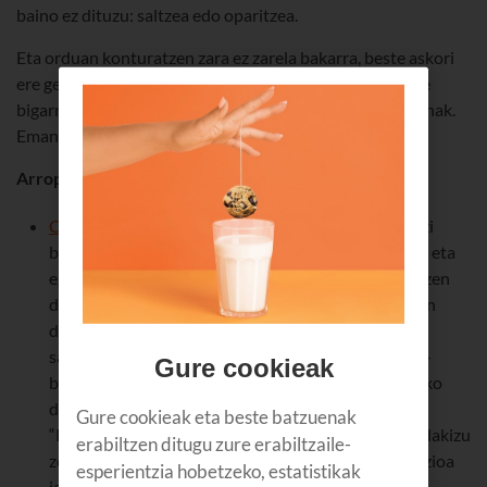
baino ez dituzu: saltzea edo oparitzea.
Eta orduan konturatzen zara ez zarela bakarra, beste askori
ere gertatu zaiela antzeko zerbait: webgune ugari daude
bigarren eskuko produktu-klase guztiak saltzen dituztenak.
Eman begiratu bat!
Arropa eta osagarriak
Chicfy
. Ezagutzen duzu, ezta? Jakina! 11 milioi jantzi
baino gehiago ditu, motaren, markaren, tamainaren eta
egoeraren arabera sailkatuta. “Egoera” fitxan sakatzen
duzunean, ikusiko duzu inolako lotsarik gabe jartzen
duela jendeak “Erregetako oparia” izenburua
sailkapenean. Horrek esan nahi du produktua berri-
Gure cookieak
berria dagoela, etiketa eta guzti. Beste kategoria asko
daude: “Berria, etiketarik gabe”, “Behin jantzia”,
Gure cookieak eta beste batzuenak
“Primeran” edo “Erabilia”, adibidez. Hala, oso ondo dakizu
erabiltzen ditugu zure erabiltzaile-
zer erosten duzun. Oso erraz erabiltzen da; zuk prezioa
esperientzia hobetzeko, estatistikak
jarri produktuari, eta webguneak prezioaren % 20