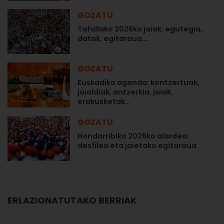
GOZATU
Tafallako 2026ko jaiak: egutegia,
datak, egitaraua...
GOZATU
Euskadiko agenda: kontzertuak,
jaialdiak, antzerkia, jaiak,
erakusketak…
GOZATU
Hondarribiko 2026ko alardea:
desfilea eta jaietako egitaraua
ERLAZIONATUTAKO BERRIAK