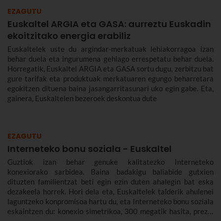
EZAGUTU
Euskaltel ARGIA eta GASA: aurreztu Euskadin
ekoitzitako energia erabiliz
Euskaltelek uste du argindar-merkatuak lehiakorragoa izan
behar duela eta ingurumena gehiago errespetatu behar duela.
Horregatik, Euskaltel ARGIA eta GASA sortu dugu, zerbitzu bat
gure tarifak eta produktuak merkatuaren egungo beharretara
egokitzen dituena baina jasangarritasunari uko egin gabe. Eta,
gainera, Euskaltelen bezeroek deskontua dute
EZAGUTU
Interneteko bonu soziala - Euskaltel
Guztiok izan behar genuke kalitatezko Interneteko
konexiorako sarbidea. Baina badakigu baliabide gutxien
dituzten familientzat beti egin ezin duten ahalegin bat eska
dezakeela horrek. Hori dela eta, Euskaltelek talderik ahulenei
laguntzeko konpromisoa hartu du, eta Interneteko bonu soziala
eskaintzen du: konexio simetrikoa, 300 megatik hasita, prezio