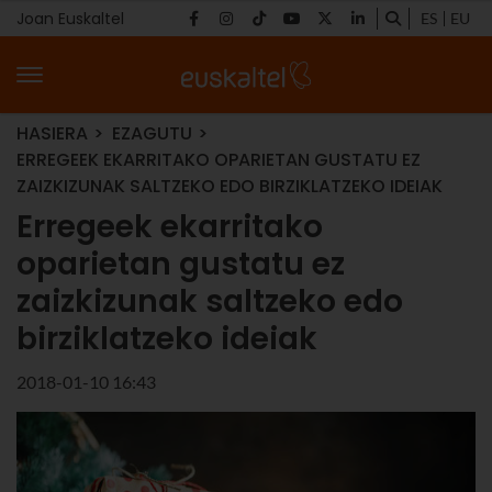
Joan Euskaltel
ES
EU
HASIERA
EZAGUTU
ERREGEEK EKARRITAKO OPARIETAN GUSTATU EZ
ZAIZKIZUNAK SALTZEKO EDO BIRZIKLATZEKO IDEIAK
Erregeek ekarritako
oparietan gustatu ez
zaizkizunak saltzeko edo
birziklatzeko ideiak
2018-01-10 16:43