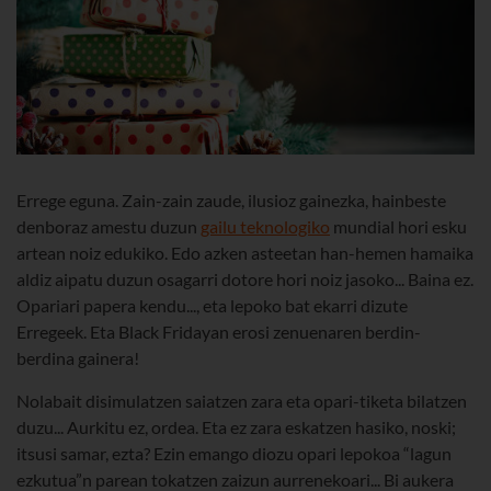
Errege eguna. Zain-zain zaude, ilusioz gainezka, hainbeste
denboraz amestu duzun
gailu teknologiko
mundial hori esku
artean noiz edukiko. Edo azken asteetan han-hemen hamaika
aldiz aipatu duzun osagarri dotore hori noiz jasoko... Baina ez.
Opariari papera kendu..., eta lepoko bat ekarri dizute
Erregeek. Eta Black Fridayan erosi zenuenaren berdin-
berdina gainera!
Nolabait disimulatzen saiatzen zara eta opari-tiketa bilatzen
duzu... Aurkitu ez, ordea. Eta ez zara eskatzen hasiko, noski;
itsusi samar, ezta? Ezin emango diozu opari lepokoa “lagun
ezkutua”n parean tokatzen zaizun aurrenekoari... Bi aukera