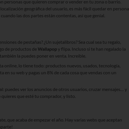
on personas que quieren comprar o vender en tu zona o barrio.
ocalización geográfica del usuario, es más fácil quedar en persona
 cuando las dos partes están contentas, así que genial.
ensiones de pestañas? ¿Un sujetalibros? Sea cual sea tu regalo,
álogo de productos de
Wallapop
y flipa. Incluso si te han regalado la
 también la puedes poner en venta. Increíble.
ta online, lo tiene todo: productos nuevos, usados, tecnología,
nta en su web y pagas un 8% de cada cosa que vendas con un
al: puedes ver los anuncios de otros usuarios, cruzar mensajes… y
e quieres que esté tu comprador, y listo.
ate, que acaba de empezar el año. Hay varias webs que aceptan
mparte!