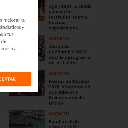
Agenda en Euskadi:
conciertos,
festivales, teatro,
ra mejorar tu
fiestas,
tadísticos y
exposiciones…
s a tus
GOZATU
s de
Alarde de
 nuestra
Hondarribia 2026:
desfile y programa
de las fiestas
GOZATU
CEPTAR
Fiestas de Getaria
2026: programa de
actividades y
Desembarco de
Elkano
GOZATU
Bandera de la
Concha 2026: