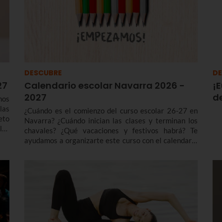
DESCUBRE
DE
27
Calendario escolar Navarra 2026 -
¡E
2027
de
mos
las
¿Cuándo es el comienzo del curso escolar 26-27 en
eto
Navarra? ¿Cuándo inician las clases y terminan los
los
chavales? ¿Qué vacaciones y festivos habrá? Te
 de
ayudamos a organizarte este curso con el calendario
SO,
escolar Navarra 2026 - 2027 para el segundo ciclo de
Educación Infantil, Primaria, ESO, Bachillerato y FP.