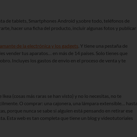
nta de tablets, Smartphones Android y,sobre todo, teléfonos de
arte, hacer una ficha del producto, incluir algunas fotos y publicar
amante de la electrónica y los gadgets
. Y tiene una pestaña de
s vender tus aparatos… en más de 14 países. Solo tienes que
cobro. Incluyes los gastos de envío en el proceso de venta y te
de Ikea (cosas más raras se han visto) y no lo necesitas, no te
ácilmente. O comprar: una cajonera, una lámpara extensible… hast
s, porque nunca se sabe si alguien está pensando en retirar ese
usta. Esta web es tan completa que tiene un blog y videotutoriales