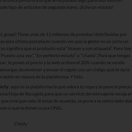
todo tipo de artículos de segunda mano. ¡Echa un vistazo!
 sí, guapi! Tiene ¡más de 11 millones de prendas! distribuidas por
has esta última pestaña es cuando ves que la gente no se corta un
 Eso significa que el producto está “Nuevo y con etiqueta”. Pero hay
“Puesto una vez”, “En perfecto estado” o “Usado”. Para que tengas
 usar: le pones el precio y la web se lleva el 20% cuando se venda.
encargas de envolver y enviar el regalo con un código que te da la
o estén en manos de la plataforma. Y listo.
icfy
: aquí es la plataforma la que valora tu ropa y le pone el precio
s una Hoja de Recogida para que un servicio de mensajería recoja el
que cree que vale. Si estás de acuerdo, se pone a la venta siete día
elvan o que la donen a una ONG.