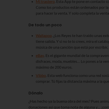
Mi trastero
. Esta App te pone en contacto c
Como los productos están ordenados por la l
para hacer la venta. Y solo completa la venta
De todo un poco
Wallapop
. ¿Los Reyes te han traído unas ext
tiene salida. Y si no te lo crees, mira el cat
música de una canción que está por escribir,
eBay
. Es el gigante mundial de la compraven
disfraces, moda, muebles… Lo pones a la ve
máximo de 200 euros.
Vibbo
. Esta web funciona como una red soci
comprar. Tú fijas la distancia máxima a la qu
Dónalo
¿Has hecho ya la buena obra del mes? Pues aním
donaciones así que toma nota de alguna y… ¡co