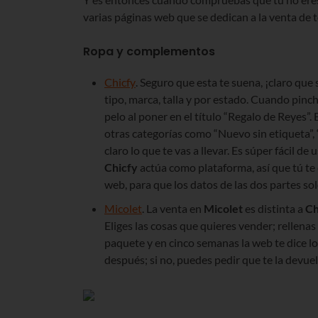
varias páginas web que se dedican a la venta de 
Ropa y complementos
Chicfy
. Seguro que esta te suena, ¡claro que
tipo, marca, talla y por estado. Cuando pinc
pelo al poner en el título “Regalo de Reyes”.
otras categorías como “Nuevo sin etiqueta”, 
claro lo que te vas a llevar. Es súper fácil de
Chicfy
actúa como plataforma, así que tú te 
web, para que los datos de las dos partes sol
Micolet
. La venta en
Micolet
es distinta a
Ch
Eliges las cosas que quieres vender; rellena
paquete y en cinco semanas la web te dice lo 
después; si no, puedes pedir que te la devu