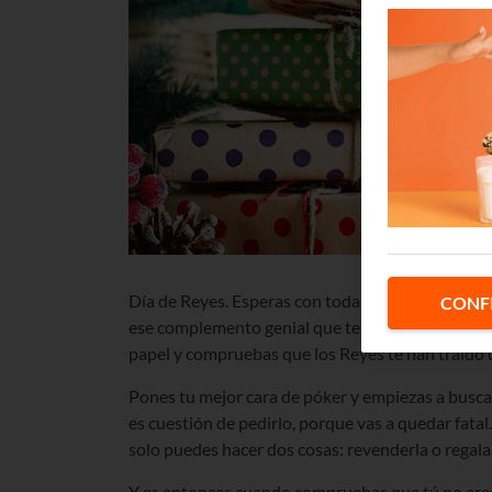
Día de Reyes. Esperas con toda la ilusión del m
CONF
ese complemento genial que te has encargado de
papel y compruebas que los Reyes te han traído u
Pones tu mejor cara de póker y empiezas a busca
es cuestión de pedirlo, porque vas a quedar fatal
solo puedes hacer dos cosas: revenderla o regalar
Y es entonces cuando compruebas que tú no eres 