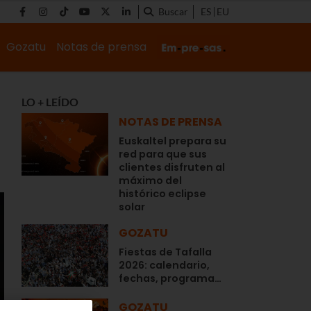
Buscar
ES
EU
Gozatu
Notas de prensa
LO + LEÍDO
NOTAS DE PRENSA
Euskaltel prepara su
red para que sus
clientes disfruten al
máximo del
histórico eclipse
solar
GOZATU
Fiestas de Tafalla
2026: calendario,
fechas, programa…
GOZATU