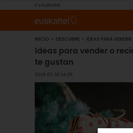
Ir a Euskaltel
INICIO
DESCUBRE
IDEAS PARA VENDER
Ideas para vender o reci
te gustan
2018-01-10 16:29