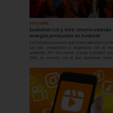
DESCUBRE
Euskaltel LUZ y GAS: ahorra usando
energía producida en Euskadi
En Euskaltel pensamos que el mercado eléctrico d
ser más competitivo y respetuoso con el me
ambiente. Por ello hemos creado Euskaltel LU
GAS, un servicio con el que ajustamos nuest
tarifas y productos a las necesidades actuales 
mercado pero sin renunciar a la sostenibilidad. Y 
descuento para los que ya son clientes de Euskaltel