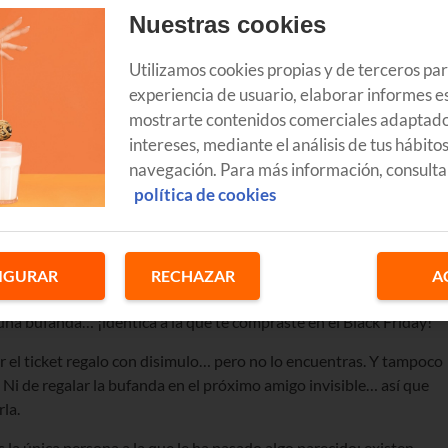
Nuestras cookies
Utilizamos cookies propias y de terceros pa
experiencia de usuario, elaborar informes es
mostrarte contenidos comerciales adaptado
intereses, mediante el análisis de tus hábito
navegación. Para más información, consulta
política de cookies
undo ese
gadget tecnológico
con el que llevas semanas soñando. O
IGURAR
RECHAZAR
A
 mencionar mil veces durante estos días… pero no. Arrancas el
na bufanda… ¡idéntica a la que te compraste en el Black Friday!
r el ticket regalo con disimulo… pero no lo encuentras. Y tampoco
. Ni de regalar la bufanda en el próximo amigo invisible… así que
la.
la única persona a la que le ha pasado algo parecido: existen