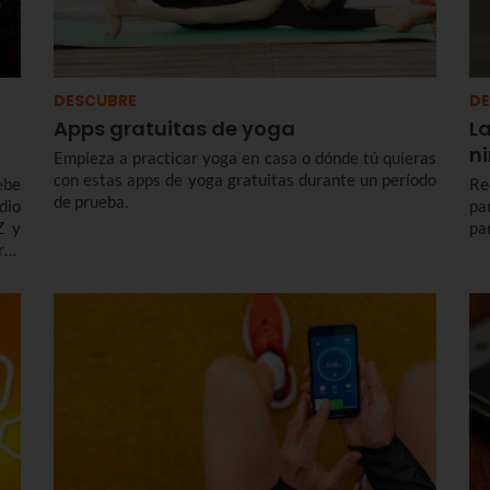
DESCUBRE
DE
Apps gratuitas de yoga
L
n
Empieza a practicar yoga en casa o dónde tú quieras
con estas apps de yoga gratuitas durante un período
ebe
Re
de prueba.
dio
pa
Z y
par
ras
del
hay
.