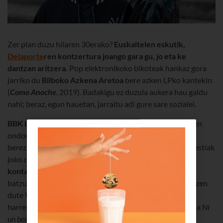
Zer plan duzu hilaren 30erako?
Euskaltelen eskutik,
Delaporte
ren kontzertura joango gara gu,
jo eta ke
dantzan aritzera.
Pop elektronikoko bikoteak hankaz gora
jarriko du
Bilboko Azkena Aretoa
bere azken LPko kantekin
(
Como Anoche
, 2019). Badakigu ez duzula aukera hau galdu
nahi; beraz, egun hauetan, jarraitu adi gure sare sozialei.
BBK Live
eta
Mad Cool
jaialdietan izandako arrakastaren
ondoren, berriz ere Bilbora dator Delaporte, bere estilo
berezia eskaintzeko.
Como Anoche
beren azken LPko abestiak
joko ditu taldeak;
edozein larunbat-gauri buruzko
kontakizuna da, 8 abestiren bidez emana
. Neska-mutil
batzuek elkar ezagutu dutenekoarekin hasi (hori kontatzen
dute
Vamos a la cama
eta
Algo baila en mí
abestiek), eta
harremana amaitu artekoa kontatzen du (
Azul marino
eta
Ni
un beso
abestien bidez)
.
Apartekoa da!