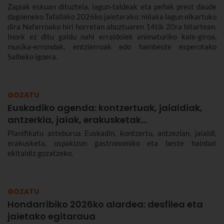
Zapiak eskuan dituztela, lagun-taldeak eta peñak prest daude
dagoeneko Tafallako 2026ko jaietarako: milaka lagun elkartuko
dira Nafarroako hiri horretan abuztuaren 14tik 20ra bitartean.
Inork ez ditu galdu nahi erraldoiek animaturiko kale-giroa,
musika-errondak, entzierroak edo hainbeste esperotako
Salbeko igoera.
GOZATU
Euskadiko agenda: kontzertuak, jaialdiak,
antzerkia, jaiak, erakusketak…
Planifikatu asteburua Euskadin, kontzertu, antzezlan, jaialdi,
erakusketa, ospakizun gastronomiko eta beste hainbat
ekitaldiz gozatzeko.
GOZATU
Hondarribiko 2026ko alardea: desfilea eta
jaietako egitaraua