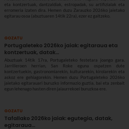
eta kontzertuak, dantzaldiak, estropadak, su artifizialak eta
erromeria izaten dira. Hemen duzu Zarauzko 2026ko jaietako
egitarau osoa (abuztuaren 14tik 22ra), ezer ez galtzeko.
GOZATU
Portugaleteko 2026ko jaiak: egitaraua eta
kontzertuak, datak...
Abuztuak 14tik 17ra, Portugaleteko festetara joango gara.
Jarrilleroen herrian, San Roke eguna ospatzen dute
kontzertuekin, gastronomiarekin, kulturarekin, kirolarekin eta
askoz ere gehiagorekin. Hemen duzu Portugaleteko 2026ko
jaietako egitarauari buruzko informazio guztia, bai eta zenbait
egun lehenago hasten diren jaiaurrekoei buruzkoa ere.
GOZATU
Tafallako 2026ko jaiak: egutegia, datak,
egitaraua...