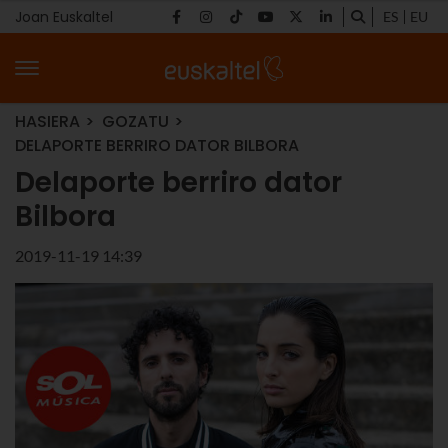
Joan Euskaltel
ES
EU
HASIERA
GOZATU
DELAPORTE BERRIRO DATOR BILBORA
Delaporte berriro dator
Bilbora
2019-11-19 14:39