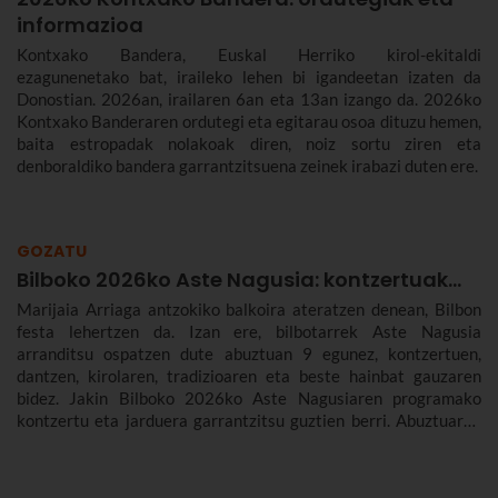
informazioa
Kontxako Bandera, Euskal Herriko kirol-ekitaldi
ezagunenetako bat, iraileko lehen bi igandeetan izaten da
Donostian. 2026an, irailaren 6an eta 13an izango da. 2026ko
Kontxako Banderaren ordutegi eta egitarau osoa dituzu hemen,
baita estropadak nolakoak diren, noiz sortu ziren eta
denboraldiko bandera garrantzitsuena zeinek irabazi duten ere.
GOZATU
Bilboko 2026ko Aste Nagusia: kontzertuak...
Marijaia Arriaga antzokiko balkoira ateratzen denean, Bilbon
festa lehertzen da. Izan ere, bilbotarrek Aste Nagusia
arranditsu ospatzen dute abuztuan 9 egunez, kontzertuen,
dantzen, kirolaren, tradizioaren eta beste hainbat gauzaren
bidez. Jakin Bilboko 2026ko Aste Nagusiaren programako
kontzertu eta jarduera garrantzitsu guztien berri. Abuztuaren
22tik 30era izango da.