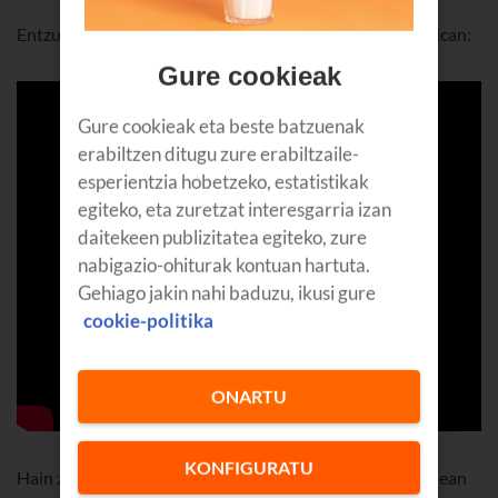
Entzun “Azul marino”, A Solaseko bakarkakoan, Sol Músican:
Gure cookieak
Gure cookieak eta beste batzuenak
erabiltzen ditugu zure erabiltzaile-
esperientzia hobetzeko, estatistikak
egiteko, eta zuretzat interesgarria izan
daitekeen publizitatea egiteko, zure
nabigazio-ohiturak kontuan hartuta.
Gehiago jakin nahi baduzu, ikusi gure
cookie-politika
ONARTU
KONFIGURATU
Hain zuzen,
Sol Música
k, Espainiako musika modernoenean