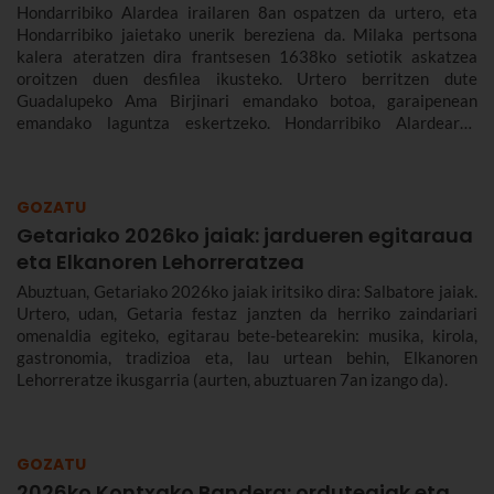
Hondarribiko Alardea irailaren 8an ospatzen da urtero, eta
Hondarribiko jaietako unerik bereziena da. Milaka pertsona
kalera ateratzen dira frantsesen 1638ko setiotik askatzea
oroitzen duen desfilea ikusteko. Urtero berritzen dute
Guadalupeko Ama Birjinari emandako botoa, garaipenean
emandako laguntza eskertzeko. Hondarribiko Alardearen
jatorriari eta desfileari buruz, eta Hondarribiko jaien 2026ko
egitarauari buruz gehiago kontatuko dizugu. Gogoan hartu,
jaiak irailaren 4tik 10era dira eta.
GOZATU
Getariako 2026ko jaiak: jardueren egitaraua
eta Elkanoren Lehorreratzea
Abuztuan, Getariako 2026ko jaiak iritsiko dira: Salbatore jaiak.
Urtero, udan, Getaria festaz janzten da herriko zaindariari
omenaldia egiteko, egitarau bete-betearekin: musika, kirola,
gastronomia, tradizioa eta, lau urtean behin, Elkanoren
Lehorreratze ikusgarria (aurten, abuztuaren 7an izango da).
GOZATU
2026ko Kontxako Bandera: ordutegiak eta