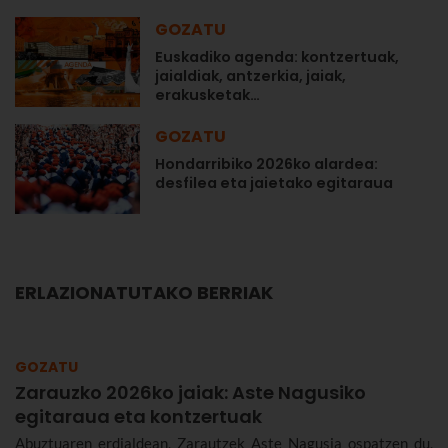
GOZATU
Euskadiko agenda: kontzertuak,
jaialdiak, antzerkia, jaiak,
erakusketak…
GOZATU
Hondarribiko 2026ko alardea:
desfilea eta jaietako egitaraua
ERLAZIONATUTAKO BERRIAK
GOZATU
Zarauzko 2026ko jaiak: Aste Nagusiko
egitaraua eta kontzertuak
Abuztuaren erdialdean, Zarautzek Aste Nagusia ospatzen du,