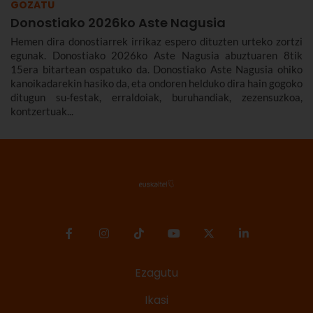
GOZATU
Donostiako 2026ko Aste Nagusia
Hemen dira donostiarrek irrikaz espero dituzten urteko zortzi
egunak. Donostiako 2026ko Aste Nagusia abuztuaren 8tik
15era bitartean ospatuko da. Donostiako Aste Nagusia ohiko
kanoikadarekin hasiko da, eta ondoren helduko dira hain gogoko
ditugun su-festak, erraldoiak, buruhandiak, zezensuzkoa,
kontzertuak...
Ezagutu
Ikasi