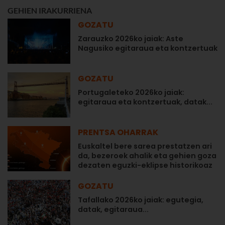
GEHIEN IRAKURRIENA
GOZATU
Zarauzko 2026ko jaiak: Aste
Nagusiko egitaraua eta kontzertuak
GOZATU
Portugaleteko 2026ko jaiak:
egitaraua eta kontzertuak, datak...
PRENTSA OHARRAK
Euskaltel bere sarea prestatzen ari
da, bezeroek ahalik eta gehien goza
dezaten eguzki-eklipse historikoaz
GOZATU
Tafallako 2026ko jaiak: egutegia,
datak, egitaraua...