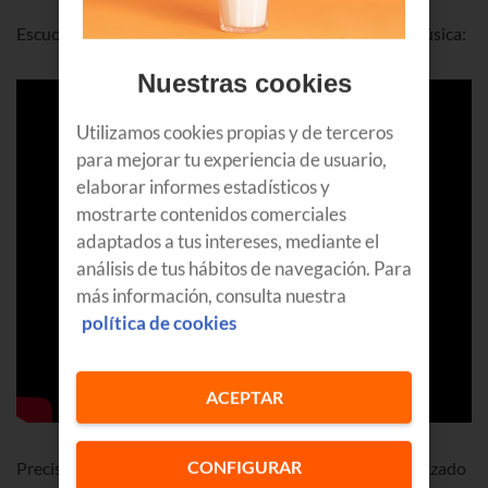
Escucha "Azul marino" en el directo de A Solas en Sol Música:
Nuestras cookies
Utilizamos cookies propias y de terceros
para mejorar tu experiencia de usuario,
elaborar informes estadísticos y
mostrarte contenidos comerciales
adaptados a tus intereses, mediante el
análisis de tus hábitos de navegación. Para
más información, consulta nuestra
política de cookies
ACEPTAR
CONFIGURAR
Precisamente
Sol Música
, el canal de televisión especializado