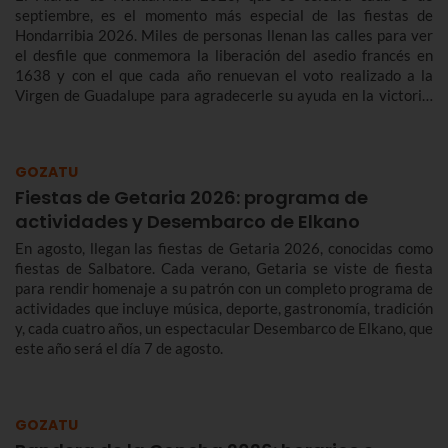
septiembre, es el momento más especial de las fiestas de
Hondarribia 2026. Miles de personas llenan las calles para ver
el desfile que conmemora la liberación del asedio francés en
1638 y con el que cada año renuevan el voto realizado a la
Virgen de Guadalupe para agradecerle su ayuda en la victoria.
Te contamos más sobre el origen y el desfile del Alarde de
Hondarribia 2026 y el programa de fiestas de Hondarribia
2026. Toma nota porque las fiestas son del 4 al 10 de
GOZATU
septiembre.
Fiestas de Getaria 2026: programa de
actividades y Desembarco de Elkano
En agosto, llegan las fiestas de Getaria 2026, conocidas como
fiestas de Salbatore. Cada verano, Getaria se viste de fiesta
para rendir homenaje a su patrón con un completo programa de
actividades que incluye música, deporte, gastronomía, tradición
y, cada cuatro años, un espectacular Desembarco de Elkano, que
este año será el día 7 de agosto.
GOZATU