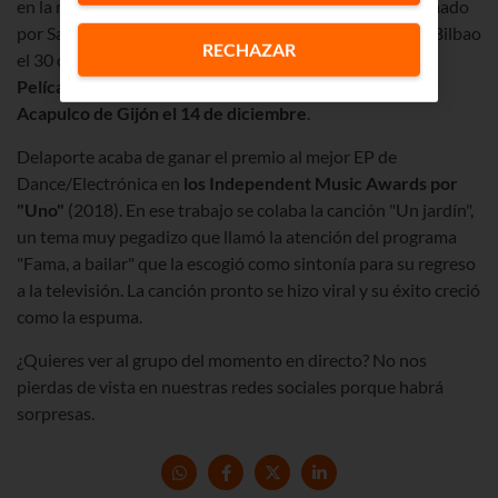
en la música española más actual, nos trae al grupo formado
por Sandra Delaporte y Sergio Salvi a la Sala Azkena de Bilbao
RECHAZAR
el 30 de noviembre. Luego podremos verlos en la
Sala
Pelícano de A Coruña el 13 de diciembre
y en la
Sala
Acapulco de Gijón el 14 de diciembre
.
Delaporte acaba de ganar el premio al mejor EP de
Dance/Electrónica en
los Independent Music Awards por
"Uno"
(2018). En ese trabajo se colaba la canción "Un jardín",
un tema muy pegadizo que llamó la atención del programa
"Fama, a bailar" que la escogió como sintonía para su regreso
a la televisión. La canción pronto se hizo viral y su éxito creció
como la espuma.
¿Quieres ver al grupo del momento en directo? No nos
pierdas de vista en nuestras redes sociales porque habrá
sorpresas.