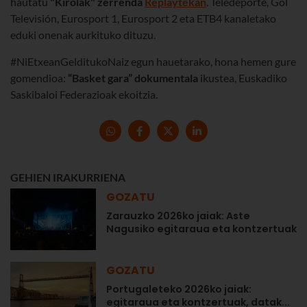
hautatu
"Kirolak" zerrenda
Replaytekan
. Teledeporte, Gol
Televisión, Eurosport 1, Eurosport 2 eta ETB4 kanaletako
eduki onenak aurkituko dituzu.
#NiEtxeanGelditukoNaiz egun hauetarako, hona hemen gure
gomendioa:
“Basket gara” dokumentala
ikustea, Euskadiko
Saskibaloi Federazioak ekoitzia.
GEHIEN IRAKURRIENA
GOZATU
Zarauzko 2026ko jaiak: Aste
Nagusiko egitaraua eta kontzertuak
GOZATU
Portugaleteko 2026ko jaiak:
egitaraua eta kontzertuak, datak...