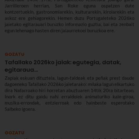
Jarrilleroen herrian, San Roke eguna ospatzen dute
kontzertuekin, gastronomiarekin, kulturarekin, kirolarekin eta
askoz ere gehiagorekin. Hemen duzu Portugaleteko 2026ko
jaietako egitarauari buruzko informazio guztia, bai eta zenbait
egun lehenago hasten diren jaiaurrekoei buruzkoa ere.
GOZATU
Tafallako 2026ko jaiak: egutegia, datak,
egitaraua...
Zapiak eskuan dituztela, lagun-taldeak eta peñak prest daude
dagoeneko Tafallako 2026ko jaietarako: milaka lagun elkartuko
dira Nafarroako hiri horretan abuztuaren 14tik 20ra bitartean.
Inork ez ditu galdu nahi erraldoiek animaturiko kale-giroa,
musika-errondak, entzierroak edo hainbeste esperotako
Salbeko igoera.
GOZATU