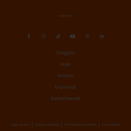
Ezagutu
Ikasi
Gozatu
Enpresak
Euskal izenak
Lege-oharra
Cookien politika
Pribatutasun politika
Kanal etikoa