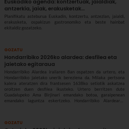
Euskadiko agenda: kontzertuak, jaialdiak,
antzerkia, jaiak, erakusketak…
Planifikatu asteburua Euskadin, kontzertu, antzezlan, jaialdi,
erakusketa, ospakizun gastronomiko eta beste hainbat
ekitaldiz gozatzeko.
GOZATU
Hondarribiko 2026ko alardea: desfilea eta
jaietako egitaraua
Hondarribiko Alardea irailaren 8an ospatzen da urtero, eta
Hondarribiko jaietako unerik bereziena da. Milaka pertsona
kalera ateratzen dira frantsesen 1638ko setiotik askatzea
oroitzen duen desfilea ikusteko. Urtero berritzen dute
Guadalupeko Ama Birjinari emandako botoa, garaipenean
emandako laguntza eskertzeko. Hondarribiko Alardearen
jatorriari eta desfileari buruz, eta Hondarribiko jaien 2026ko
egitarauari buruz gehiago kontatuko dizugu. Gogoan hartu,
jaiak irailaren 4tik 10era dira eta.
GOZATU