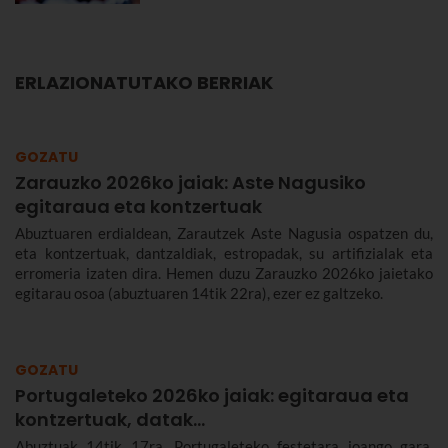
ERLAZIONATUTAKO BERRIAK
GOZATU
Zarauzko 2026ko jaiak: Aste Nagusiko
egitaraua eta kontzertuak
Abuztuaren erdialdean, Zarautzek Aste Nagusia ospatzen du,
eta kontzertuak, dantzaldiak, estropadak, su artifizialak eta
erromeria izaten dira. Hemen duzu Zarauzko 2026ko jaietako
egitarau osoa (abuztuaren 14tik 22ra), ezer ez galtzeko.
GOZATU
Portugaleteko 2026ko jaiak: egitaraua eta
kontzertuak, datak...
Abuztuak 14tik 17ra, Portugaleteko festetara joango gara.