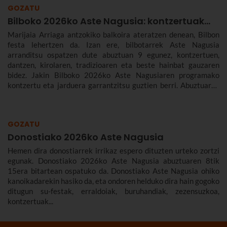
GOZATU
Bilboko 2026ko Aste Nagusia: kontzertuak...
Marijaia Arriaga antzokiko balkoira ateratzen denean, Bilbon
festa lehertzen da. Izan ere, bilbotarrek Aste Nagusia
arranditsu ospatzen dute abuztuan 9 egunez, kontzertuen,
dantzen, kirolaren, tradizioaren eta beste hainbat gauzaren
bidez. Jakin Bilboko 2026ko Aste Nagusiaren programako
kontzertu eta jarduera garrantzitsu guztien berri. Abuztuaren
22tik 30era izango da.
GOZATU
Donostiako 2026ko Aste Nagusia
Hemen dira donostiarrek irrikaz espero dituzten urteko zortzi
egunak. Donostiako 2026ko Aste Nagusia abuztuaren 8tik
15era bitartean ospatuko da. Donostiako Aste Nagusia ohiko
kanoikadarekin hasiko da, eta ondoren helduko dira hain gogoko
ditugun su-festak, erraldoiak, buruhandiak, zezensuzkoa,
kontzertuak...