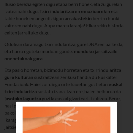
Ilusio berezia egiten digu etapa berri honek, eta zu gurekin
izatea nahi dugu.
Txirrindularitzaren emozioarekin
eta
talde honek emango dizkigun
arrakastekin
berriro hunki
zaitezen nahi dugu. Aupa marea laranja! Elkarrekin historia
egiten jarraituko dugu.
Odolean daramagu txirrindularitza, gure DNAren parte da,
eta harro egoteko moduan gaude:
munduko jarraitzaile
onenetakoak gara
.
Eta pasio horretan, bizimodu horretan eta txirrindularitza
gure kulturan
sustraitzean zerikusi handia du Euskaltel
Fundazioak. Haiei zor diegu urte hauetan guztietan
euskal
txirrindularitza
sustatu izana. Izan ere, haien helburua da
jasotako laguntza
guztia euskal gizarteari itzultzea. Beraz,
hasi pankarta prestatzen eta eztarria berotzen igoera
bakoitzean haiek animatzeko. Eraso epikoak, ihesaldi
ikaragarriak, bihotzekoa emateko moduko esprintak eta
jaitsiera beldurgarriak dituzu zain.