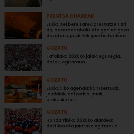
PRENTSA OHARRAK
Euskaltel bere sarea prestatzen ari
da, bezeroek ahalik eta gehien goza
dezaten eguzki-eklipse historikoaz
GOZATU
Tafallako 2026ko jaiak: egutegia,
datak, egitaraua...
GOZATU
Euskadiko agenda: kontzertuak,
jaialdiak, antzerkia, jaiak,
erakusketak…
GOZATU
Hondarribiko 2026ko alardea:
desfilea eta jaietako egitaraua