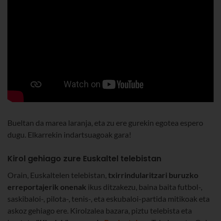
Bueltan da marea laranja, eta zu ere gurekin egotea espero
dugu. Elkarrekin indartsuagoak gara!
Kirol gehiago zure Euskaltel telebistan
Orain, Euskaltelen telebistan,
txirrindularitzari buruzko
erreportajerik onenak
ikus ditzakezu, baina baita futbol-,
saskibaloi-, pilota-, tenis-, eta eskubaloi-partida mitikoak eta
askoz gehiago ere. Kirolzalea bazara, piztu telebista eta