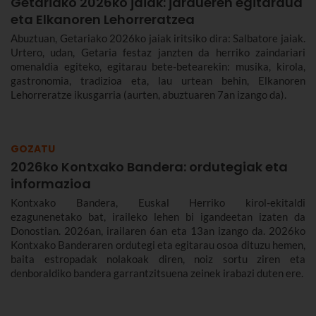
Getariako 2026ko jaiak: jardueren egitaraua
eta Elkanoren Lehorreratzea
Abuztuan, Getariako 2026ko jaiak iritsiko dira: Salbatore jaiak.
Urtero, udan, Getaria festaz janzten da herriko zaindariari
omenaldia egiteko, egitarau bete-betearekin: musika, kirola,
gastronomia, tradizioa eta, lau urtean behin, Elkanoren
Lehorreratze ikusgarria (aurten, abuztuaren 7an izango da).
GOZATU
2026ko Kontxako Bandera: ordutegiak eta
informazioa
Kontxako Bandera, Euskal Herriko kirol-ekitaldi
ezagunenetako bat, iraileko lehen bi igandeetan izaten da
Donostian. 2026an, irailaren 6an eta 13an izango da. 2026ko
Kontxako Banderaren ordutegi eta egitarau osoa dituzu hemen,
baita estropadak nolakoak diren, noiz sortu ziren eta
denboraldiko bandera garrantzitsuena zeinek irabazi duten ere.