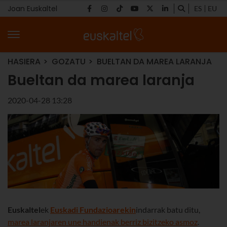
Joan Euskaltel
ES
EU
HASIERA
GOZATU
BUELTAN DA MAREA LARANJA
Bueltan da marea laranja
2020-04-28 13:28
Euskaltel
ek
Euskadi Fundazioarekin
indarrak batu ditu,
marea laranjaren une handienak berriz bizitzeko asmoz
.