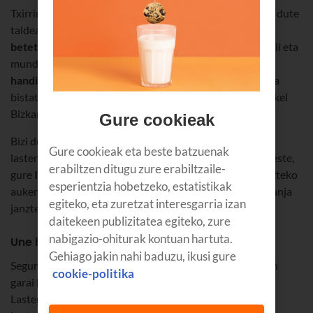
Txirrindulari oso gazteek baina ongi prestatuek osatzen dute
taldea,
Mikel Landa
buru dutela.
Ilusioz eta indarrez
betetako belaunaldia da
, goi-mailako lehiaketetara itzuli eta
munduko txirrindularitza onenean
berriz ere garaipen
handiak lortzeko
borroka egiteko prest dagoena. Ez dira
bistatik galdu behar harrobiko Rubén Fernández eta Mikel
Bizkarra; izugarrizko lana egiten ari dira.
Gure cookieak
Bizi dugun osasun-krisiaren ondorioz, aurreikusitako
Gure cookieak eta beste batzuenak
lasterketa asko atzeratu egin behar izan dira; besteak beste,
erabiltzen ditugu zure erabiltzaile-
gure
Itzulia
, lehen proba erabakigarria eta taldea aurkezteko
esperientzia hobetzeko, estatistikak
aukera. Ea udazkenean lasterketaren batean maillot laranja
egiteko, eta zuretzat interesgarria izan
janzten ikusten ditugun...
daitekeen publizitatea egiteko, zure
nabigazio-ohiturak kontuan hartuta.
Une historikoak
Gehiago jakin nahi baduzu, ikusi gure
Seguru aitak eta biok gogoan dituzuela marea laranjaren
cookie-politika
garai handietako oroitzapenak. Kontatuko dizkiguzu?
Lasterketa bakoitzarekin topera gozatzen genuen garai