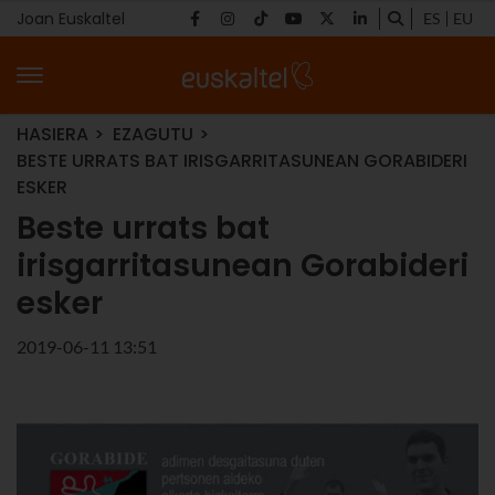
Joan Euskaltel
ES
EU
HASIERA
EZAGUTU
BESTE URRATS BAT IRISGARRITASUNEAN GORABIDERI
ESKER
Beste urrats bat
irisgarritasunean Gorabideri
esker
2019-06-11 13:51