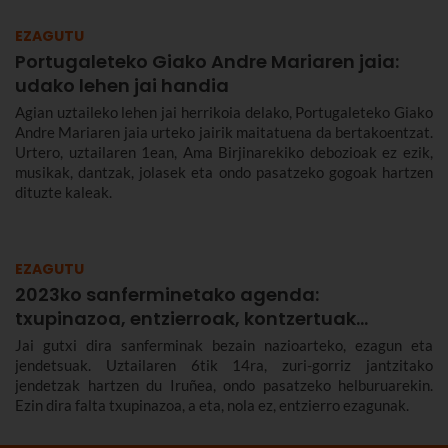
EZAGUTU
Portugaleteko Giako Andre Mariaren jaia:
udako lehen jai handia
Agian uztaileko lehen jai herrikoia delako, Portugaleteko Giako
Andre Mariaren jaia urteko jairik maitatuena da bertakoentzat.
Urtero, uztailaren 1ean, Ama Birjinarekiko debozioak ez ezik,
musikak, dantzak, jolasek eta ondo pasatzeko gogoak hartzen
dituzte kaleak.
EZAGUTU
2023ko sanferminetako agenda:
txupinazoa, entzierroak, kontzertuak…
Jai gutxi dira sanferminak bezain nazioarteko, ezagun eta
jendetsuak. Uztailaren 6tik 14ra, zuri-gorriz jantzitako
jendetzak hartzen du Iruñea, ondo pasatzeko helburuarekin.
Ezin dira falta txupinazoa, a eta, nola ez, entzierro ezagunak.