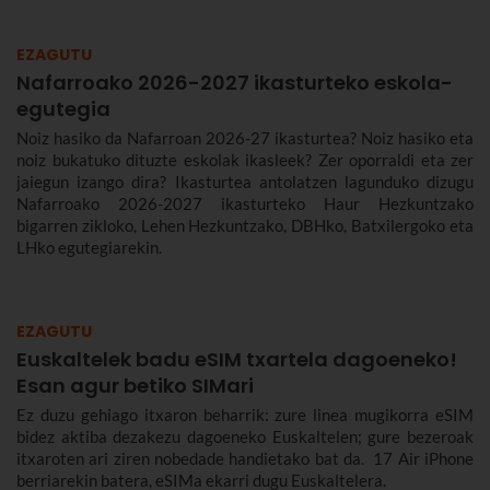
EZAGUTU
Nafarroako 2026-2027 ikasturteko eskola-
egutegia
Noiz hasiko da Nafarroan 2026-27 ikasturtea? Noiz hasiko eta
noiz bukatuko dituzte eskolak ikasleek? Zer oporraldi eta zer
jaiegun izango dira? Ikasturtea antolatzen lagunduko dizugu
Nafarroako 2026-2027 ikasturteko Haur Hezkuntzako
bigarren zikloko, Lehen Hezkuntzako, DBHko, Batxilergoko eta
LHko egutegiarekin.
EZAGUTU
Euskaltelek badu eSIM txartela dagoeneko!
Esan agur betiko SIMari
Ez duzu gehiago itxaron beharrik: zure linea mugikorra eSIM
bidez aktiba dezakezu dagoeneko Euskaltelen; gure bezeroak
itxaroten ari ziren nobedade handietako bat da. 17 Air iPhone
berriarekin batera, eSIMa ekarri dugu Euskaltelera.