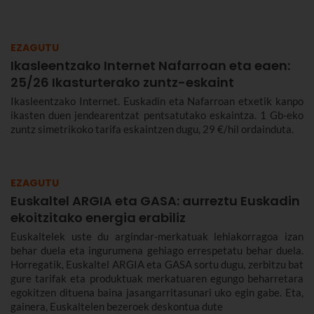
EZAGUTU
Ikasleentzako Internet Nafarroan eta eaen:
25/26 Ikasturterako zuntz-eskaint
Ikasleentzako Internet. Euskadin eta Nafarroan etxetik kanpo
ikasten duen jendearentzat pentsatutako eskaintza. 1 Gb-eko
zuntz simetrikoko tarifa eskaintzen dugu, 29 €/hil ordainduta.
EZAGUTU
Euskaltel ARGIA eta GASA: aurreztu Euskadin
ekoitzitako energia erabiliz
Euskaltelek uste du argindar-merkatuak lehiakorragoa izan
behar duela eta ingurumena gehiago errespetatu behar duela.
Horregatik, Euskaltel ARGIA eta GASA sortu dugu, zerbitzu bat
gure tarifak eta produktuak merkatuaren egungo beharretara
egokitzen dituena baina jasangarritasunari uko egin gabe. Eta,
gainera, Euskaltelen bezeroek deskontua dute