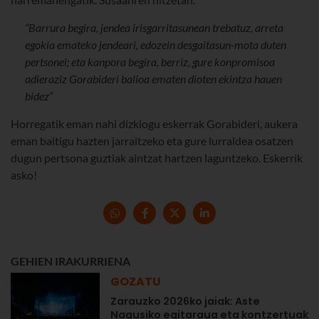
“Barrura begira, jendea irisgarritasunean trebatuz, arreta
egokia emateko jendeari, edozein desgaitasun-mota duten
pertsonei; eta kanpora begira, berriz, gure konpromisoa
adieraziz Gorabideri balioa ematen dioten ekintza hauen
bidez”
Horregatik eman nahi dizkiogu eskerrak Gorabideri, aukera
eman baitigu hazten jarraitzeko eta gure lurraldea osatzen
dugun pertsona guztiak aintzat hartzen laguntzeko. Eskerrik
asko!
GEHIEN IRAKURRIENA
GOZATU
Zarauzko 2026ko jaiak: Aste
Nagusiko egitaraua eta kontzertuak