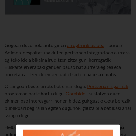
Gogoan duzu nola aritu ginen
errugbi inklusiboa
ri buruz?
Adimen-desgaitasuna duten pertsonen integrazioan aurrera
egiteko ideia bikaina iruditzen zitzaigun; horregatik,
Euskaltelen erabaki genuen pauso bat aurrera egitea eta
horretan aritzen diren zenbait elkarteri babesa ematea.
Oraingoan beste urrats bat eman dugu:
Pertsona irisgarriak
programan parte hartu dugu.
Gorabide
k sustatzen duen
ekimen oso interesgarri honen bidez, guk guztiok, eta bereziki
publikoari begira lan egiten dugunok, gauza pila bat ikasi ahal
izango dugu.
Helburua izugarri gustatuko zaizu:
hobetu egin nahi dugu
adimen-desgaitasuna duten pertsonekiko harremana eta