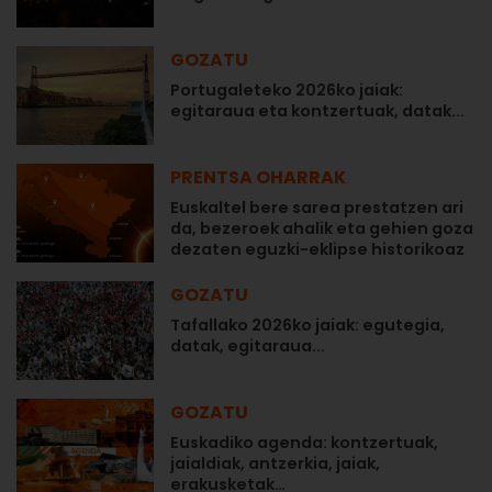
GOZATU
Portugaleteko 2026ko jaiak:
egitaraua eta kontzertuak, datak...
PRENTSA OHARRAK
Euskaltel bere sarea prestatzen ari
da, bezeroek ahalik eta gehien goza
dezaten eguzki-eklipse historikoaz
GOZATU
Tafallako 2026ko jaiak: egutegia,
datak, egitaraua...
GOZATU
Euskadiko agenda: kontzertuak,
jaialdiak, antzerkia, jaiak,
erakusketak…