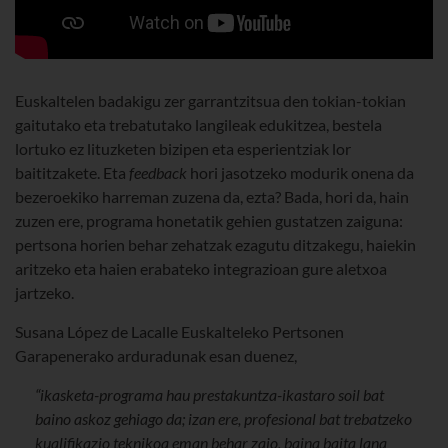
Euskaltelen badakigu zer garrantzitsua den tokian-tokian
gaitutako eta trebatutako langileak edukitzea, bestela
lortuko ez lituzketen bizipen eta esperientziak lor
baititzakete. Eta
feedback
hori jasotzeko modurik onena da
bezeroekiko harreman zuzena da, ezta? Bada, hori da, hain
zuzen ere, programa honetatik gehien gustatzen zaiguna:
pertsona horien behar zehatzak ezagutu ditzakegu, haiekin
aritzeko eta haien erabateko integrazioan gure aletxoa
jartzeko.
Susana López de Lacalle Euskalteleko Pertsonen
Garapenerako arduradunak esan duenez,
“ikasketa-programa hau prestakuntza-ikastaro soil bat
baino askoz gehiago da; izan ere, profesional bat trebatzeko
kualifikazio teknikoa eman behar zaio, baina baita lana