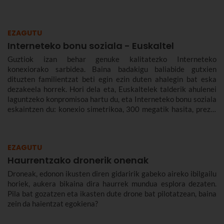
EZAGUTU
Interneteko bonu soziala - Euskaltel
Guztiok izan behar genuke kalitatezko Interneteko
konexiorako sarbidea. Baina badakigu baliabide gutxien
dituzten familientzat beti egin ezin duten ahalegin bat eska
dezakeela horrek. Hori dela eta, Euskaltelek talderik ahulenei
laguntzeko konpromisoa hartu du, eta Interneteko bonu soziala
eskaintzen du: konexio simetrikoa, 300 megatik hasita, prezio
murriztuan eta denbora-eperik gabe.
EZAGUTU
Haurrentzako dronerik onenak
Droneak, edonon ikusten diren gidaririk gabeko aireko ibilgailu
horiek, aukera bikaina dira haurrek mundua esplora dezaten.
Pila bat gozatzen eta ikasten dute drone bat pilotatzean, baina
zein da haientzat egokiena?