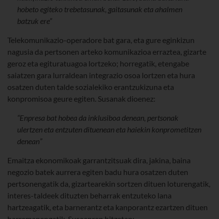
hobeto egiteko trebetasunak, gaitasunak eta ahalmen
batzuk ere”
Telekomunikazio-operadore bat gara, eta gure eginkizun
nagusia da pertsonen arteko komunikazioa erraztea, gizarte
geroz eta egituratuagoa lortzeko; horregatik, etengabe
saiatzen gara lurraldean integrazio osoa lortzen eta hura
osatzen duten talde sozialekiko erantzukizuna eta
konpromisoa geure egiten. Susanak dioenez:
“Enpresa bat hobea da inklusiboa denean, pertsonak
ulertzen eta entzuten dituenean eta haiekin konprometitzen
denean”
Emaitza ekonomikoak garrantzitsuak dira, jakina, baina
negozio batek aurrera egiten badu hura osatzen duten
pertsonengatik da, gizartearekin sortzen dituen loturengatik,
interes-taldeek dituzten beharrak entzuteko lana
hartzeagatik, eta barnerantz eta kanporantz ezartzen dituen
harremanengatik. Susaanren hitzetan: