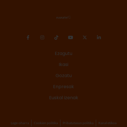
Ezagutu
Ikasi
Gozatu
Enpresak
Euskal izenak
Lege-oharra
Cookien politika
Pribatutasun politika
Kanal etikoa