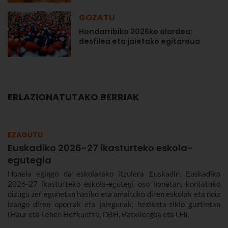
GOZATU
Hondarribiko 2026ko alardea:
desfilea eta jaietako egitaraua
ERLAZIONATUTAKO BERRIAK
EZAGUTU
Euskadiko 2026-27 ikasturteko eskola-
egutegia
Honela egingo da eskolarako itzulera Euskadin. Euskadiko
2026-27 ikasturteko eskola-egutegi oso honetan, kontatuko
dizugu zer egunetan hasiko eta amaituko diren eskolak eta noiz
izango diren oporrak eta jaiegunak, heziketa-ziklo guztietan
(Haur eta Lehen Hezkuntza, DBH, Batxilergoa eta LH).