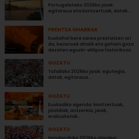
Portugaleteko 2026ko jaiak:
egitaraua eta kontzertuak, datak...
PRENTSA OHARRAK
Euskaltel bere sarea prestatzen ari
da, bezeroek ahalik eta gehien goza
dezaten eguzki-eklipse historikoaz
GOZATU
Tafallako 2026ko jaiak: egutegia,
datak, egitaraua...
GOZATU
Euskadiko agenda: kontzertuak,
jaialdiak, antzerkia, jaiak,
erakusketak…
GOZATU
Hondarribiko 2026ko alardea: