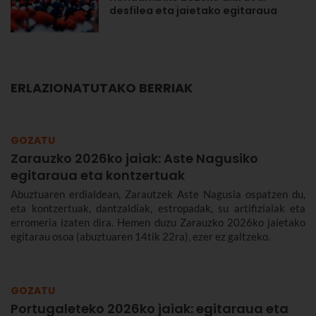
desfilea eta jaietako egitaraua
ERLAZIONATUTAKO BERRIAK
GOZATU
Zarauzko 2026ko jaiak: Aste Nagusiko
egitaraua eta kontzertuak
Abuztuaren erdialdean, Zarautzek Aste Nagusia ospatzen du,
eta kontzertuak, dantzaldiak, estropadak, su artifizialak eta
erromeria izaten dira. Hemen duzu Zarauzko 2026ko jaietako
egitarau osoa (abuztuaren 14tik 22ra), ezer ez galtzeko.
GOZATU
Portugaleteko 2026ko jaiak: egitaraua eta