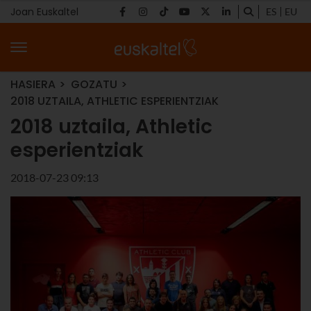
Joan Euskaltel
ES
EU
HASIERA
GOZATU
2018 UZTAILA, ATHLETIC ESPERIENTZIAK
2018 uztaila, Athletic
esperientziak
2018-07-23 09:13