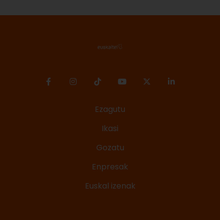
Ezagutu
Ikasi
Gozatu
Enpresak
Euskal izenak