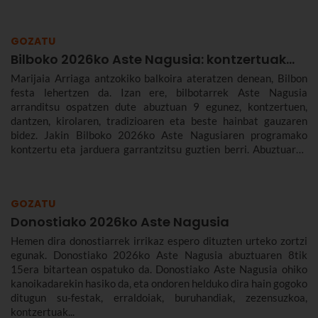
GOZATU
Bilboko 2026ko Aste Nagusia: kontzertuak...
Marijaia Arriaga antzokiko balkoira ateratzen denean, Bilbon
festa lehertzen da. Izan ere, bilbotarrek Aste Nagusia
arranditsu ospatzen dute abuztuan 9 egunez, kontzertuen,
dantzen, kirolaren, tradizioaren eta beste hainbat gauzaren
bidez. Jakin Bilboko 2026ko Aste Nagusiaren programako
kontzertu eta jarduera garrantzitsu guztien berri. Abuztuaren
22tik 30era izango da.
GOZATU
Donostiako 2026ko Aste Nagusia
Hemen dira donostiarrek irrikaz espero dituzten urteko zortzi
egunak. Donostiako 2026ko Aste Nagusia abuztuaren 8tik
15era bitartean ospatuko da. Donostiako Aste Nagusia ohiko
kanoikadarekin hasiko da, eta ondoren helduko dira hain gogoko
ditugun su-festak, erraldoiak, buruhandiak, zezensuzkoa,
kontzertuak...