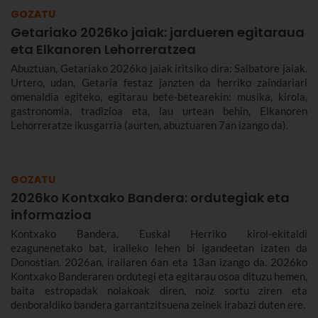
jaiak irailaren 4tik 10era dira eta.
GOZATU
Getariako 2026ko jaiak: jardueren egitaraua
eta Elkanoren Lehorreratzea
Abuztuan, Getariako 2026ko jaiak iritsiko dira: Salbatore jaiak.
Urtero, udan, Getaria festaz janzten da herriko zaindariari
omenaldia egiteko, egitarau bete-betearekin: musika, kirola,
gastronomia, tradizioa eta, lau urtean behin, Elkanoren
Lehorreratze ikusgarria (aurten, abuztuaren 7an izango da).
GOZATU
2026ko Kontxako Bandera: ordutegiak eta
informazioa
Kontxako Bandera, Euskal Herriko kirol-ekitaldi
ezagunenetako bat, iraileko lehen bi igandeetan izaten da
Donostian. 2026an, irailaren 6an eta 13an izango da. 2026ko
Kontxako Banderaren ordutegi eta egitarau osoa dituzu hemen,
baita estropadak nolakoak diren, noiz sortu ziren eta
denboraldiko bandera garrantzitsuena zeinek irabazi duten ere.