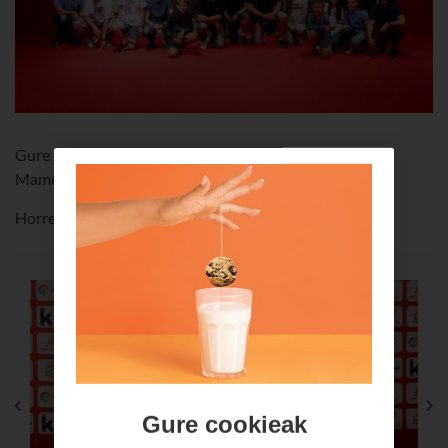
Gure Athletic esperientziaren zozketako irabazleek San
Mames, Ibaigane eta Lezamaz gozatu zuten.
Horrela gozatu zuten egun zuri-gorri onenaz ?
Gure cookieak