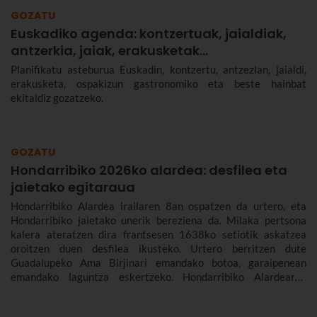
GOZATU
Euskadiko agenda: kontzertuak, jaialdiak,
antzerkia, jaiak, erakusketak…
Planifikatu asteburua Euskadin, kontzertu, antzezlan, jaialdi,
erakusketa, ospakizun gastronomiko eta beste hainbat
ekitaldiz gozatzeko.
GOZATU
Hondarribiko 2026ko alardea: desfilea eta
jaietako egitaraua
Hondarribiko Alardea irailaren 8an ospatzen da urtero, eta
Hondarribiko jaietako unerik bereziena da. Milaka pertsona
kalera ateratzen dira frantsesen 1638ko setiotik askatzea
oroitzen duen desfilea ikusteko. Urtero berritzen dute
Guadalupeko Ama Birjinari emandako botoa, garaipenean
emandako laguntza eskertzeko. Hondarribiko Alardearen
jatorriari eta desfileari buruz, eta Hondarribiko jaien 2026ko
egitarauari buruz gehiago kontatuko dizugu. Gogoan hartu,