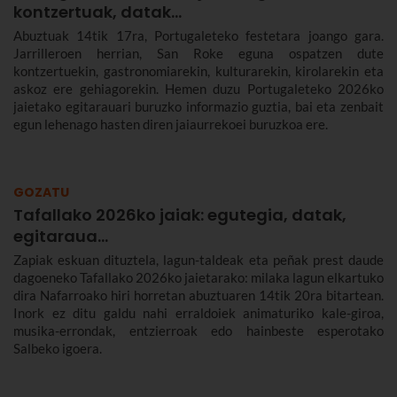
kontzertuak, datak...
Abuztuak 14tik 17ra, Portugaleteko festetara joango gara.
Jarrilleroen herrian, San Roke eguna ospatzen dute
kontzertuekin, gastronomiarekin, kulturarekin, kirolarekin eta
askoz ere gehiagorekin. Hemen duzu Portugaleteko 2026ko
jaietako egitarauari buruzko informazio guztia, bai eta zenbait
egun lehenago hasten diren jaiaurrekoei buruzkoa ere.
GOZATU
Tafallako 2026ko jaiak: egutegia, datak,
egitaraua...
Zapiak eskuan dituztela, lagun-taldeak eta peñak prest daude
dagoeneko Tafallako 2026ko jaietarako: milaka lagun elkartuko
dira Nafarroako hiri horretan abuztuaren 14tik 20ra bitartean.
Inork ez ditu galdu nahi erraldoiek animaturiko kale-giroa,
musika-errondak, entzierroak edo hainbeste esperotako
Salbeko igoera.