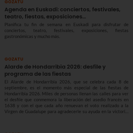
GOZATU
Agenda en Euskadi: conciertos, festivales,
teatro, fiestas, exposiciones…
Planifica tu fin de semana en Euskadi para disfrutar de
conciertos, teatro, festivales, exposiciones, fiestas
gastronómicas y mucho más.
GOZATU
Alarde de Hondarribia 2026: desfile y
programa de las fiestas
El Alarde de Hondarribia 2026, que se celebra cada 8 de
septiembre, es el momento más especial de las fiestas de
Hondarribia 2026. Miles de personas llenan las calles para ver
el desfile que conmemora la liberación del asedio francés en
1638 y con el que cada año renuevan el voto realizado a la
Virgen de Guadalupe para agradecerle su ayuda en la victoria.
Te contamos más sobre el origen y el desfile del Alarde de
Hondarribia 2026 y el programa de fiestas de Hondarribia
2026. Toma nota porque las fiestas son del 4 al 10 de