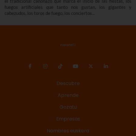
el tradicional cañonazo que marca el inicio de las fiestas, los
fuegos artificiales que tanto nos gustan, los gigantes y
cabezudos, los toros de fuego, los conciertos...
Descubre
Aprende
Gozatu
Empresas
Nombres euskera