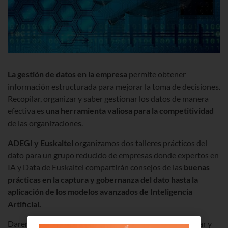
La gestión de datos en la empresa
permite obtener
información estructurada para mejorar la toma de decisiones.
Recopilar, organizar y saber gestionar los datos de manera
efectiva es
una herramienta valiosa para la competitividad
de las organizaciones.
ADEGI y Euskaltel
organizamos dos talleres prácticos del
dato para un grupo reducido de empresas donde expertos en
IA y Data de Euskaltel compartirán consejos de las
buenas
prácticas en la captura y gobernanza del dato hasta la
aplicación de los modelos avanzados de Inteligencia
Artificial.
Daremos respuestas a preguntas que ayudarán a mejorar y