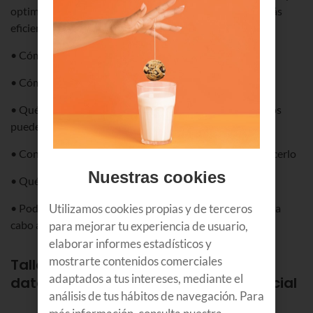
optimizar los procesos de tu empresa de una manera más
eficiente:
• Cómo organizar los datos para poder usarlos
• Cómo aplicar la IA
• Qué proyectos puedo poner en marcha y a qué equipos
pueden beneficiar
• Conocerás cuales son los recursos necesarios para hacerlo
Nuestras cookies
• Qué perfil de profesionales necesitas contratar
Utilizamos cookies propias y de terceros
• Podrás descubrir como otras empresas lo han llevado a
cabo a través de casos reales
para mejorar tu experiencia de usuario,
elaborar informes estadísticos y
mostrarte contenidos comerciales
Taller 1º: Cómo obtener valor de los
adaptados a tus intereses, mediante el
datos aplicando la Inteligencia Artificial
análisis de tus hábitos de navegación. Para