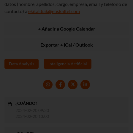
datos (nombre, apellidos, cargo, empresa, email y teléfono de
contacto) a
ekitaldiak@euskaltel.com
+ Añadir a Google Calendar
Exportar + iCal / Outlook
Data Analysis
Inteligencia Artificial
¿CUÁNDO?
2024-02-20 09:30
2024-02-20 13:00