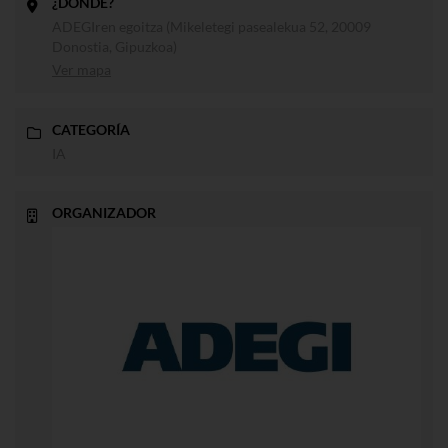
¿DÓNDE?
ADEGIren egoitza (Mikeletegi pasealekua 52, 20009
Donostia, Gipuzkoa)
Ver mapa
CATEGORÍA
IA
ORGANIZADOR