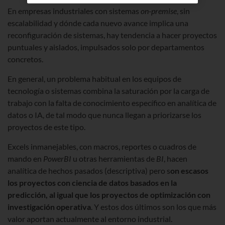
En empresas industriales con sistemas
on-premise
, sin
escalabilidad y dónde cada nuevo avance implica una
reconfiguración de sistemas, hay tendencia a hacer proyectos
puntuales y aislados, impulsados solo por departamentos
concretos.
En general, un problema habitual en los equipos de
tecnología o sistemas combina la saturación por la carga de
trabajo con la falta de conocimiento específico en analítica de
datos o IA, de tal modo que nunca llegan a priorizarse los
proyectos de este tipo.
Excels inmanejables, con macros, reportes o cuadros de
mando en
PowerBI
u otras herramientas de
BI
, hacen
analítica de hechos pasados (descriptiva) pero s
on escasos
los proyectos con ciencia de datos basados en la
predicción, al igual que los proyectos de optimización con
investigación operativa
. Y estos dos últimos son los que más
valor aportan actualmente al entorno industrial.