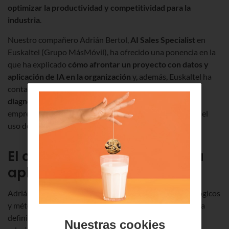
optimizar la productividad y competitividad para la
industria
.
Nuestro compañero Adrián Bertol,
AI Sales Specialist
en
Euskaltel (Grupo MásMóvil), ha ofrecido una ponencia en la
que ha explicado
cómo afrontar un proyecto con datos y
aplicación de IA en la organización
y, además, Euskaltel ha
contado con un
stand
en el que hemos realizado
diagnósticos gratuitos y personalizados
a todas las
empresas que querían conocer el estado de madurez en el
uso de sus datos.
El contexto industrial para la
aplicación de la IA
Adrián ha repasado en su intervención sistemas tecnológicos
y métodos de trabajo habituales en la industria, de cara a
definir el contexto y las necesidades de las empresas en
Nuestras cookies