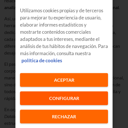
relación con un potencial uso de la IA que contribuya a
analizar la producción y mejorar la eficiencia operacional
.
Utilizamos cookies propias y de terceros
para mejorar tu experiencia de usuario,
Así, un ecosistema habitual es SAP, con sus propias
elaborar informes estadísticos y
herramientas interconectadas. Pero no siempre hay una
mostrarte contenidos comerciales
dedicación por parte de la empresa y, como consecuencia,
adaptados a tus intereses, mediante el
cada departamento termina trabajando con unos datos
diferentes y se producen silos de información que provocan
análisis de tus hábitos de navegación. Para
desajustes y trabajo por duplicado.
más información, consulta nuestra
política de cookies
El paso necesario sería configurar un
Data Warehouse
corporativo con toda la información consolidada, de tal
manera que no dependa de herramientas de tipo operacional,
ACEPTAR
sino de un sistema que pone la información a disposición de
todos/as los/as interesados/as de una manera más sencilla y
rápida, adaptada a las necesidades específicas.
CONFIGURAR
En organizaciones más grandes, la recomendación es un
Datalake
, pues tienen datos de más tipos como no
RECHAZAR
estructurados.