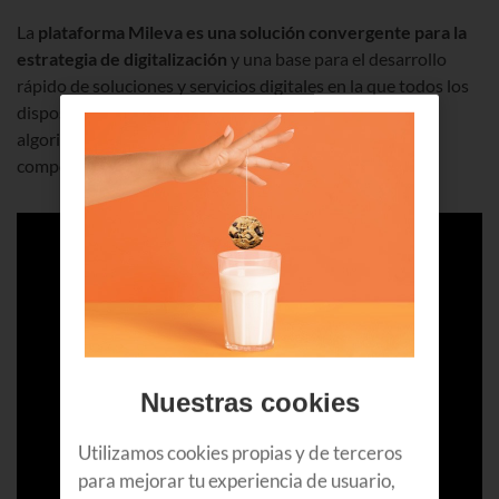
La
plataforma Mileva
es una solución convergente para la
estrategia de digitalización
y una base para el desarrollo
rápido de soluciones y servicios digitales en la que todos los
dispositivos pueden ser considerados un sensor, con
algoritmos capaces de obtener patrones, predecir
comportamientos futuros o de aprender con ejemplos.
Nuestras cookies
Utilizamos cookies propias y de terceros
para mejorar tu experiencia de usuario,