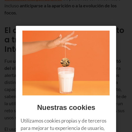
incluso
anticiparse a la aparición o a la evolución de los
focos
.
El origen de la pandemia, visto
a través de soluciones de
Inteligencia Artificial
Fue
una
empresa de IA canadiense
la que primero alertó
del virus
, 9 días antes de que la OMS publicara su primera
alerta; lo hizo basándose en unos 100 conjuntos de datos
distintos provenientes de todo tipo de fuentes y con una
capacidad que ningún humano podría igualar. Por lo tanto,
sabemos que desde un primer momento se fue consciente de
la utilidad de las soluciones de inteligencia artificial ante un
Nuestras cookies
reto sanitario de grandes dimensiones y desde entonces sus
usos no han dejado de incrementarse y mejorarse.
Utilizamos cookies propias y de terceros
para mejorar tu experiencia de usuario,
El uso de aplicaciones informáticas y estadísticas en la