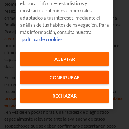
elaborar informes estadísticos y
biomedicina y en la investigación es algo que se viene
mostrarte contenidos comerciales
realizando hace tiempo, y en esta misma línea podemos
adaptados a tus intereses, mediante el
enmarcar ahora el uso de la Inteligencia Artificial, con una
análisis de tus hábitos de navegación. Para
finalidad similar pero aportando resultando más completos.
Por ejemplo, hay
más información, consulta nuestra
algoritmos de predicción de plegado de proteínas
que
política de cookies
proporcionan a los científicos
información adicional sobre
cómo se propagan los viru
s en los que la IA tiene gran
ACEPTAR
capacidad y ya está demostrando además su valor para
desarrollar curas o vacunas eficaces.
CONFIGURAR
En muchos hospitales, especialmente en China, se han
entrenado modelos para detectar enfermedades
respiratorias, como el coronavirus. Estos sistemas pueden
RECHAZAR
procesar cientos de escaneos y obtener resultados fiables
en pocos segundos
, en vez de en pocas horas, una rapidez de diagnóstico
especialmente relevante ante la avalancha de casos
sospechosos que se deben confirmar o descartar en poco