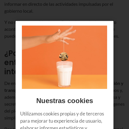
informar en directo de las actividades impulsadas por el
gobierno local.
Y no sólo para emitir plenos. Cualquier rueda de prensa o
acontecimiento que se produzca en el salón de plenos se
puede emitir sin necesidad de complicadas planificaciones.
¿Por qué interesa a las
entidades locales el vídeo
inteligente?
De entrada,
dota a las administraciones de mayor difusión y
transparencia
de sus actuaciones de cara a los ciudadanos y,
además,
simplifica el trabajo
del departamento de prensa y
Nuestras cookies
secretaría, donde disponen de forma automática de imágenes
del pleno para compartir con medios de comunicación o
Utilizamos cookies propias y de terceros
simplificar las redacciones de las actas.
para mejorar tu experiencia de usuario,
elaborar informes estadísticos y
Por otro lado, aporta una interfaz que permite crear un canal