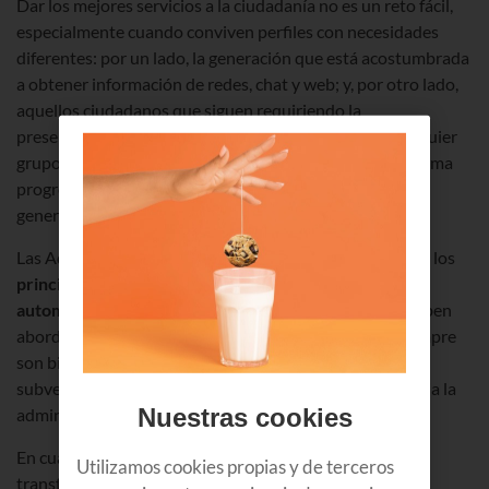
Dar los mejores servicios a la ciudadanía no es un reto fácil,
especialmente cuando conviven perfiles con necesidades
diferentes: por un lado, la generación que está acostumbrada
a obtener información de redes, chat y web; y, por otro lado,
aquellos ciudadanos que siguen requiriendo la
presencialidad. Al final, el reto radica en atender a cualquier
grupo de personas a la vez que se van habilitando de forma
progresiva mecanismos para interactuar con las
generaciones futuras.
Las Administraciones Públicas son, según datos de IDC, los
principales impulsores de iniciativas y proyectos de
automatización de procesos
, aunque muchas veces deben
abordarlos con presupuestos ajustados, por lo que siempre
son bienvenidas las diferentes líneas de ayudas y
subvenciones que existen para ayudar en el camino hacia la
Nuestras cookies
administración digital.
En cualquier caso, para alcanzar este objetivo de
Utilizamos cookies propias y de terceros
transformación digital y modernización, se necesitan