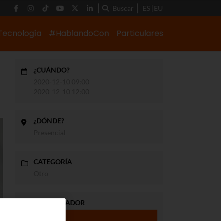
Buscar
ES
EU
Tecnología
#HablandoCon
Particulares
¿CUÁNDO?
N
2020-12-10 09:00
2020-12-10 12:00
¿DÓNDE?
Presencial
CATEGORÍA
Otro
ORGANIZADOR