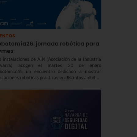
VENTOS
obotomía26: jornada robótica para
ymes
s instalaciones de AIN (Asociación de la Industria
varra) acogen el martes 20 de enero
botomía26, un encuentro dedicado a mostrar
licaciones robóticas prácticas en distintos ámbitos,
sde la industria hasta la logística o la defensa
sando por el sector agrícola.