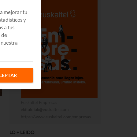
ra mejorar tu
tadísticos y
s a tus
s de
 nuestra
CEPTAR
Euskaltel Empresas
ekitaldiak@euskaltel.com
https://www.euskaltel.com/empresas
LO + LEÍDO