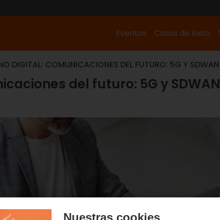
Eventos
Casos de éxito
NO DIGITAL: COMUNICACIONES DEL FUTURO: 5G Y SDWAN
icaciones del futuro: 5G y SDWA
Nuestras cookies