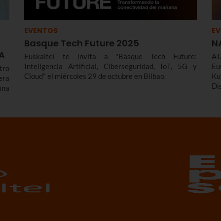
EVENTOS
E
Basque Tech Future 2025
N
IA
Euskaltel te invita a "Basque Tech Future:
A
Inteligencia Artificial, Ciberseguridad, IoT, 5G y
Eu
tro
Cloud" el miércoles 29 de octubre en Bilbao.
Ku
era
Di
una
de