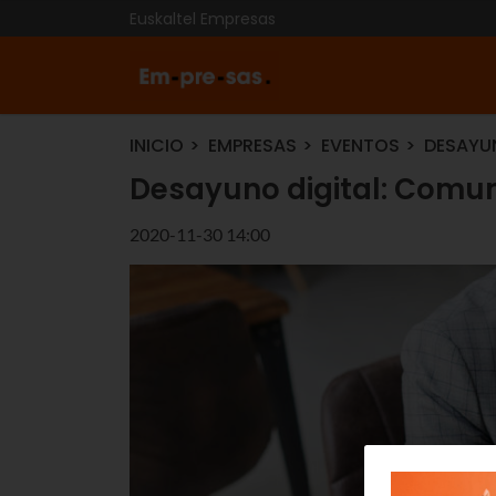
Euskaltel Empresas
INICIO
EMPRESAS
EVENTOS
DESAYU
Desayuno digital: Comun
2020-11-30 14:00