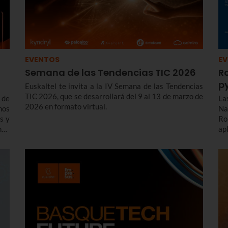
EVENTOS
E
Semana de las Tendencias TIC 2026
R
p
Euskaltel te invita a la IV Semana de las Tendencias
TIC 2026, que se desarrollará del 9 al 13 de marzo de
 de
La
2026 en formato virtual.
mos
Na
os y
Ro
ndo
ap
sas
de
pa