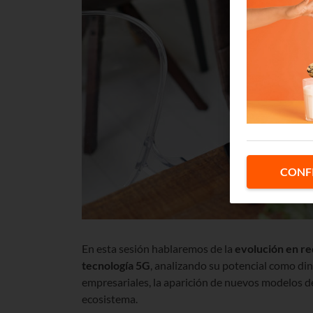
CONF
En esta sesión hablaremos de la
evolución en re
tecnología 5G
, analizando su potencial como d
empresariales, la aparición de nuevos modelos de
ecosistema.