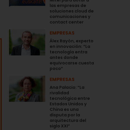
Mitel para dotar a
las empresas de
soluciones cloud de
comunicaciones y
contact center
EMPRESAS
Álex Rayón, experto
en innovación: “La
tecnología entra
antes donde
equivocarse cuesta
poco”
EMPRESAS
Ana Palacio: “La
rivalidad
tecnológica entre
Estados Unidos y
China es una
disputa por la
arquitectura del
siglo XXI”