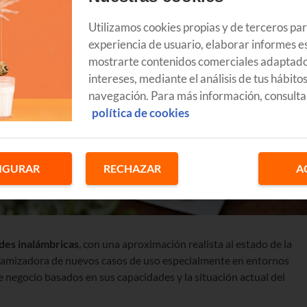
Utilizamos cookies propias y de terceros pa
experiencia de usuario, elaborar informes es
mostrarte contenidos comerciales adaptado
intereses, mediante el análisis de tus hábito
navegación. Para más información, consulta
política de cookies
IGURAR
RECHAZAR
A
des inalámbricas
, con una aproximación realista al estado de la
inamizadora de nuevos casos de uso especialmente en entornos
 negocio basados en sus capacidades y la situación actual del