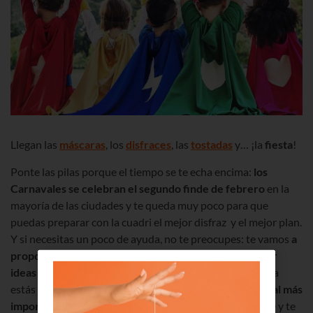
Llegan las
máscaras
, los
disfraces
, las
tostadas
y… ¡la
fiesta
!
Ponte las pilas porque el tiempo se te echa encima:
los
Carnavales se celebran el segundo finde de febrero
en la
mayoría de las ciudades y te queda muy poco para que
puedas preparar con la cuadri el mejor disfraz y el mejor plan.
Y si necesitas un poco de ayuda, no te preocupes: te vamos
a
proponer varias Apps gratuitas para que puedas coger
ideas para maquillarte y disfrazarte
. Además, si todavía
estás sin plan, te vamos a dar los
programas de Carnaval más
importantes
, para que puedas elegir el que más te guste y te