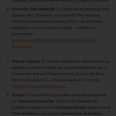
Donostia-San Sebastián
. En Donostia el personaje más
popular del Carnaval es la Diosa MOMO, que este
interpreta la konparsera Amaia Díez. Y el cartel está
dedicado a la risa, así que ya sabes… ¡a disfrutar!
Consulta en
la programación todos los detalles del Carnaval
donostiarra
.
Vitoria-Gasteiz
. En Vitoria-Gasteiz las celebraciones se
adelantan al martes día 6 con la presentación de las 25
Comparsas que participan este año. A partir de ahí la
fiesta salta al día 8 y… sin parar hasta el 13 con un
programa lleno de actividades
.
Tolosa
. En Euskadi los Carnavales no están completos
sin
Tolosako
Iñauteriak
. Son los más famosos de
Euskadi: empiezan con el
Ostegun Gizena
, siguen con el
Ostiral Mehea
y así hasta el
Entierro de la Sardina
.