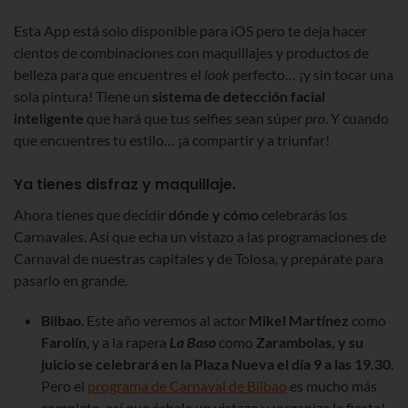
Esta App está solo disponible para iOS pero te deja hacer
cientos de combinaciones con maquillajes y productos de
belleza para que encuentres el
look
perfecto… ¡y sin tocar una
sola pintura! Tiene un
sistema de detección facial
inteligente
que hará que tus selfies sean súper
pro
. Y cuando
que encuentres tu estilo… ¡a compartir y a triunfar!
Ya tienes disfraz y maquillaje.
Ahora tienes que decidir
dónde y cómo
celebrarás los
Carnavales. Así que echa un vistazo a las programaciones de
Carnaval de nuestras capitales y de Tolosa, y prepárate para
pasarlo en grande.
Bilbao
. Este año veremos al actor
Mikel Martínez
como
Farolín
, y a la rapera
La Baso
como
Zarambolas, y su
juicio se celebrará en la Plaza Nueva el día 9 a las 19.30
.
Pero el
programa de Carnaval de Bilbao
es mucho más
completo, así que échale un vistazo y ¡organiza la fiesta!