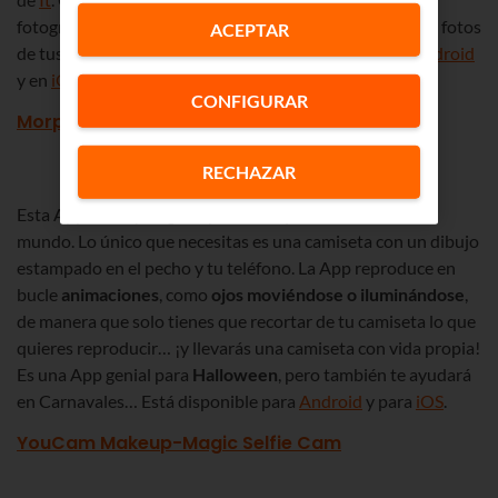
fotográficos exagerados y súper divertidos trucando las fotos
ACEPTAR
de tus colegas en el móvil. Te lo puedes descargar en
Android
y en
iOS
.
CONFIGURAR
Morph DigitalDudz
RECHAZAR
Esta App es muy original y te vas a quedar con todo el
mundo. Lo único que necesitas es una camiseta con un dibujo
estampado en el pecho y tu teléfono. La App reproduce en
bucle
animaciones
, como
ojos moviéndose o iluminándose
,
de manera que solo tienes que recortar de tu camiseta lo que
quieres reproducir… ¡y llevarás una camiseta con vida propia!
Es una App genial para
Halloween
, pero también te ayudará
en Carnavales… Está disponible para
Android
y para
iOS
.
YouCam Makeup-Magic Selfie Cam