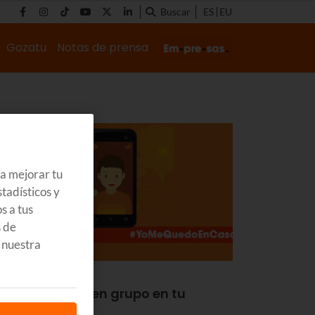
Buscar
ES
EU
Gozatu
Notas de prensa
ra mejorar tu
tadísticos y
s a tus
s de
 nuestra
SCUBRE
ideollamadas en grupo en tu
martphone