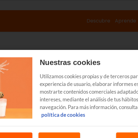
Descubre
Aprende
Nuestras cookies
Utilizamos cookies propias y de terceros pa
experiencia de usuario, elaborar informes es
mostrarte contenidos comerciales adaptado
intereses, mediante el análisis de tus hábito
navegación. Para más información, consulta
política de cookies
DESCUBRE
DE
de
Recomendaciones para hacer
V
deporte en casa
S