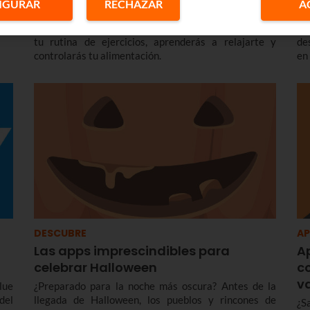
IGURAR
RECHAZAR
A
cer
Hemos buscado para ti un puñado de apps para el
En
 de
móvil y canales de YouTube con los que podrás tener
co
tu rutina de ejercicios, aprenderás a relajarte y
de
controlarás tu alimentación.
en
lej
DESCUBRE
AP
Las apps imprescindibles para
A
celebrar Halloween
c
v
lue
¿Preparado para la noche más oscura? Antes de la
del
llegada de Halloween, los pueblos y rincones de
¿S