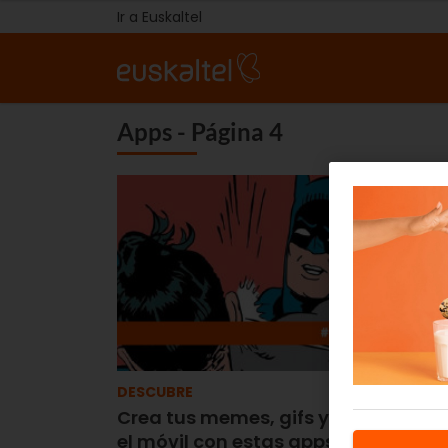
Ir a Euskaltel
Apps - Página 4
DESCUBRE
Crea tus memes, gifs y vídeos des
el móvil con estas apps