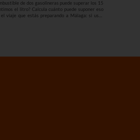
mbustible de dos gasolineras puede superar los 15
ntimos el litro? Calcula cuánto puede suponer eso
 el viaje que estás preparando a Málaga: si usas
s depósitos y medio de gasolina podrías ahorrarte
8,75 eurazos!