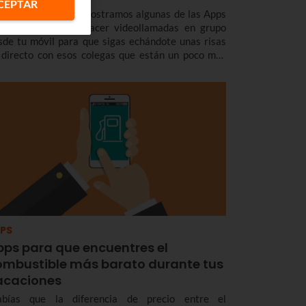
CEPTAR
 Euskaltel Blog te mostramos algunas de las Apps
n las que puedes hacer videollamadas en grupo
sde tu móvil para que sigas echándote unas risas
 directo con esos colegas que están un poco mas
os de lo que te gustaría.
PS
pps para que encuentres el
ombustible más barato durante tus
acaciones
abías que la diferencia de precio entre el