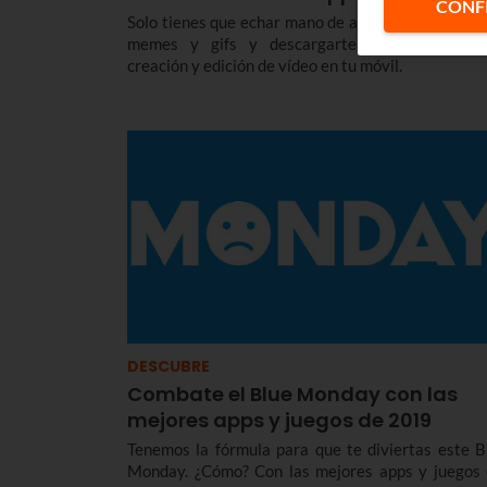
CONF
Solo tienes que echar mano de alguna app para ha
memes y gifs y descargarte una aplicación
creación y edición de vídeo en tu móvil.
DESCUBRE
Combate el Blue Monday con las
mejores apps y juegos de 2019
Tenemos la fórmula para que te diviertas este B
Monday. ¿Cómo? Con las mejores apps y juegos 