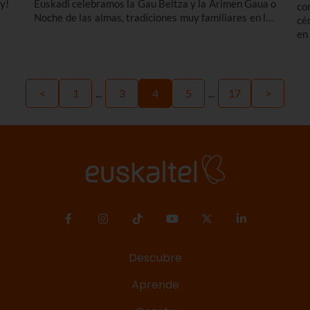
y!
Euskadi celebramos la Gau Beltza y la Arimen Gaua o
co
Noche de las almas, tradiciones muy familiares en las
cé
que se preparan las calabazas, se comen castañas...
en
do
¡1
<
1
...
3
4
5
...
17
>
Descubre
Aprende