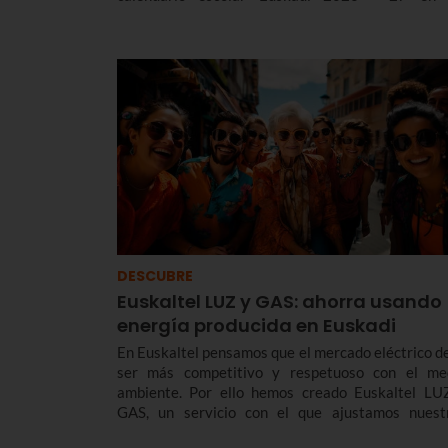
diferentes ciclos formativos, desde los cursos
Educación Infantil y Primaria, hasta la E
Bachillerato y FP.
DESCUBRE
Euskaltel LUZ y GAS: ahorra usando
energía producida en Euskadi
En Euskaltel pensamos que el mercado eléctrico d
ser más competitivo y respetuoso con el me
ambiente. Por ello hemos creado Euskaltel LU
GAS, un servicio con el que ajustamos nuest
tarifas y productos a las necesidades actuales 