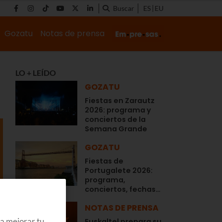
Buscar
ES
EU
Gozatu
Notas de prensa
LO + LEÍDO
GOZATU
Fiestas en Zarautz
2026: programa y
conciertos de la
Semana Grande
GOZATU
Fiestas de
Portugalete 2026:
programa,
conciertos, fechas…
NOTAS DE PRENSA
ra mejorar tu
Euskaltel prepara su