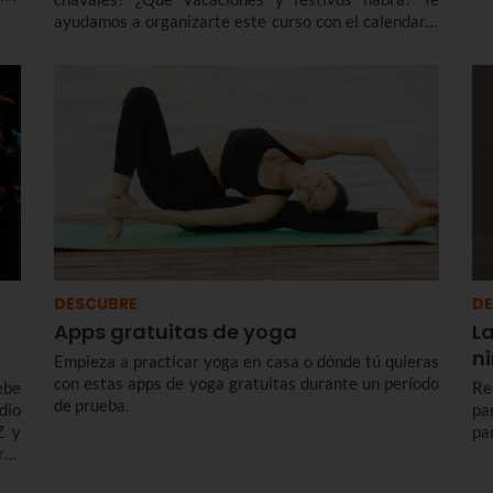
 de
ayudamos a organizarte este curso con el calendario
SO,
escolar Navarra 2026 - 2027 para el segundo ciclo de
Educación Infantil, Primaria, ESO, Bachillerato y FP.
DESCUBRE
DE
Apps gratuitas de yoga
L
n
Empieza a practicar yoga en casa o dónde tú quieras
con estas apps de yoga gratuitas durante un período
ebe
Re
de prueba.
dio
pa
Z y
par
ras
del