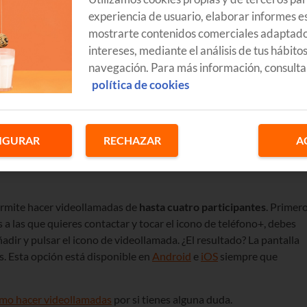
experiencia de usuario, elaborar informes es
mostrarte contenidos comerciales adaptado
intereses, mediante el análisis de tus hábito
navegación. Para más información, consulta
edes tenerlos muy cerca hablando con ellos cuando quieras a travé
política de cookies
ro el
#YoMeQuedoEnCasa
y podrás poner en común tus trucos
r videollamadas en grupo
desde tu móvil
. Solo tienes que elegir la
IGURAR
RECHAZAR
A
rmite hacer videollamadas de
hasta cuatro participantes
. Primer
s a las que quieres contactar y tocar el icono de teléfono+, debes
adir y pulsar el icono de videollamada. ¿El resultado? La pantalla
as. Esta opción está disponible en
Android
e
iOS
siempre que
cómo hacer videollamadas
por si tienes alguna duda.