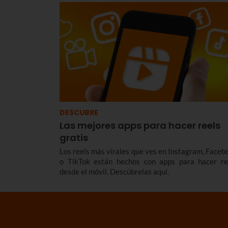
mercado pero sin renunciar a la sostenibilidad. Y 
descuento para los que ya son clientes de Euskaltel
DESCUBRE
Las mejores apps para hacer reels
gratis
Los reels más virales que ves en Instagram, Faceb
o TikTok están hechos con apps para hacer re
desde el móvil. Descúbrelas aquí.