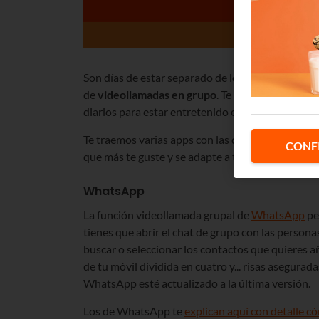
Son días de estar separado de los tuyos pero pu
de
videollamadas en grupo
. Te hará más llevade
diarios para estar entretenido en casa.
Te traemos varias apps con las que puedes hace
CONF
que más te guste y se adapte a ti.
WhatsApp
La función videollamada grupal de
WhatsApp
pe
tienes que abrir el chat de grupo con las persona
buscar o seleccionar los contactos que quieres añ
de tu móvil dividida en cuatro y... risas asegurad
WhatsApp esté actualizado a la última versión.
Los de WhatsApp te
explican aquí con detalle 