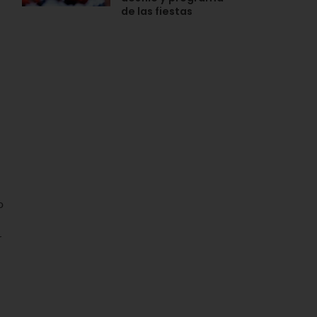
de las fiestas
o
r