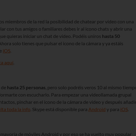
los miembros de la red la posibilidad de chatear por vídeo con una
r con tus amigos o familiares debes ir al icono chats y abrir una
ue quieras iniciar un chat de vídeo. Podéis uniros
hasta 50
Ahora solo tienes que pulsar el icono de la cámara y ya estáis
e
iOS
.
ca aquí
.
s de
hasta 25 personas
, pero solo podréis veros 10 al mismo tiemp
onformarte con escucharlo. Para empezar una videollamada grupal
ntactos, pinchar en el icono de la cámara de video y después añadi
lta toda la info
. Skype está disponible para
Android
y para
iOS
.
 mayoría de móviles Android y por eso se ha vuelto muy popular