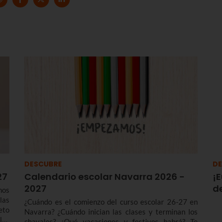
DESCUBRE
DE
27
Calendario escolar Navarra 2026 -
¡E
2027
de
mos
las
¿Cuándo es el comienzo del curso escolar 26-27 en
eto
Navarra? ¿Cuándo inician las clases y terminan los
los
chavales? ¿Qué vacaciones y festivos habrá? Te