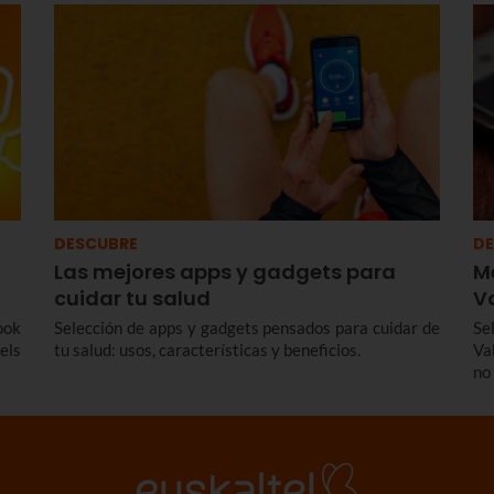
hay
.
DESCUBRE
DE
Las mejores apps y gadgets para
M
cuidar tu salud
V
ook
Selección de apps y gadgets pensados para cuidar de
Se
els
tu salud: usos, características y beneficios.
Va
no