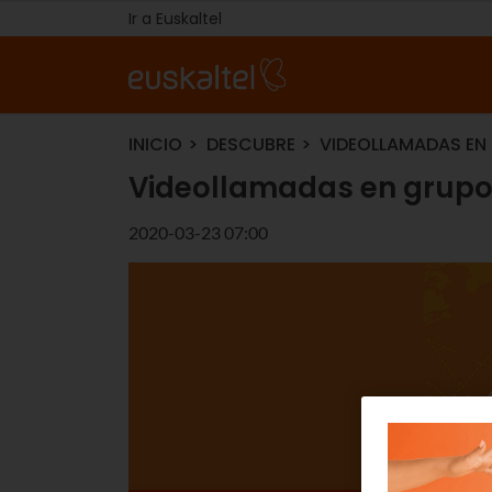
Ir a Euskaltel
INICIO
DESCUBRE
VIDEOLLAMADAS EN
Videollamadas en grupo
2020-03-23 07:00