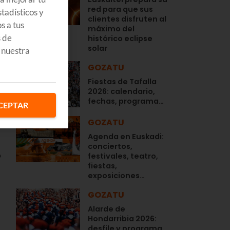
red para que sus
tadísticos y
clientes disfruten al
s a tus
máximo del
s de
histórico eclipse
solar
 nuestra
s
GOZATU
Fiestas de Tafalla
2026: calendario,
fechas, programa…
CEPTAR
GOZATU
Agenda en Euskadi:
conciertos,
o
festivales, teatro,
fiestas,
exposiciones…
GOZATU
Alarde de
Hondarribia 2026:
desfile y programa