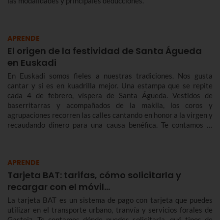
las modalidades y principales deducciones.
APRENDE
El origen de la festividad de Santa Águeda
en Euskadi
En Euskadi somos fieles a nuestras tradiciones. Nos gusta
cantar y si es en kuadrilla mejor. Una estampa que se repite
cada 4 de febrero, víspera de Santa Águeda. Vestidos de
baserritarras y acompañados de la makila, los coros y
agrupaciones recorren las calles cantando en honor a la virgen y
recaudando dinero para una causa benéfica. Te contamos la
historia de Santa Águeda, cómo se celebra en Bilbao y en otras
localidades de Euskadi para que no te pierdas Agate Deuna.
APRENDE
Tarjeta BAT: tarifas, cómo solicitarla y
recargar con el móvil…
La tarjeta BAT es un sistema de pago con tarjeta que puedes
utilizar en el transporte urbano, tranvía y servicios forales de
Gasteiz. Te contamos dónde puedes solicitarla, qué tipos de