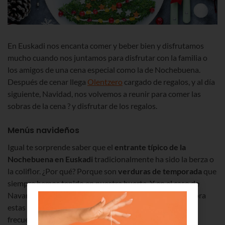
En Euskadi nos encanta comer y beber bien y disfrutamos
mucho cuando nos juntamos para disfrutar con la familia o
los amigos de una cena especial como la de Nochebuena.
Después de cenar llega
Olentzero
cargado de regalos, y al día
siguiente, Navidad, nos volvemos a reunir para comer las
sobras de la cena ? y disfrutar de los regalos.
Menús navideños
Igual te sorprende saber que el
entrante típico de la
Nochebuena en Euskadi
tradicionalmente ha sido la berza o
la coliflor. ¿Por qué? Porque son
verduras de temporada
que
siempre hemos tenido en nuestra huerta. Y en el caso de
Navarra, en vez de coliflor se servía cardo o borraja. Ahora
estas costumbres han cambiado un poco y son más
frecuentes los entremeses con langostinos, embutido y