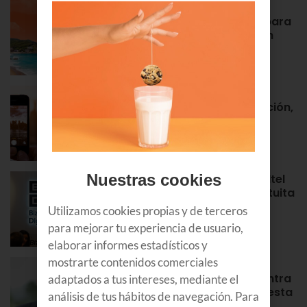
Euskaltel realiza cerca de un
centenar de intervenciones para
garantizar la conectividad en
verano
NOTAS DE PRENSA
Roaming en Euskaltel: activación,
tarifas, países por zonas…
APRENDE
Nuestras cookies
¡Bienvenidos al Bizkaia Euskaltel
Digital Center! Tu puerta gratuita
para aprender y formarte en
Utilizamos cookies propias y de terceros
Bilbao
para mejorar tu experiencia de usuario,
APRENDE
elaborar informes estadísticos y
mostrarte contenidos comerciales
Álex Rayón, experto en
innovación: “La tecnología entra
adaptados a tus intereses, mediante el
antes donde equivocarse cuesta
análisis de tus hábitos de navegación. Para
poco”