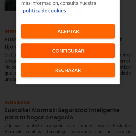
más información, consulta nuestra
EMPRESAS
política de cookies
ACEPTAR
INTERNET
Euskaltel, la mejor experiencia de internet
fijo en Euskadi y Navarra en 2026
CONFIGURAR
En Euskaltel tenemos una prioridad clara: que nuestros clientes
tengan la mejor experiencia a la hora de conectarse a Internet.
No se trata solo de vender megas sin más, sino de garantizar
RECHAZAR
que, cuando te conectas, la red responda con una estabilidad y
una latencia envidiables.
SEGURIDAD
Euskaltel Alarmak: Seguridad inteligente
para tu hogar o negocio
¿Quieres sentirte tranquilo estés donde estés? Euskaltel
Alarmak combina tecnología avanzada con un servicio