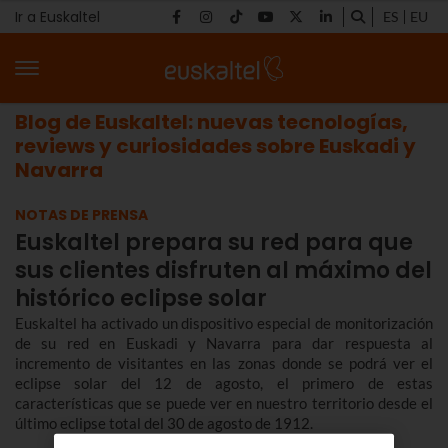
Ir a Euskaltel
ES
EU
Blog de Euskaltel: nuevas tecnologías,
reviews y curiosidades sobre Euskadi y
Navarra
NOTAS DE PRENSA
Euskaltel prepara su red para que
sus clientes disfruten al máximo del
histórico eclipse solar
Euskaltel ha activado un dispositivo especial de monitorización
de su red en Euskadi y Navarra para dar respuesta al
incremento de visitantes en las zonas donde se podrá ver el
eclipse solar del 12 de agosto, el primero de estas
características que se puede ver en nuestro territorio desde el
último eclipse total del 30 de agosto de 1912.