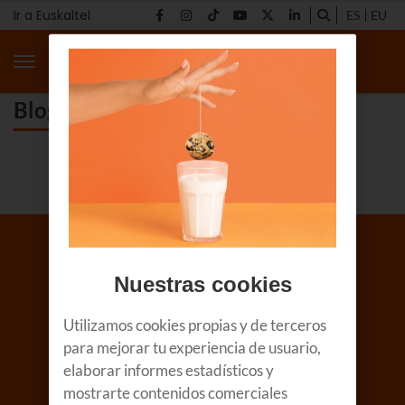
Ir a Euskaltel
ES
EU
Blog Euskaltel - Página 126
<
1
...
123
124
125
126
Nuestras cookies
Utilizamos cookies propias y de terceros
para mejorar tu experiencia de usuario,
elaborar informes estadísticos y
Descubre
mostrarte contenidos comerciales