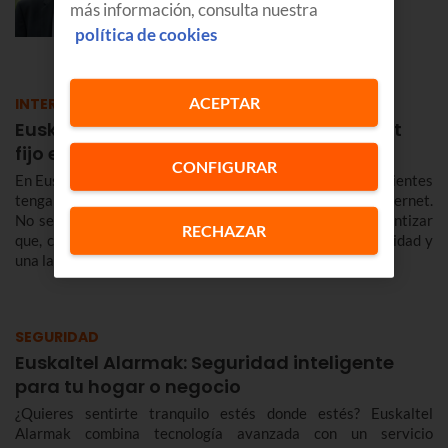
más información, consulta nuestra
EMPRESAS
política de cookies
ACEPTAR
INTERNET
Euskaltel, la mejor experiencia de internet
fijo en Euskadi y Navarra en 2026
CONFIGURAR
En Euskaltel tenemos una prioridad clara: que nuestros clientes
tengan la mejor experiencia a la hora de conectarse a Internet.
No se trata solo de vender megas sin más, sino de garantizar
RECHAZAR
que, cuando te conectas, la red responda con una estabilidad y
una latencia envidiables.
SEGURIDAD
Euskaltel Alarmak: Seguridad inteligente
para tu hogar o negocio
¿Quieres sentirte tranquilo estés donde estés? Euskaltel
Alarmak combina tecnología avanzada con un servicio