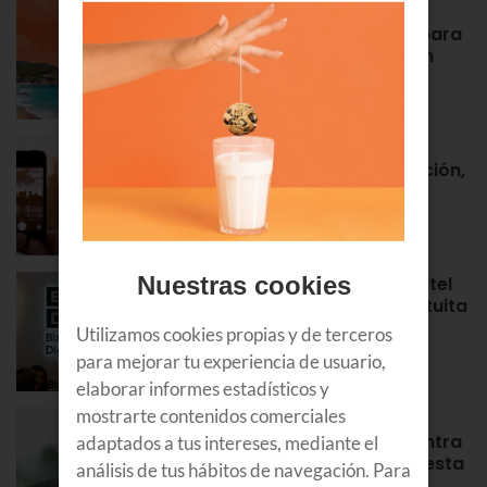
Euskaltel realiza cerca de un
centenar de intervenciones para
garantizar la conectividad en
verano
NOTAS DE PRENSA
Roaming en Euskaltel: activación,
tarifas, países por zonas…
APRENDE
Nuestras cookies
¡Bienvenidos al Bizkaia Euskaltel
Digital Center! Tu puerta gratuita
para aprender y formarte en
Utilizamos cookies propias y de terceros
Bilbao
para mejorar tu experiencia de usuario,
APRENDE
elaborar informes estadísticos y
mostrarte contenidos comerciales
Álex Rayón, experto en
innovación: “La tecnología entra
adaptados a tus intereses, mediante el
antes donde equivocarse cuesta
análisis de tus hábitos de navegación. Para
poco”