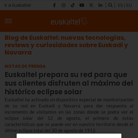
Ir a Euskaltel
ES
EU
Blog de Euskaltel: nuevas tecnologías,
reviews y curiosidades sobre Euskadi y
Navarra
NOTAS DE PRENSA
Euskaltel prepara su red para que
sus clientes disfruten al máximo del
histórico eclipse solar
Euskaltel ha activado un dispositivo especial de monitorización
de su red en Euskadi y Navarra para dar respuesta al
incremento de visitantes en las zonas donde se podrá ver el
eclipse solar del 12 de agosto, el primero de estas
características que se puede ver en nuestro territorio desde el
último eclipse total del 30 de agosto de 1912.