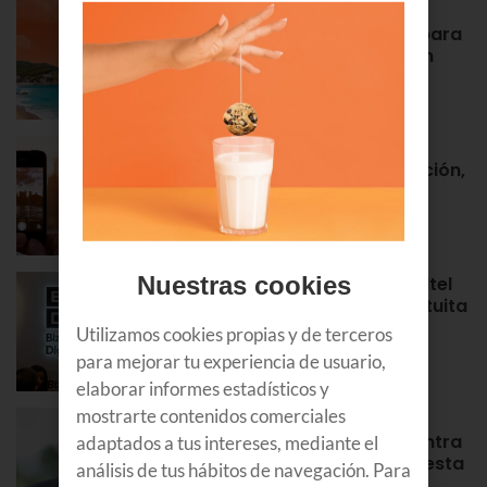
Euskaltel realiza cerca de un
centenar de intervenciones para
garantizar la conectividad en
verano
NOTAS DE PRENSA
Roaming en Euskaltel: activación,
tarifas, países por zonas…
APRENDE
Nuestras cookies
¡Bienvenidos al Bizkaia Euskaltel
Digital Center! Tu puerta gratuita
para aprender y formarte en
Utilizamos cookies propias y de terceros
Bilbao
para mejorar tu experiencia de usuario,
APRENDE
elaborar informes estadísticos y
mostrarte contenidos comerciales
Álex Rayón, experto en
innovación: “La tecnología entra
adaptados a tus intereses, mediante el
antes donde equivocarse cuesta
análisis de tus hábitos de navegación. Para
poco”