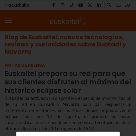
Ir a Euskaltel
ES
EU
Blog de Euskaltel: nuevas tecnologías,
reviews y curiosidades sobre Euskadi y
Navarra
NOTAS DE PRENSA
Euskaltel prepara su red para que
sus clientes disfruten al máximo del
histórico eclipse solar
Euskaltel ha activado un dispositivo especial de monitorización
de su red en Euskadi y Navarra para dar respuesta al
incremento de visitantes en las zonas donde se podrá ver el
eclipse solar del 12 de agosto, el primero de estas
características que se puede ver en nuestro territorio desde el
último eclipse total del 30 de agosto de 1912.