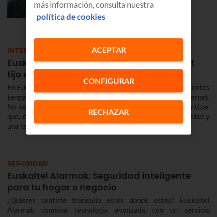
más información, consulta nuestra
EMPRESAS
política de cookies
ACEPTAR
INTERNET
Euskaltel, la mejor experiencia de internet
fijo en Euskadi y Navarra en 2026
CONFIGURAR
En Euskaltel tenemos una prioridad clara: que nuestros clientes
tengan la mejor experiencia a la hora de conectarse a Internet.
No se trata solo de vender megas sin más, sino de garantizar
RECHAZAR
que, cuando te conectas, la red responda con una estabilidad y
una latencia envidiables.
SEGURIDAD
Euskaltel Alarmak: Seguridad inteligente
para tu hogar o negocio
¿Quieres sentirte tranquilo estés donde estés? Euskaltel
Alarmak combina tecnología avanzada con un servicio