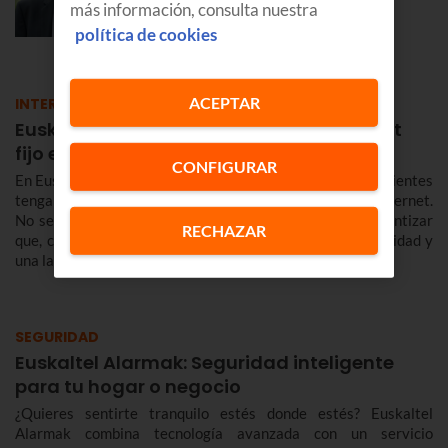
más información, consulta nuestra
EMPRESAS
política de cookies
ACEPTAR
INTERNET
Euskaltel, la mejor experiencia de internet
fijo en Euskadi y Navarra en 2026
CONFIGURAR
En Euskaltel tenemos una prioridad clara: que nuestros clientes
tengan la mejor experiencia a la hora de conectarse a Internet.
No se trata solo de vender megas sin más, sino de garantizar
RECHAZAR
que, cuando te conectas, la red responda con una estabilidad y
una latencia envidiables.
SEGURIDAD
Euskaltel Alarmak: Seguridad inteligente
para tu hogar o negocio
¿Quieres sentirte tranquilo estés donde estés? Euskaltel
Alarmak combina tecnología avanzada con un servicio