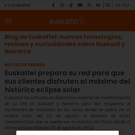
Ir a Euskaltel
ES
EU
Blog de Euskaltel: nuevas tecnologías,
reviews y curiosidades sobre Euskadi y
Navarra
NOTAS DE PRENSA
Euskaltel prepara su red para que
sus clientes disfruten al máximo del
histórico eclipse solar
Euskaltel ha activado un dispositivo especial de monitorización
de su red en Euskadi y Navarra para dar respuesta al
incremento de visitantes en las zonas donde se podrá ver el
eclipse solar del 12 de agosto, el primero de estas
características que se puede ver en nuestro territorio desde el
último eclipse total del 30 de agosto de 1912.