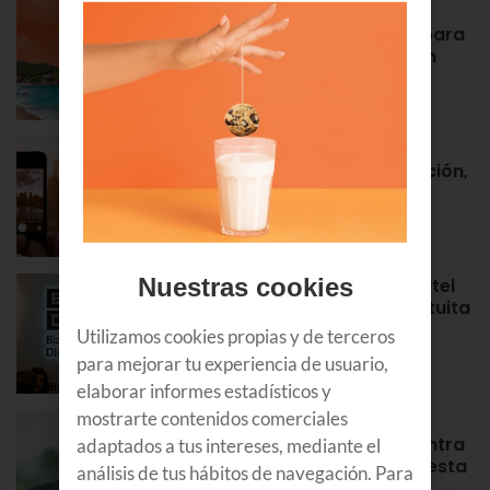
Euskaltel realiza cerca de un
centenar de intervenciones para
garantizar la conectividad en
verano
NOTAS DE PRENSA
Roaming en Euskaltel: activación,
tarifas, países por zonas…
APRENDE
Nuestras cookies
¡Bienvenidos al Bizkaia Euskaltel
Digital Center! Tu puerta gratuita
para aprender y formarte en
Utilizamos cookies propias y de terceros
Bilbao
para mejorar tu experiencia de usuario,
APRENDE
elaborar informes estadísticos y
mostrarte contenidos comerciales
Álex Rayón, experto en
innovación: “La tecnología entra
adaptados a tus intereses, mediante el
antes donde equivocarse cuesta
análisis de tus hábitos de navegación. Para
poco”