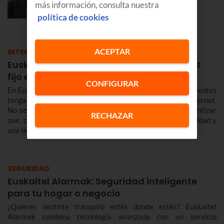
más información, consulta nuestra
EMPRESAS
política de cookies
ACEPTAR
INTERNET
Euskaltel, la mejor experiencia de internet
fijo en Euskadi y Navarra en 2026
CONFIGURAR
En Euskaltel tenemos una prioridad clara: que nuestros clientes
tengan la mejor experiencia a la hora de conectarse a Internet.
No se trata solo de vender megas sin más, sino de garantizar
RECHAZAR
que, cuando te conectas, la red responda con una estabilidad y
una latencia envidiables.
SEGURIDAD
Euskaltel Alarmak: Seguridad inteligente
para tu hogar o negocio
¿Quieres sentirte tranquilo estés donde estés? Euskaltel
Alarmak combina tecnología avanzada con un servicio