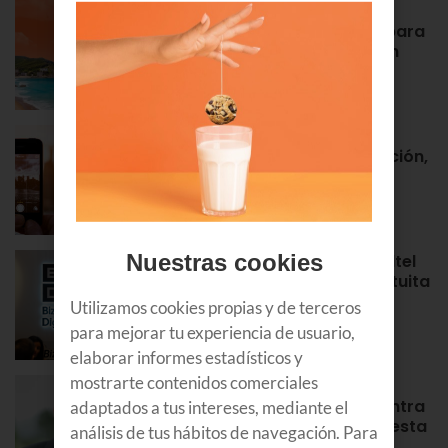
Euskaltel realiza cerca de un
centenar de intervenciones para
garantizar la conectividad en
verano
NOTAS DE PRENSA
Roaming en Euskaltel: activación,
tarifas, países por zonas…
APRENDE
Nuestras cookies
¡Bienvenidos al Bizkaia Euskaltel
Digital Center! Tu puerta gratuita
para aprender y formarte en
Utilizamos cookies propias y de terceros
Bilbao
para mejorar tu experiencia de usuario,
APRENDE
elaborar informes estadísticos y
mostrarte contenidos comerciales
Álex Rayón, experto en
innovación: “La tecnología entra
adaptados a tus intereses, mediante el
antes donde equivocarse cuesta
análisis de tus hábitos de navegación. Para
poco”