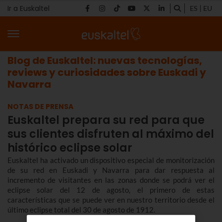
Ir a Euskaltel
ES
EU
Blog de Euskaltel: nuevas tecnologías,
reviews y curiosidades sobre Euskadi y
Navarra
NOTAS DE PRENSA
Euskaltel prepara su red para que
sus clientes disfruten al máximo del
histórico eclipse solar
Euskaltel ha activado un dispositivo especial de monitorización
de su red en Euskadi y Navarra para dar respuesta al
incremento de visitantes en las zonas donde se podrá ver el
eclipse solar del 12 de agosto, el primero de estas
características que se puede ver en nuestro territorio desde el
último eclipse total del 30 de agosto de 1912.