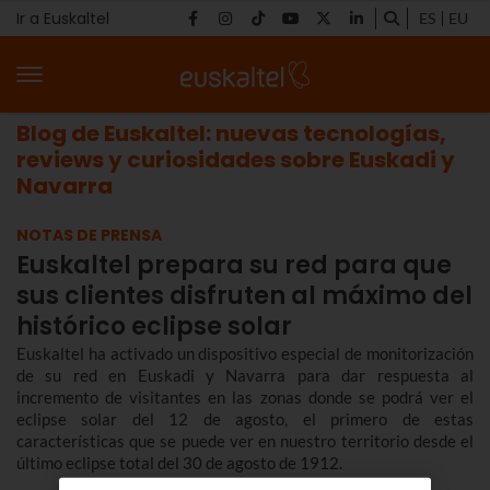
Ir a Euskaltel
ES
EU
Blog de Euskaltel: nuevas tecnologías,
reviews y curiosidades sobre Euskadi y
Navarra
NOTAS DE PRENSA
Euskaltel prepara su red para que
sus clientes disfruten al máximo del
histórico eclipse solar
Euskaltel ha activado un dispositivo especial de monitorización
de su red en Euskadi y Navarra para dar respuesta al
incremento de visitantes en las zonas donde se podrá ver el
eclipse solar del 12 de agosto, el primero de estas
características que se puede ver en nuestro territorio desde el
último eclipse total del 30 de agosto de 1912.