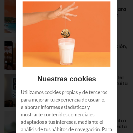
Euskaltel realiza cerca de un
centenar de intervenciones para
garantizar la conectividad en
verano
NOTAS DE PRENSA
Roaming en Euskaltel: activación,
tarifas, países por zonas…
APRENDE
¡Bienvenidos al Bizkaia Euskaltel
Nuestras cookies
Digital Center! Tu puerta gratuita
para aprender y formarte en
Utilizamos cookies propias y de terceros
Bilbao
para mejorar tu experiencia de usuario,
APRENDE
elaborar informes estadísticos y
Álex Rayón, experto en
mostrarte contenidos comerciales
innovación: “La tecnología entra
adaptados a tus intereses, mediante el
antes donde equivocarse cuesta
análisis de tus hábitos de navegación. Para
poco”