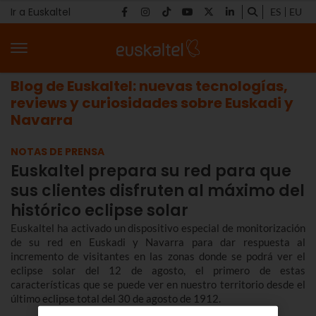
Ir a Euskaltel
ES
EU
Blog de Euskaltel: nuevas tecnologías,
reviews y curiosidades sobre Euskadi y
Navarra
NOTAS DE PRENSA
Euskaltel prepara su red para que
sus clientes disfruten al máximo del
histórico eclipse solar
Euskaltel ha activado un dispositivo especial de monitorización
de su red en Euskadi y Navarra para dar respuesta al
incremento de visitantes en las zonas donde se podrá ver el
eclipse solar del 12 de agosto, el primero de estas
características que se puede ver en nuestro territorio desde el
último eclipse total del 30 de agosto de 1912.