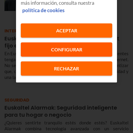
más información, consulta nuestra
EMPRESAS
política de cookies
ACEPTAR
INTERNET
Euskaltel, la mejor experiencia de internet
fijo en Euskadi y Navarra en 2026
CONFIGURAR
En Euskaltel tenemos una prioridad clara: que nuestros clientes
tengan la mejor experiencia a la hora de conectarse a Internet.
No se trata solo de vender megas sin más, sino de garantizar
RECHAZAR
que, cuando te conectas, la red responda con una estabilidad y
una latencia envidiables.
SEGURIDAD
Euskaltel Alarmak: Seguridad inteligente
para tu hogar o negocio
¿Quieres sentirte tranquilo estés donde estés? Euskaltel
Alarmak combina tecnología avanzada con un servicio