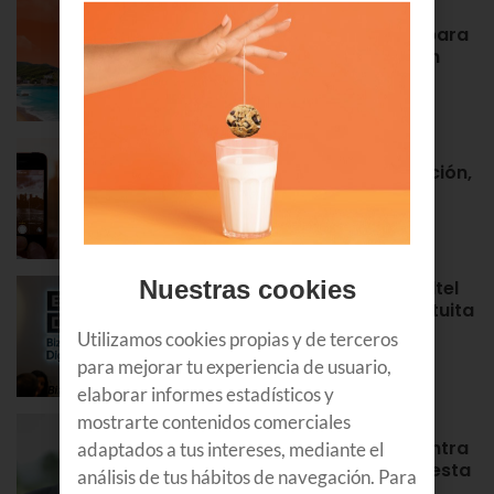
Euskaltel realiza cerca de un
centenar de intervenciones para
garantizar la conectividad en
verano
NOTAS DE PRENSA
Roaming en Euskaltel: activación,
tarifas, países por zonas…
APRENDE
Nuestras cookies
¡Bienvenidos al Bizkaia Euskaltel
Digital Center! Tu puerta gratuita
para aprender y formarte en
Utilizamos cookies propias y de terceros
Bilbao
para mejorar tu experiencia de usuario,
APRENDE
elaborar informes estadísticos y
mostrarte contenidos comerciales
Álex Rayón, experto en
innovación: “La tecnología entra
adaptados a tus intereses, mediante el
antes donde equivocarse cuesta
análisis de tus hábitos de navegación. Para
poco”