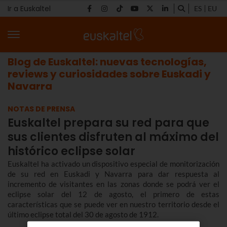
Ir a Euskaltel
ES
EU
Blog de Euskaltel: nuevas tecnologías,
reviews y curiosidades sobre Euskadi y
Navarra
NOTAS DE PRENSA
Euskaltel prepara su red para que
sus clientes disfruten al máximo del
histórico eclipse solar
Euskaltel ha activado un dispositivo especial de monitorización
de su red en Euskadi y Navarra para dar respuesta al
incremento de visitantes en las zonas donde se podrá ver el
eclipse solar del 12 de agosto, el primero de estas
características que se puede ver en nuestro territorio desde el
último eclipse total del 30 de agosto de 1912.