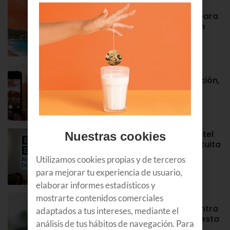
Euskaltel realiza cerca de un
centenar de intervenciones para
garantizar la conectividad en
verano
NOTAS DE PRENSA
Roaming en Euskaltel: activación,
tarifas, países por zonas…
APRENDE
¡Bienvenidos al Bizkaia Euskaltel
Nuestras cookies
Digital Center! Tu puerta gratuita
para aprender y formarte en
Utilizamos cookies propias y de terceros
Bilbao
para mejorar tu experiencia de usuario,
APRENDE
elaborar informes estadísticos y
Álex Rayón, experto en
mostrarte contenidos comerciales
innovación: “La tecnología entra
adaptados a tus intereses, mediante el
antes donde equivocarse cuesta
análisis de tus hábitos de navegación. Para
poco”