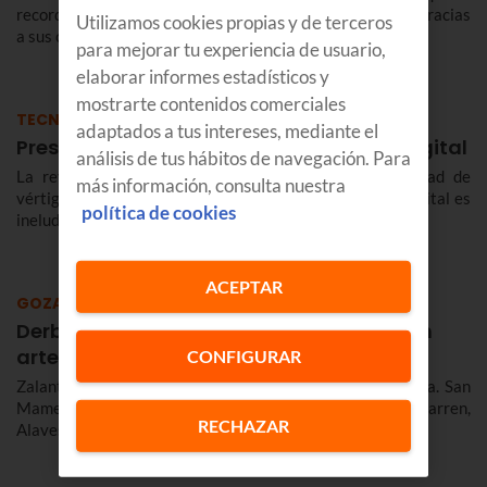
recordar 4 experiencias futboleras vividas por clientes gracias
Utilizamos cookies propias y de terceros
a sus concursos
para mejorar tu experiencia de usuario,
elaborar informes estadísticos y
mostrarte contenidos comerciales
TECNOLOGÍA
adaptados a tus intereses, mediante el
Prest16 y la ineludible transformación digital
análisis de tus hábitos de navegación. Para
La revolución digital ha cambiado todo a una velocidad de
más información, consulta nuestra
vértigo. En este nuevo ecosistema, la transformación digital es
política de cookies
ineludible para toda empresa, sea grande o pequeña.
ACEPTAR
GOZATU
Derbi-esperientzia Euskalteleko bezeroen
artean
CONFIGURAR
Zalantzarik gabe, euskal derbien hilabetea izan zen urria. San
Mamesek, Anoetak eta Ipuruak Athleticen, Realaren, Eibarren,
RECHAZAR
Alavesen eta...