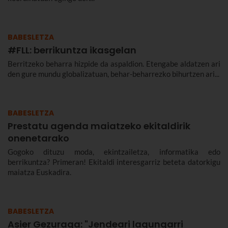
BABESLETZA
#FLL: berrikuntza ikasgelan
Berritzeko beharra hizpide da aspaldion. Etengabe aldatzen ari
den gure mundu globalizatuan, behar-beharrezko bihurtzen ari...
BABESLETZA
Prestatu agenda maiatzeko ekitaldirik
onenetarako
Gogoko dituzu moda, ekintzailetza, informatika edo
berrikuntza? Primeran! Ekitaldi interesgarriz beteta datorkigu
maiatza Euskadira.
BABESLETZA
Asier Gezuraga: "Jendeari lagungarri