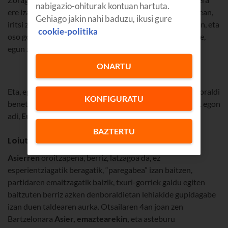
nabigazio-ohiturak kontuan hartuta.
ere izan zuten: “oso jatorrak, hurbil-hurbilak”. Eta azkenean,
Gehiago jakin nahi baduzu, ikusi gure
iritsi zen partida hasteko ordua. “Bat eta bat gelditu ziren, eta
cookie-politika
oso gogoan dut ostu egin zigutela partida, baina, hala ere,
egun zoragarria izan zen!”.
ONARTU
Eta, egia esan, ez zen egun bakarreko kontua izan. Denboraldi
KONFIGURATU
benetan ikusgarria egin du Realak. Eta datorren urtean... egon
adi,
Europa konkistatzera joango baikara denok!
BAZTERTU
Loiutik Bartzelonara Athleticekin
Asierren
oroitzapena, berriz, latzagoa da, ez
esperientziagatik beragatik, “paregabea” izan baitzen,
partidaren emaitzagatik baizik, txuri-gorriek galdu egiten
baitzuten berriz azken denboraldietan lehiakide gupidagabe
izan duen taldearen aurka. Otsailaren 4an joan zen
Bartzelonara
Asier, emaztearekin,
eta asteburu