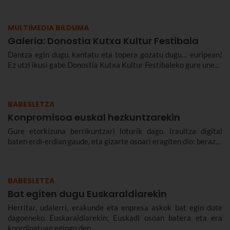
MULTIMEDIA BILDUMA
Galeria: Donostia Kutxa Kultur Festibala
Dantza egin dugu, kantatu eta topera gozatu dugu… euripean!
Ez utzi ikusi gabe Donostia Kutxa Kultur Festibaleko gure une...
BABESLETZA
Konpromisoa euskal hezkuntzarekin
Gure etorkizuna berrikuntzari loturik dago. Iraultza digital
baten erdi-erdian gaude, eta gizarte osoari eragiten dio: beraz...
BABESLETZA
Bat egiten dugu Euskaraldiarekin
Herritar, udalerri, erakunde eta enpresa askok bat egin dute
dagoeneko Euskaraldiarekin; Euskadi osoan batera eta era
koordinatuan egingo den...