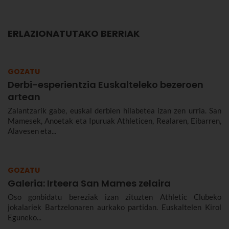
ERLAZIONATUTAKO BERRIAK
GOZATU
Derbi-esperientzia Euskalteleko bezeroen
artean
Zalantzarik gabe, euskal derbien hilabetea izan zen urria. San
Mamesek, Anoetak eta Ipuruak Athleticen, Realaren, Eibarren,
Alavesen eta...
GOZATU
Galeria: Irteera San Mames zelaira
Oso gonbidatu bereziak izan zituzten Athletic Clubeko
jokalariek Bartzelonaren aurkako partidan. Euskaltelen Kirol
Eguneko...