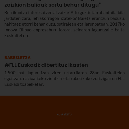
zaizkion balioak sortu behar ditugu"
Berrikuntza interesatzen al zaizu? Arlo guztietan abantaila bila
jarduten zara, lehiakorragoa izateko? Baietz erantzun baduzu,
nahitaez etorri behar duzu, ostiralean eta larunbatean, 2017ko
Innova Bilbao enpresaburu-forora, zeinaren laguntzaile baita
Euskaltel ere.
BABESLETZA
#FLL Euskadi: dibertituz ikasten
1.500 bat lagun izan ziren urtarrilaren 28an Euskaltelen
egoitzan, nazioarteko zientzia eta robotikako zortzigarren FLL
Euskadi txapelketan.