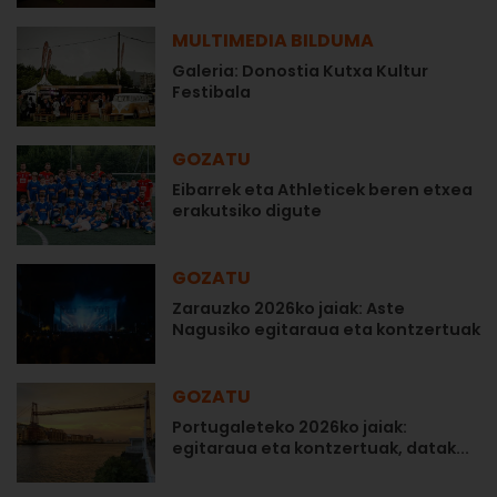
MULTIMEDIA BILDUMA
Galeria: Donostia Kutxa Kultur
Festibala
GOZATU
Eibarrek eta Athleticek beren etxea
erakutsiko digute
GOZATU
Zarauzko 2026ko jaiak: Aste
Nagusiko egitaraua eta kontzertuak
GOZATU
Portugaleteko 2026ko jaiak:
egitaraua eta kontzertuak, datak...