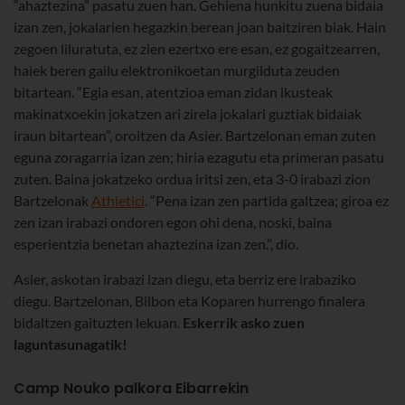
“ahaztezina” pasatu zuen han. Gehiena hunkitu zuena bidaia
izan zen, jokalarien hegazkin berean joan baitziren biak. Hain
zegoen liluratuta, ez zien ezertxo ere esan, ez gogaitzearren,
haiek beren gailu elektronikoetan murgilduta zeuden
bitartean. “Egia esan, atentzioa eman zidan ikusteak
makinatxoekin jokatzen ari zirela jokalari guztiak bidaiak
iraun bitartean”, oroitzen da Asier. Bartzelonan eman zuten
eguna zoragarria izan zen; hiria ezagutu eta primeran pasatu
zuten. Baina jokatzeko ordua iritsi zen, eta 3-0 irabazi zion
Bartzelonak
Athletici
. “Pena izan zen partida galtzea; giroa ez
zen izan irabazi ondoren egon ohi dena, noski, baina
esperientzia benetan ahaztezina izan zen.”, dio.
Asier, askotan irabazi izan diegu, eta berriz ere irabaziko
diegu. Bartzelonan, Bilbon eta Koparen hurrengo finalera
bidaltzen gaituzten lekuan.
Eskerrik asko zuen
laguntasunagatik!
Camp Nouko palkora Eibarrekin