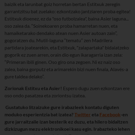
baizik eta larunbat goiz horretan bertan Estitxuk zeregin
garrantzitsu bat zuelako: ezkontzako jantziaren proba egitea!
Estitxuk dioenez, ez da "oso futbolzalea", baina Asier laguna...
oso zalea da. “Soinekoaren proba hamarretan nuen, eta
hamaiketarako dendako atean nuen Asier autoan zain”,
gogoratzen du. Mutil-laguna “tematu” zen Madrilera
partidara joatearekin, eta Estitxuk, "zalapartaka" bidaiatzeko
gogorik ez zuen arren, orain dio egun ikaragarria izan zela:
“Primeran ibili ginen. Oso giro ona zegoen. Ni ez naiz oso
zalea, baina gorputz eta arimarekin bizi nuen finala, Alavés-a
gure taldea delako”.
Zorionak Estitxu eta Asier!
Espero dugu zuen ezkontzan ere
oso ondo pasatzea eta zoriontsu izatea.
Gustatuko litzaizuke gure irabazleek kontatu diguten
moduko esperientzia bat izatea?
Twitter
eta
Facebook
-en
gure jarraitzaile izan besterik ez duzu, eta hilero bidaltzen
dizkizugun mezu elektronikoei kasu egin. Irabazteko lehen