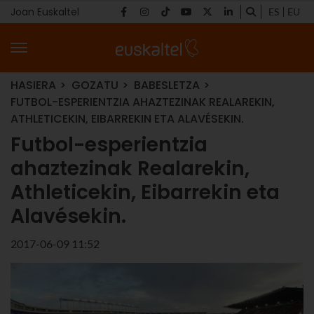
Joan Euskaltel
ES
EU
HASIERA
GOZATU
BABESLETZA
FUTBOL-ESPERIENTZIA AHAZTEZINAK REALAREKIN,
ATHLETICEKIN, EIBARREKIN ETA ALAVÉSEKIN.
Futbol-esperientzia
ahaztezinak Realarekin,
Athleticekin, Eibarrekin eta
Alavésekin.
2017-06-09 11:52