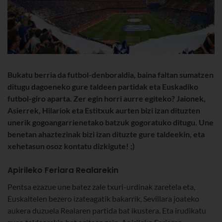
Bukatu berria da futbol-denboraldia, baina faltan sumatzen
ditugu dagoeneko gure taldeen partidak eta Euskadiko
futbol-giro aparta. Zer egin horri aurre egiteko? Jaionek,
Asierrek, Hilariok eta Estitxuk aurten bizi izan dituzten
unerik gogoangarrienetako batzuk gogoratuko ditugu. Une
benetan ahaztezinak bizi izan dituzte gure taldeekin, eta
xehetasun osoz kontatu dizkigute! ;)
Apirileko Feriara Realarekin
Pentsa ezazue une batez zale txuri-urdinak zaretela eta,
Euskaltelen bezero izateagatik bakarrik, Sevillara joateko
aukera duzuela Realaren partida bat ikustera. Eta irudikatu