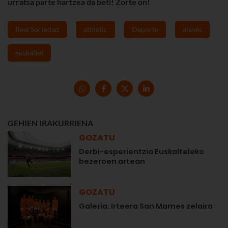
urratsa parte hartzea da beti! Zorte on!
Real Sociedad
athletic
Deporte
alavés
euskaltel
GEHIEN IRAKURRIENA
GOZATU
Derbi-esperientzia Euskalteleko
bezeroen artean
GOZATU
Galeria: Irteera San Mames zelaira