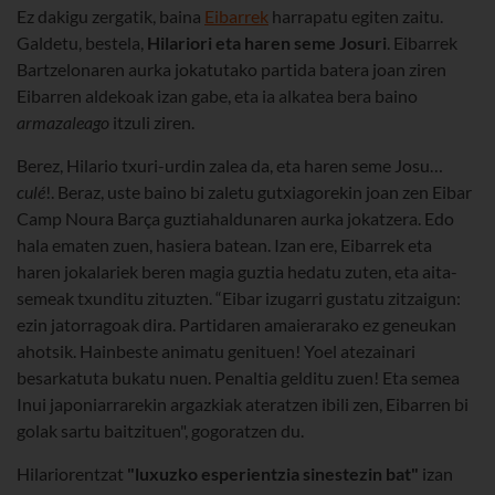
Ez dakigu zergatik, baina
Eibarrek
harrapatu egiten zaitu.
Galdetu, bestela,
Hilariori eta haren seme Josuri
. Eibarrek
Bartzelonaren aurka jokatutako partida batera joan ziren
Eibarren aldekoak izan gabe, eta ia alkatea bera baino
armazaleago
itzuli ziren.
Berez, Hilario txuri-urdin zalea da, eta haren seme Josu…
culé
!. Beraz, uste baino bi zaletu gutxiagorekin joan zen Eibar
Camp Noura Barça guztiahaldunaren aurka jokatzera. Edo
hala ematen zuen, hasiera batean. Izan ere, Eibarrek eta
haren jokalariek beren magia guztia hedatu zuten, eta aita-
semeak txunditu zituzten. “Eibar izugarri gustatu zitzaigun:
ezin jatorragoak dira. Partidaren amaierarako ez geneukan
ahotsik. Hainbeste animatu genituen! Yoel atezainari
besarkatuta bukatu nuen. Penaltia gelditu zuen! Eta semea
Inui japoniarrarekin argazkiak ateratzen ibili zen, Eibarren bi
golak sartu baitzituen", gogoratzen du.
Hilariorentzat
"luxuzko esperientzia sinestezin bat"
izan