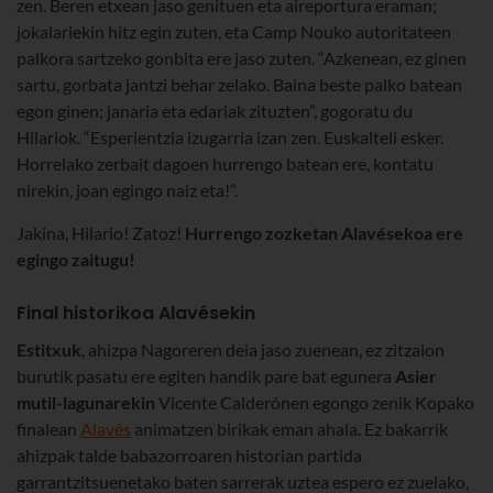
zen. Beren etxean jaso genituen eta aireportura eraman;
jokalariekin hitz egin zuten, eta Camp Nouko autoritateen
palkora sartzeko gonbita ere jaso zuten. “Azkenean, ez ginen
sartu, gorbata jantzi behar zelako. Baina beste palko batean
egon ginen; janaria eta edariak zituzten”, gogoratu du
Hilariok. “Esperientzia izugarria izan zen. Euskalteli esker.
Horrelako zerbait dagoen hurrengo batean ere, kontatu
nirekin, joan egingo naiz eta!”.
Jakina, Hilario! Zatoz!
Hurrengo zozketan Alavésekoa ere
egingo zaitugu!
Final historikoa Alavésekin
Estitxuk
, ahizpa Nagoreren deia jaso zuenean, ez zitzaion
burutik pasatu ere egiten handik pare bat egunera
Asier
mutil-lagunarekin
Vicente Calderónen egongo zenik Kopako
finalean
Alavés
animatzen birikak eman ahala. Ez bakarrik
ahizpak talde babazorroaren historian partida
garrantzitsuenetako baten sarrerak uztea espero ez zuelako,