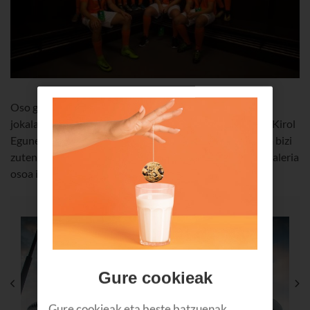
Oso gonbidatu bereziak izan zituzten Athletic Clubeko
jokalariek Bartzelonaren aurkako partidan. Euskaltelen Kirol
Eguneko txapelketaren irabazleek arratsalde paregabea bizi
zuten San Mamesen. Jarri kurtsorea irudiaren gainean galeria
osoa ikusi ahal izateko ?
Gure cookieak
Gure cookieak eta beste batzuenak