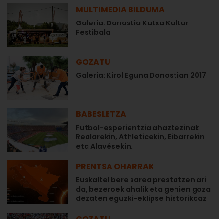
MULTIMEDIA BILDUMA
Galeria: Donostia Kutxa Kultur
Festibala
GOZATU
Galeria: Kirol Eguna Donostian 2017
BABESLETZA
Futbol-esperientzia ahaztezinak
Realarekin, Athleticekin, Eibarrekin
eta Alavésekin.
PRENTSA OHARRAK
Euskaltel bere sarea prestatzen ari
da, bezeroek ahalik eta gehien goza
dezaten eguzki-eklipse historikoaz
GOZATU