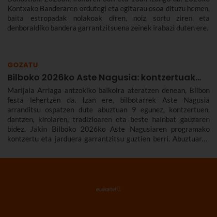
Kontxako Banderaren ordutegi eta egitarau osoa dituzu hemen,
baita estropadak nolakoak diren, noiz sortu ziren eta
denboraldiko bandera garrantzitsuena zeinek irabazi duten ere.
GOZATU
Bilboko 2026ko Aste Nagusia: kontzertuak...
Marijaia Arriaga antzokiko balkoira ateratzen denean, Bilbon
festa lehertzen da. Izan ere, bilbotarrek Aste Nagusia
arranditsu ospatzen dute abuztuan 9 egunez, kontzertuen,
dantzen, kirolaren, tradizioaren eta beste hainbat gauzaren
bidez. Jakin Bilboko 2026ko Aste Nagusiaren programako
kontzertu eta jarduera garrantzitsu guztien berri. Abuztuaren
22tik 30era izango da.