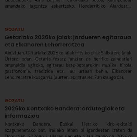
emandako laguntza eskertzeko. Hondarribiko Alardearen
jatorriari eta desfileari buruz, eta Hondarribiko jaien 2026ko
egitarauari buruz gehiago kontatuko dizugu. Gogoan hartu,
jaiak irailaren 4tik 10era dira eta.
GOZATU
Getariako 2026ko jaiak: jardueren egitaraua
eta Elkanoren Lehorreratzea
Abuztuan, Getariako 2026ko jaiak iritsiko dira: Salbatore jaiak.
Urtero, udan, Getaria festaz janzten da herriko zaindariari
omenaldia egiteko, egitarau bete-betearekin: musika, kirola,
gastronomia, tradizioa eta, lau urtean behin, Elkanoren
Lehorreratze ikusgarria (aurten, abuztuaren 7an izango da).
GOZATU
2026ko Kontxako Bandera: ordutegiak eta
informazioa
Kontxako Bandera, Euskal Herriko kirol-ekitaldi
ezagunenetako bat, iraileko lehen bi igandeetan izaten da
Donostian. 2026an, irailaren 6an eta 13an izango da. 2026ko