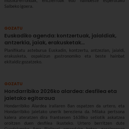
musika-errondak, entzierroak edo hainbeste esperotako
Salbeko igoera.
GOZATU
Euskadiko agenda: kontzertuak, jaialdiak,
antzerkia, jaiak, erakusketak…
Planifikatu asteburua Euskadin, kontzertu, antzezlan, jaialdi,
erakusketa, ospakizun gastronomiko eta beste hainbat
ekitaldiz gozatzeko.
GOZATU
Hondarribiko 2026ko alardea: desfilea eta
jaietako egitaraua
Hondarribiko Alardea irailaren 8an ospatzen da urtero, eta
Hondarribiko jaietako unerik bereziena da. Milaka pertsona
kalera ateratzen dira frantsesen 1638ko setiotik askatzea
oroitzen duen desfilea ikusteko. Urtero berritzen dute
Guadalupeko Ama Birjinari emandako botoa, garaipenean