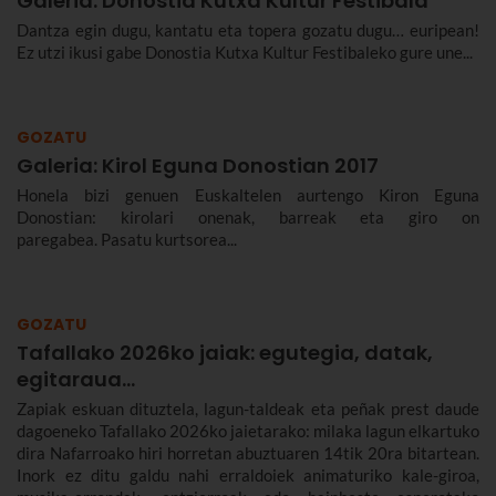
Galeria: Donostia Kutxa Kultur Festibala
Dantza egin dugu, kantatu eta topera gozatu dugu… euripean!
Ez utzi ikusi gabe Donostia Kutxa Kultur Festibaleko gure une...
GOZATU
Galeria: Kirol Eguna Donostian 2017
Honela bizi genuen Euskaltelen aurtengo Kiron Eguna
Donostian: kirolari onenak, barreak eta giro on
paregabea. Pasatu kurtsorea...
GOZATU
Tafallako 2026ko jaiak: egutegia, datak,
egitaraua...
Zapiak eskuan dituztela, lagun-taldeak eta peñak prest daude
dagoeneko Tafallako 2026ko jaietarako: milaka lagun elkartuko
dira Nafarroako hiri horretan abuztuaren 14tik 20ra bitartean.
Inork ez ditu galdu nahi erraldoiek animaturiko kale-giroa,