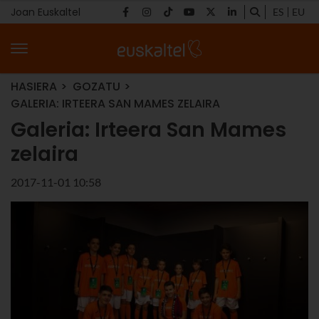
Joan Euskaltel
ES
EU
HASIERA
GOZATU
GALERIA: IRTEERA SAN MAMES ZELAIRA
Galeria: Irteera San Mames
zelaira
2017-11-01 10:58