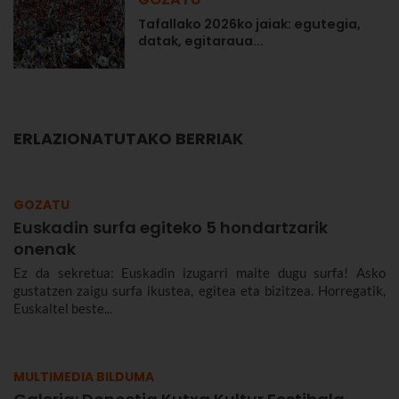
Tafallako 2026ko jaiak: egutegia,
datak, egitaraua...
ERLAZIONATUTAKO BERRIAK
GOZATU
Euskadin surfa egiteko 5 hondartzarik
onenak
Ez da sekretua: Euskadin izugarri maite dugu surfa! Asko
gustatzen zaigu surfa ikustea, egitea eta bizitzea. Horregatik,
Euskaltel beste...
MULTIMEDIA BILDUMA