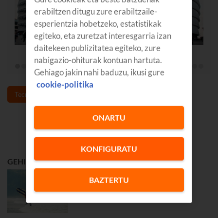
erabiltzen ditugu zure erabiltzaile-
esperientzia hobetzeko, estatistikak
egiteko, eta zuretzat interesgarria izan
daitekeen publizitatea egiteko, zure
nabigazio-ohiturak kontuan hartuta.
Gehiago jakin nahi baduzu, ikusi gure
cookie-politika
Tecnología
athletic
Deporte
ONARTU
KONFIGURATU
GEHIEN IRAKURRIENA
GOZATU
BAZTERTU
Euskadin surfa egiteko 5
hondartzarik onenak