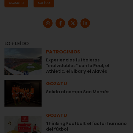
osasuna
sorteo
LO + LEÍDO
PATROCINIOS
Experiencias futboleras
“inolvidables” con la Real, el
Athletic, el Eibar y el Alavés
GOZATU
Salida al campo San Mamés
GOZATU
Thinking Football: el factor humano
del fútbol