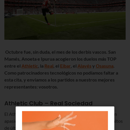
Octubre fue, sin duda, el mes de los derbis vascos. San
Mamés, Anoeta e Ipurua acogieron los duelos más TOP
entre el
Athletic
, la
Real
, el
Eibar
, el
Alavés
y
Osasuna
.
Como patrocinadores tecnológicos no podíamos faltar a
esta cita, y enviamos a los partidos a nuestros mejores
representantes: vosotros.
Athletic Club – Real Sociedad
El Athletic y la Real se enfrentaron el 16 de octubre en un
apasionante duelo en el que no faltaron goles ni sobresaltos
de última hora. Al final, los bilbaínos se impusieron en el