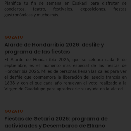
Planifica tu fin de semana en Euskadi para disfrutar de
conciertos, teatro, festivales, exposiciones, fiestas
gastronómicas y mucho más.
GOZATU
Alarde de Hondarribia 2026: desfile y
programa de las fiestas
El Alarde de Hondarribia 2026, que se celebra cada 8 de
septiembre, es el momento más especial de las fiestas de
Hondarribia 2026. Miles de personas llenan las calles para ver
el desfile que conmemora la liberación del asedio francés en
1638 y con el que cada año renuevan el voto realizado a la
Virgen de Guadalupe para agradecerle su ayuda en la victoria.
Te contamos más sobre el origen y el desfile del Alarde de
Hondarribia 2026 y el programa de fiestas de Hondarribia
2026. Toma nota porque las fiestas son del 4 al 10 de
GOZATU
septiembre.
Fiestas de Getaria 2026: programa de
actividades y Desembarco de Elkano