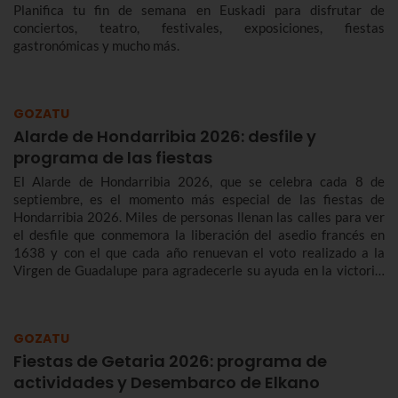
Planifica tu fin de semana en Euskadi para disfrutar de
conciertos, teatro, festivales, exposiciones, fiestas
gastronómicas y mucho más.
GOZATU
Alarde de Hondarribia 2026: desfile y
programa de las fiestas
El Alarde de Hondarribia 2026, que se celebra cada 8 de
septiembre, es el momento más especial de las fiestas de
Hondarribia 2026. Miles de personas llenan las calles para ver
el desfile que conmemora la liberación del asedio francés en
1638 y con el que cada año renuevan el voto realizado a la
Virgen de Guadalupe para agradecerle su ayuda en la victoria.
Te contamos más sobre el origen y el desfile del Alarde de
Hondarribia 2026 y el programa de fiestas de Hondarribia
2026. Toma nota porque las fiestas son del 4 al 10 de
GOZATU
septiembre.
Fiestas de Getaria 2026: programa de
actividades y Desembarco de Elkano