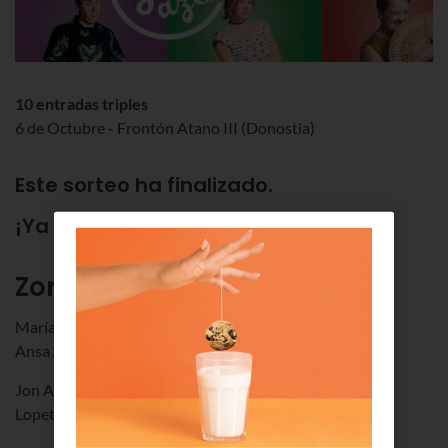
10 entradas triples
6 de Octubre - Frontón Atano III (Donostia)
Este sorteo ha finalizado.
¡Ya tenemos ganadores!
Zorionak!
María Carmen
Ansa Aranzabe
Jon Ander
Lopetegui