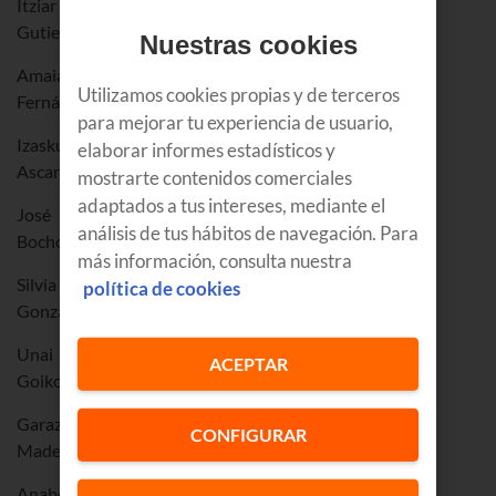
Itziar
Gutierrez Fernandez
Nuestras cookies
Amaia
Utilizamos cookies propias y de terceros
Fernández Vega
para mejorar tu experiencia de usuario,
Izaskun
elaborar informes estadísticos y
Ascargorta Cuesta
mostrarte contenidos comerciales
adaptados a tus intereses, mediante el
José
análisis de tus hábitos de navegación. Para
Bocho Silvero
más información, consulta nuestra
Silvia
política de cookies
González Uria
Unai
ACEPTAR
Goikoetxea Izagirre
Garazi
CONFIGURAR
Madera Beitia
Anabel