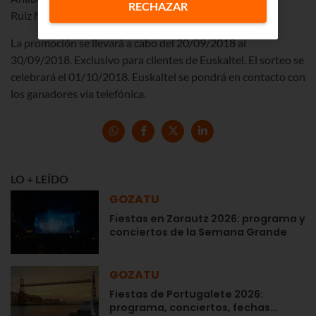
RECHAZAR
Ruiz Nieto
La promoción se llevará a cabo del 20/09/2018 al
30/09/2018. Exclusivo para clientes de Euskaltel. El sorteo se
celebrará el 01/10/2018. Euskaltel se pondrá en contacto con
los ganadores vía telefónica.
LO + LEÍDO
GOZATU
Fiestas en Zarautz 2026: programa y
conciertos de la Semana Grande
GOZATU
Fiestas de Portugalete 2026:
programa, conciertos, fechas…