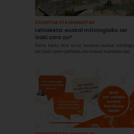
ZOZKETAK ETA LEHIAKETAK
Lehiaketa: euskal mitologiako zer
izaki zara zu?
Parte hartu test erraz honetan euskal mitologi
zer izaki zaren jakiteko, eta irabazi kamiseta bat.
ZOZKETAK ETA LEHIAKETAK