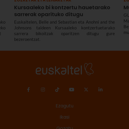
Kursaaleko bi kontzertu hauetarako
M
sarrerak oparituko ditugu
GU
Ma
ako
Euskaltelen, Belle and Sebastian eta Anohni and the
B
eko
Johnsons taldeen Kursaaleko kontzertuetarako
mu
t
sarrera bikoitzak oparitzen ditugu gure
bezeroentzat.
Ezagutu
Ikasi
Gozatu