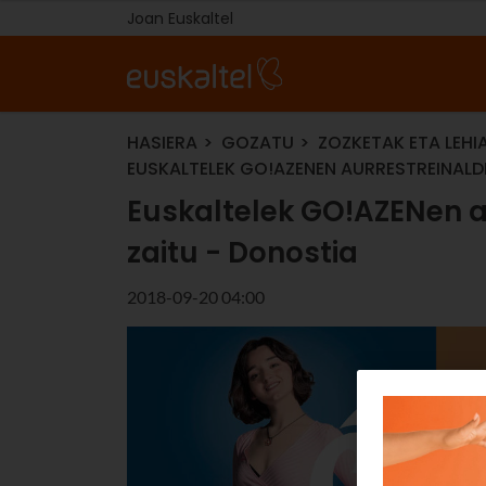
Joan Euskaltel
HASIERA
GOZATU
ZOZKETAK ETA LEHI
EUSKALTELEK GO!AZENEN AURRESTREINALD
Euskaltelek GO!AZENen a
zaitu - Donostia
2018-09-20 04:00