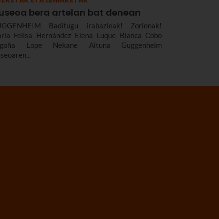
useoa bera artelan bat denean
GGENHEIM Baditugu irabazleak! Zorionak!
ría Felisa Hernández Elena Luque Blanca Cobo
egoña Lope Nekane Altuna Guggenheim
seoaren...