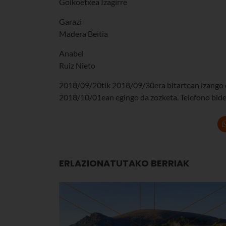
Goikoetxea Izagirre
Garazi
Madera Beitia
Anabel
Ruiz Nieto
2018/09/20tik 2018/09/30era bitartean izango d
2018/10/01ean egingo da zozketa. Telefono bidez
ERLAZIONATUTAKO BERRIAK