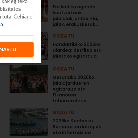
tikak egiteko,
Euskadiko agenda:
blizitatea
kontzertuak,
artuta. Gehiago
jaialdiak, antzerkia,
ka
jaiak, erakusketak…
GOZATU
Hondarribiko 2026ko
NARTU
alardea: desfilea eta
jaietako egitaraua
GOZATU
Getariako 2026ko
jaiak: jardueren
egitaraua eta
Elkanoren
Lehorreratzea
GOZATU
2026ko Kontxako
Bandera: ordutegiak
eta informazioa