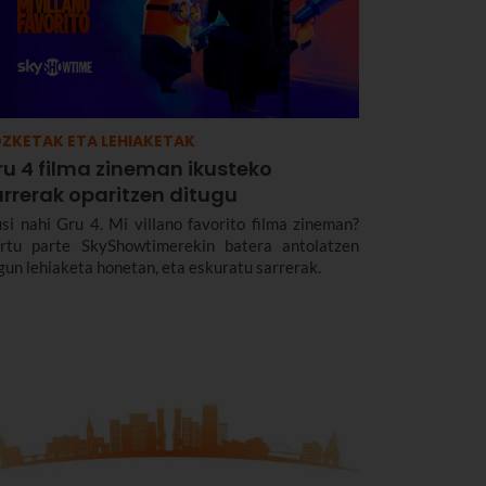
ZKETAK ETA LEHIAKETAK
ru 4 filma zineman ikusteko
arrerak oparitzen ditugu
usi nahi Gru 4. Mi villano favorito filma zineman?
rtu parte SkyShowtimerekin batera antolatzen
gun lehiaketa honetan, eta eskuratu sarrerak.