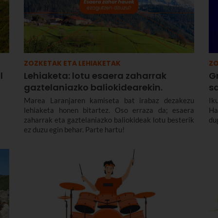
ZOZKETAK ETA LEHIAKETAK
ZO
l
Lehiaketa: lotu esaera zaharrak
G
gaztelaniazko baliokidearekin.
s
Marea Laranjaren kamiseta bat irabaz dezakezu
Ik
lehiaketa honen bitartez. Oso erraza da; esaera
Ha
zaharrak eta gaztelaniazko baliokideak lotu besterik
du
ez duzu egin behar. Parte hartu!