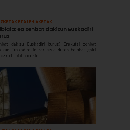
ZKETAK ETA LEHIAKETAK
ibiala: ea zenbat dakizun Euskadiri
uruz
nbat dakizu Euskadiri buruz? Erakutsi zenbat
kizun Euskadirekin zerikusia duten hainbat gairi
ruzko tribial honekin.
ZKETAK ETA LEHIAKETAK