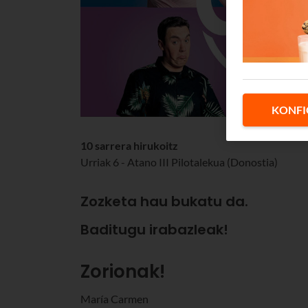
KONFI
10 sarrera hirukoitz
Urriak 6 - Atano III Pilotalekua (Donostia)
Zozketa hau bukatu da.
Baditugu irabazleak!
Zorionak!
María Carmen