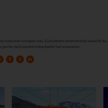
a indarrean sustapen hau. Euskaltelen bezeroentzat bakarrik da.
 jarriko da Euskaltel irabazleekin harremanetan.