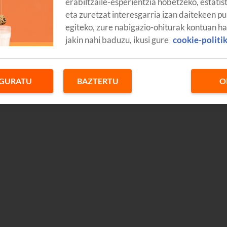
erabiltzaile-esperientzia hobetzeko, estatis
eta zuretzat interesgarria izan daitekeen pu
egiteko, zure nabigazio-ohiturak kontuan h
jakin nahi baduzu, ikusi gure
cookie-politi
GURATU
BAZTERTU
O