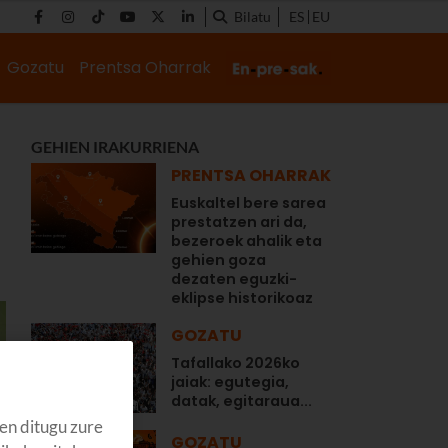
Bilatu
ES
EU
Gozatu
Prentsa Oharrak
GEHIEN IRAKURRIENA
PRENTSA OHARRAK
Euskaltel bere sarea
prestatzen ari da,
bezeroek ahalik eta
gehien goza
dezaten eguzki-
eklipse historikoaz
GOZATU
Tafallako 2026ko
jaiak: egutegia,
datak, egitaraua...
en ditugu zure
GOZATU