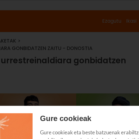
Ezagutu
Ikasi
AKETAK
IARA GONBIDATZEN ZAITU - DONOSTIA
urrestreinaldiara gonbidatzen
Gure cookieak
Gure cookieak eta beste batzuenak erabiltz