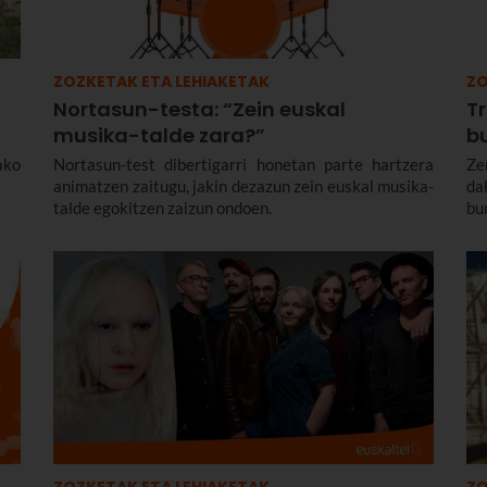
ZOZKETAK ETA LEHIAKETAK
ZO
Nortasun-testa: “Zein euskal
Tr
musika-talde zara?”
b
ako
Nortasun-test dibertigarri honetan parte hartzera
Ze
animatzen zaitugu, jakin dezazun zein euskal musika-
da
talde egokitzen zaizun ondoen.
bu
ZOZKETAK ETA LEHIAKETAK
ZO