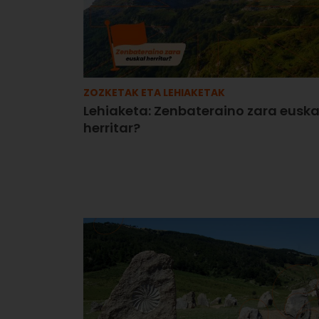
ZOZKETAK ETA LEHIAKETAK
Lehiaketa: Zenbateraino zara euska
herritar?