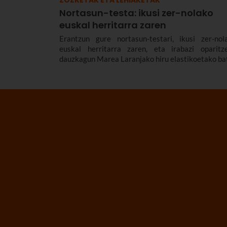
Nortasun-testa: ikusi zer-nolako
euskal herritarra zaren
Erantzun gure nortasun-testari, ikusi zer-nol
euskal herritarra zaren, eta irabazi oparitz
dauzkagun Marea Laranjako hiru elastikoetako ba