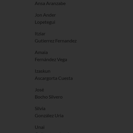
Ansa Aranzabe
Jon Ander
Lopetegui
Itziar
Gutierrez Fernandez
Amaia
Fernández Vega
Izaskun
Ascargorta Cuesta
José
Bocho Silvero
Silvia
González Uria
Unai