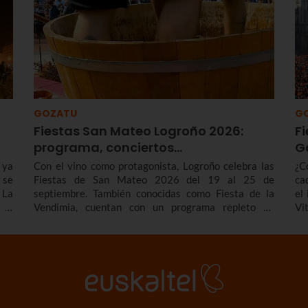
GOZATU
G
Fiestas San Mateo Logroño 2026:
Fi
programa, conciertos…
G
 ya
Con el vino como protagonista, Logroño celebra las
¿C
 se
Fiestas de San Mateo 2026 del 19 al 25 de
ca
 La
septiembre. También conocidas como Fiesta de la
el
 el
Vendimia, cuentan con un programa repleto de
Vi
las
actividades en el que no faltan el desfile de carrozas,
ce
an,
los gigantes y cabezudos, los Vendimiadores, los
mu
los
conciertos ni el tradicional Pisado de la Uva. Consulta
ag
aquí el programa de las Fiestas de San Mateo de
Logroño 2026.