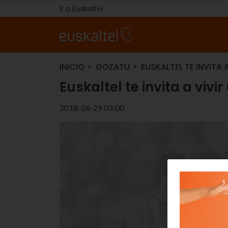
Ir a Euskaltel
INICIO
GOZATU
EUSKALTEL TE INVITA 
Euskaltel te invita a vivi
2018-06-29 03:00