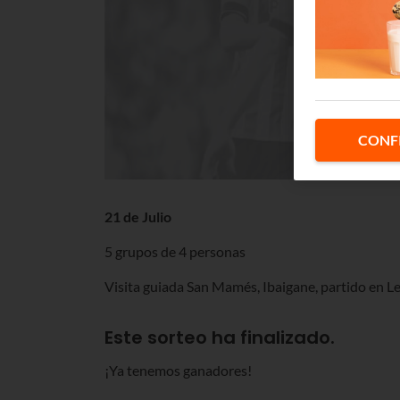
CONF
21 de Julio
5 grupos de 4 personas
Visita guiada San Mamés, Ibaigane, partido en 
Este sorteo ha finalizado.
¡Ya tenemos ganadores!