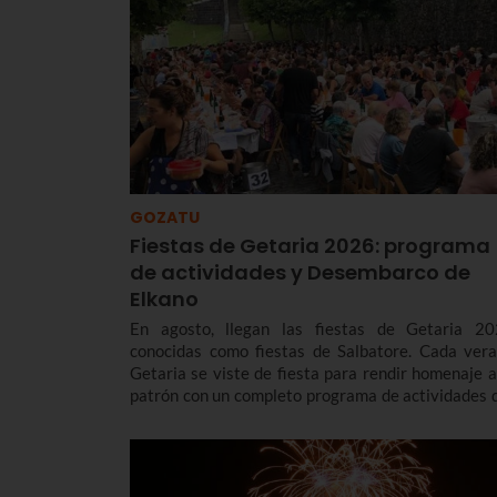
GOZATU
Fiestas de Getaria 2026: programa
de actividades y Desembarco de
Elkano
En agosto, llegan las fiestas de Getaria 20
conocidas como fiestas de Salbatore. Cada vera
Getaria se viste de fiesta para rendir homenaje a
patrón con un completo programa de actividades 
incluye música, deporte, gastronomía, tradición
cada cuatro años, un espectacular Desembarco
Elkano, que este año será el día 7 de agosto.