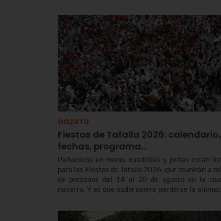
GOZATU
Fiestas de Tafalla 2026: calendario,
fechas, programa…
Pañuelicos en mano, kuadrillas y peñas están lis
para las Fiestas de Tafalla 2026, que reunirán a mi
de personas del 14 al 20 de agosto en la ciu
navarra. Y es que nadie quiere perderse la animac
en la calle con los Gigantes, las rondas musicales, 
encierros o la esperada subida a la Salve.