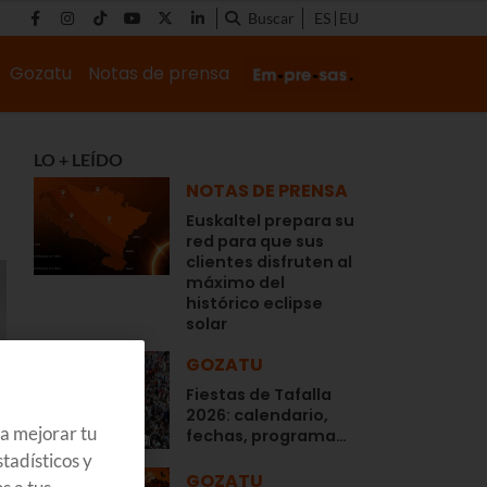
Buscar
ES
EU
Gozatu
Notas de prensa
LO + LEÍDO
NOTAS DE PRENSA
Euskaltel prepara su
red para que sus
clientes disfruten al
máximo del
histórico eclipse
solar
GOZATU
Fiestas de Tafalla
2026: calendario,
ra mejorar tu
fechas, programa…
tadísticos y
GOZATU