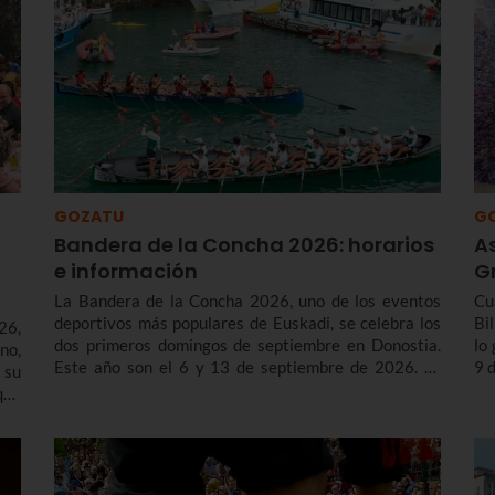
Te
Al
de
so
GOZATU
G
Bandera de la Concha 2026: horarios
A
e información
G
La Bandera de la Concha 2026, uno de los eventos
Cu
deportivos más populares de Euskadi, se celebra los
Bi
26,
dos primeros domingos de septiembre en Donostia.
lo
no,
Este año son el 6 y 13 de septiembre de 2026. Te
9 
 su
contamos los horarios y el programa de la Bandera de
tr
que
la Concha 2026, cómo son las regatas, cuándo
co
 y,
surgieron y repasamos los vencedores/as de la
la
 de
competición de traineras más importante de la
Bi
temporada.n