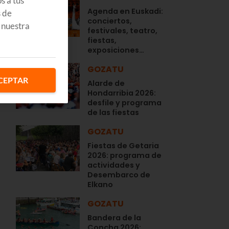
s a tus
Agenda en Euskadi:
s de
conciertos,
 nuestra
festivales, teatro,
fiestas,
exposiciones…
GOZATU
CEPTAR
Alarde de
Hondarribia 2026:
desfile y programa
de las fiestas
GOZATU
Fiestas de Getaria
2026: programa de
actividades y
Desembarco de
Elkano
GOZATU
Bandera de la
Concha 2026: