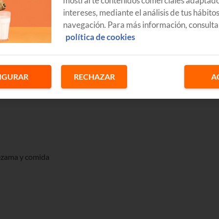
mostrarte contenidos comerciales adaptado
intereses, mediante el análisis de tus hábito
navegación. Para más información, consulta
política de cookies
IGURAR
RECHAZAR
A
Lezama y comida