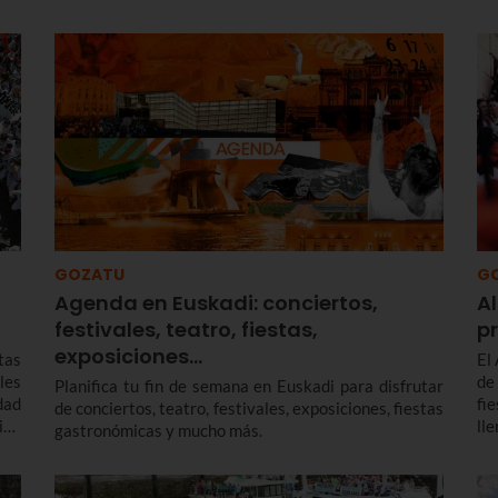
GOZATU
G
Agenda en Euskadi: conciertos,
Al
festivales, teatro, fiestas,
p
exposiciones…
tas
El
les
de
Planifica tu fin de semana en Euskadi para disfrutar
dad
fi
de conciertos, teatro, festivales, exposiciones, fiestas
ión
ll
gastronómicas y mucho más.
los
li
ca
Gu