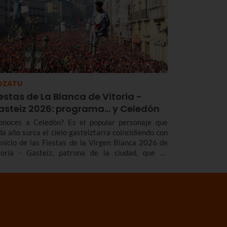
OZATU
estas de La Blanca de Vitoria -
asteiz 2026: programa… y Celedón
onoces a Celedón? Es el popular personaje que
da año surca el cielo gasteiztarra coincidiendo con
 inicio de las Fiestas de la Virgen Blanca 2026 de
toria - Gasteiz, patrona de la ciudad, que se
lebran del 4 al 9 de agosto. Una tradición con
cha historia y una celebración con una intensa
enda de actividades.