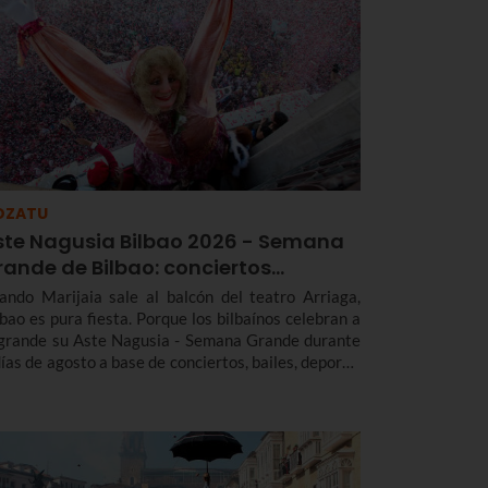
 contamos más sobre el origen y el desfile del
arde de Hondarribia 2026 y el programa de fiestas
 Hondarribia 2026. Toma nota porque las fiestas
n del 4 al 10 de septiembre.
OZATU
ste Nagusia Bilbao 2026 - Semana
rande de Bilbao: conciertos…
ando Marijaia sale al balcón del teatro Arriaga,
lbao es pura fiesta. Porque los bilbaínos celebran a
 grande su Aste Nagusia - Semana Grande durante
días de agosto a base de conciertos, bailes, deporte,
adición y mucho más. Entérate de todos los
nciertos y actividades destacadas del programa de
 Aste Nagusia Bilbao 2026 - Semana Grande de
lbao 2026 del 22 al 30 de agosto.