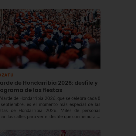
OZATU
arde de Hondarribia 2026: desfile y
rograma de las fiestas
 Alarde de Hondarribia 2026, que se celebra cada 8
 septiembre, es el momento más especial de las
estas de Hondarribia 2026. Miles de personas
enan las calles para ver el desfile que conmemora la
beración del asedio francés en 1638 y con el que
da año renuevan el voto realizado a la Virgen de
adalupe para agradecerle su ayuda en la victoria.