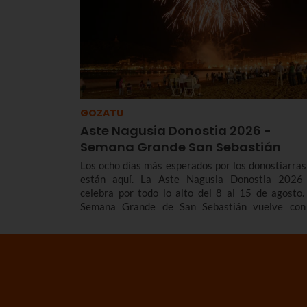
GOZATU
Aste Nagusia Donostia 2026 -
Semana Grande San Sebastián
Los ocho días más esperados por los donostiarras
están aquí. La Aste Nagusia Donostia 2026
celebra por todo lo alto del 8 al 15 de agosto.
Semana Grande de San Sebastián vuelve con
tradicional cañonazo que marca el inicio de 
fiestas, los fuegos artificiales que tanto nos gust
los gigantes y cabezudos, los toros de fuego, 
conciertos...