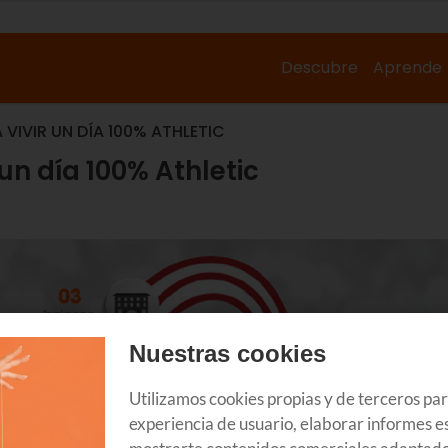
Descubre
Aprende
A VIVIR UN DÍA 100% ATHLETIC
r un día 100% Athletic
Nuestras cookies
Utilizamos cookies propias y de terceros pa
experiencia de usuario, elaborar informes es