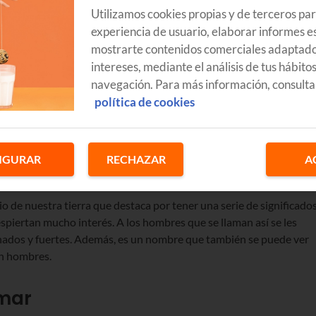
Utilizamos cookies propias y de terceros pa
experiencia de usuario, elaborar informes es
mostrarte contenidos comerciales adaptado
intereses, mediante el análisis de tus hábito
navegación. Para más información, consulta
política de cookies
IGURAR
RECHAZAR
A
 de nuestra tierra que destaca por tener una serie de significado
spiertan mucho interés. A los hombres que se llaman así se les
enados y fuertes. Además, es un nombre que también se puede ver
n hombres.
imar