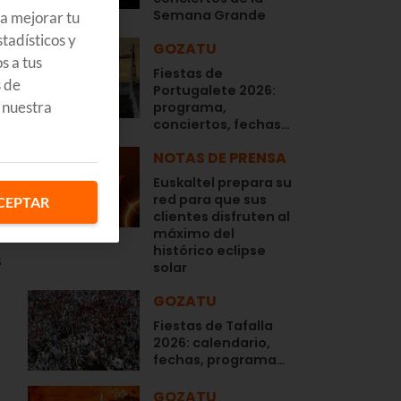
Semana Grande
ra mejorar tu
tadísticos y
GOZATU
s a tus
Fiestas de
s de
Portugalete 2026:
 nuestra
programa,
conciertos, fechas…
NOTAS DE PRENSA
Euskaltel prepara su
red para que sus
CEPTAR
clientes disfruten al
máximo del
histórico eclipse
s
solar
GOZATU
Fiestas de Tafalla
2026: calendario,
fechas, programa…
GOZATU