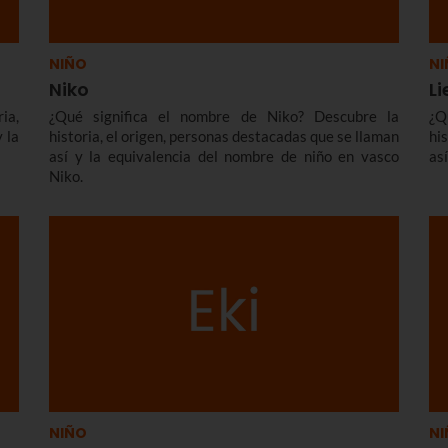
NIÑO
NI
Niko
Li
ia,
¿Qué significa el nombre de Niko? Descubre la
¿Q
 la
historia, el origen, personas destacadas que se llaman
hi
así y la equivalencia del nombre de niño en vasco
as
Niko.
NIÑO
NI