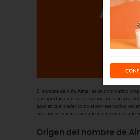
CONF
El
nombre de niño Aimar
es un nominativo propio
que aportan unos valores y una presencia que de
asocian cualidades como el ser reservados, ord
en algunas mujeres, aunque mucho menos que e
Origen del nombre de A