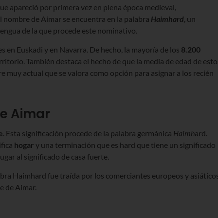
ue apareció por primera vez en plena época medieval,
el nombre de Aimar se encuentra en la palabra
Haimhard
, un
lengua de la que procede este nominativo.
 en Euskadi y en Navarra. De hecho, la mayoría de los
8.200
rritorio. También destaca el hecho de que la media de edad de esto
bre muy actual que se valora como opción para asignar a los recién
de Aimar
e
. Esta significación procede de la palabra germánica
Haimh
ard.
ifica
hogar
y una terminación que es hard que tiene un significado
gar al significado de casa fuerte.
labra Haimhard fue traída por los comerciantes europeos y asiático
e de Aimar.