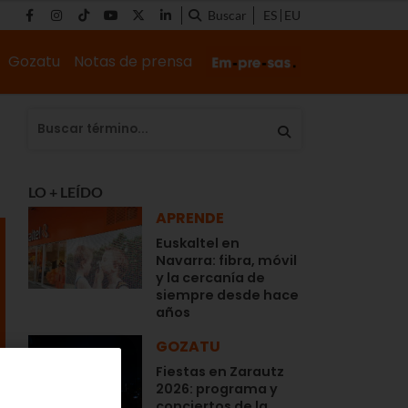
Buscar
ES
EU
Gozatu
Notas de prensa
LO + LEÍDO
APRENDE
Euskaltel en
Navarra: fibra, móvil
y la cercanía de
siempre desde hace
años
GOZATU
Fiestas en Zarautz
2026: programa y
conciertos de la