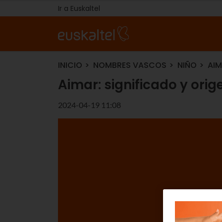
Ir a Euskaltel
INICIO
NOMBRES VASCOS
NIÑO
AIM
Aimar: significado y ori
2024-04-19 11:08