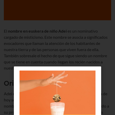
El
nombre en euskera de niño Adei
es un nominativo
cargado de misticismo. Este nombre se asocia a significados
evocadores que llaman la atención de los habitantes de
nuestra tierra y de las personas que viven fuera de ella.
También sobresale el hecho de que sigue siendo un nombre
que se tiene en cuenta cuando llegan los recién nacidos a
nuestro territorio.
Origen del nombre de Adei
Adei es un nominativo que tiene unos orígenes que a día de
hoy se siguen estudiando. Lo más probable es que este
nombre llegara a Euskal Herria en tiempos pasados debido a
su procedencia hebrea. No hay que olvidar que la cultura