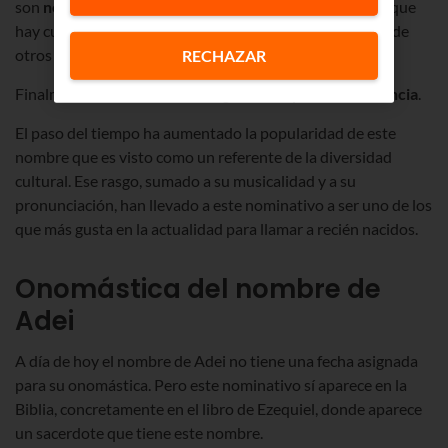
son
noble
o
valiente
. También hay que tener en cuenta que
hay culturas en las que este nombre es una abreviatura de
otros más largos y tradicionales.
RECHAZAR
Finalmente, en euskera Adei significa r
espeto o deferencia
.
El paso del tiempo ha aumentado la popularidad de este
nombre que es visto como un referente de la diversidad
cultural. Ese rasgo, sumado a su musicalidad y a su
pronunciación, han llevado a este nominativo a ser uno de los
que más gusta en la actualidad para llamar a recién nacidos.
Onomástica del nombre de
Adei
A día de hoy el nombre de Adei no tiene una fecha asignada
para su onomástica. Pero este nominativo sí aparece en la
Biblia, concretamente en el libro de Ezequiel, donde aparece
un sacerdote que tiene este nombre.