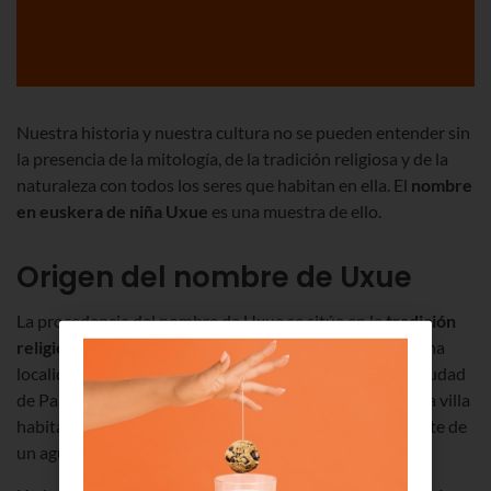
Nuestra historia y nuestra cultura no se pueden entender sin
la presencia de la mitología, de la tradición religiosa y de la
naturaleza con todos los seres que habitan en ella. El
nombre
en euskera de niña Uxue
es una muestra de ello.
Origen del nombre de Uxue
La procedencia del nombre de Uxue se sitúa en la
tradición
religiosa de Navarra y de Euskadi
. Todo comienza en una
localidad que se encuentra a poco más de 50 km de la ciudad
de Pamplona/Iruña. La tradición popular dice que en esa villa
habitaba una paloma que entraba y salía constantemente de
un agujero situado en una piedra.