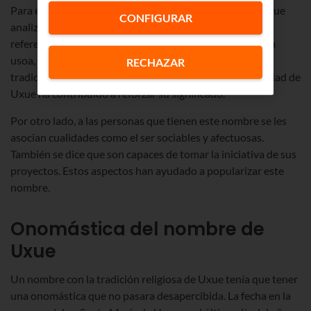
Para establecer el significado del nombre de Uxue hay que
CONFIGURAR
analizar su origen euskaldun. Este nominativo es una
referencia a la “
paloma
”. De hecho, procede de la palabra
usoa, que también tiene el significado de “paloma”. La
RECHAZAR
tradición religiosa de la advocación mariana de la localidad de
Uxue ha contribuido a reforzar su significado.
Por otro lado, a las personas que tienen este nombre se les
asocian cualidades como el ser sociables y afectuosas.
También se dice que son capaces de tomar la iniciativa de sus
proyectos. Estos aspectos han ayudado a popularizar este
nombre.
Onomástica del nombre de
Uxue
Un nombre con la tradición religiosa de Uxue tenía que tener
una onomástica que no pasara desapercibida. La fecha en la