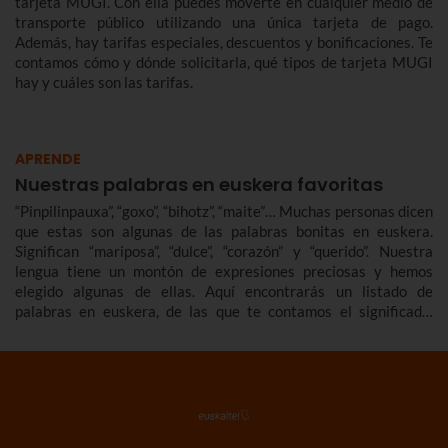
tarjeta MUGI. Con ella puedes moverte en cualquier medio de
transporte público utilizando una única tarjeta de pago.
Además, hay tarifas especiales, descuentos y bonificaciones. Te
contamos cómo y dónde solicitarla, qué tipos de tarjeta MUGI
hay y cuáles son las tarifas.
APRENDE
Nuestras palabras en euskera favoritas
“Pinpilinpauxa”, “goxo”, “bihotz”, “maite”… Muchas personas dicen
que estas son algunas de las palabras bonitas en euskera.
Significan “mariposa”, “dulce”, “corazón” y “querido”. Nuestra
lengua tiene un montón de expresiones preciosas y hemos
elegido algunas de ellas. Aquí encontrarás un listado de
palabras en euskera, de las que te contamos el significado.
También recopilamos palabras en euskera bonitas, cariñosas,
raras, básicas… que ampliarán tu vocabulario en euskera.