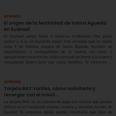
APRENDE
El origen de la festividad de Santa Águeda
en Euskadi
En Euskadi somos fieles a nuestras tradiciones. Nos gusta
cantar y si es en kuadrilla mejor. Una estampa que se repite
cada 4 de febrero, víspera de Santa Águeda. Vestidos de
baserritarras y acompañados de la makila, los coros y
agrupaciones recorren las calles cantando en honor a la virgen y
recaudando dinero para una causa benéfica. Te contamos la
historia de Santa Águeda, cómo se celebra en Bilbao y en otras
localidades de Euskadi para que no te pierdas Agate Deuna.
APRENDE
Tarjeta BAT: tarifas, cómo solicitarla y
recargar con el móvil…
La tarjeta BAT es un sistema de pago con tarjeta que puedes
utilizar en el transporte urbano, tranvía y servicios forales de
Gasteiz. Te contamos dónde puedes solicitarla, qué tipos de