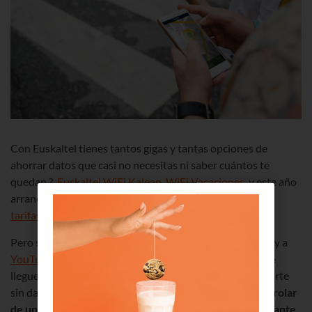
Con Euskaltel tienes tantos gigas y tantas opciones de
ahorrar datos que casi no necesitas ni saber cuántos te
quedan ?.
Euskaltel WiFi Kalean
,
WiFi Vacaciones
, y este año
arrancamos aumentando la mayoría de nuestras
tarifas de datos y de llamadas
.
Pero si eres de las que siempre se conectan a
Instagram
y a
YouTube
a lo loco y todos los meses estás deseando que
llegue el día 22, tenemos lo que necesitas para no quedarte
sin datos: la
App de Euskaltel
. Con ella vas a poder
controlar
de un simple vistazo cuántos datos has consumido durante