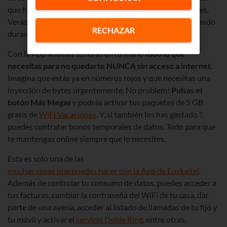
que hacer un poco de scroll para llegar a tus datos móviles.
Verás un gráfico que te enseña cuántos gigas has consumido
RECHAZAR
durante el mes; cuántos te quedan y la tarifa que tienes.
Con la App además tendrás en tu mano
todo lo que
necesitas para no quedarte NUNCA sin acceso a internet
.
Imagina que estás ya en números rojos y que necesitas una
inyección de bytes urgentemente. No problem!
Pulsas el
botón Más Megas
y podrás activar tus paquetes de 5 GB
gratis de
WiFi Vacaciones
. Y, si también los has gastado ?,
puedes contratar bonos temporales de datos. Todo para que
te mantengas online siempre que lo necesites.
Esta es solo una de las
muchas cosas que puedes hacer con la App de Euskaltel
.
Además de controlar tu consumo de datos, puedes acceder a
tus facturas, cambiar la contraseña del WiFi de tu casa, dar
parte de una avería, acceder al listado de llamadas de tu fijo y
tu móvil y activar el
servicio Doble Ring
, entre otras.