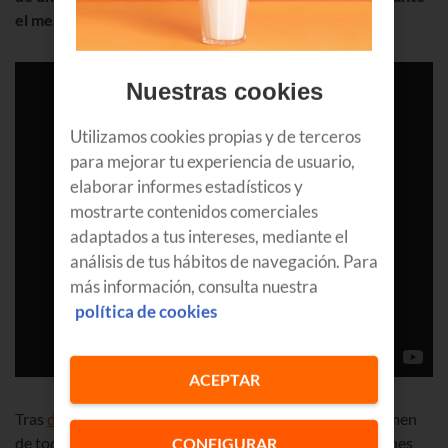
el mes y cuántos quedan en tu tarifa
.
Nuestras cookies
Utilizamos cookies propias y de terceros
para mejorar tu experiencia de usuario,
elaborar informes estadísticos y
mostrarte contenidos comerciales
adaptados a tus intereses, mediante el
análisis de tus hábitos de navegación. Para
más información, consulta nuestra
política de cookies
ACEPTAR
Tras
descargarte la App
y registrarte, accedes a un resumen
de todos los servicios que tienes contratados, y solo tienes
CONFIGURAR