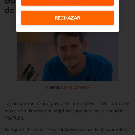
Gorka Barredo
:
4,32 millones
de seguidores en YouTube
RECHAZAR
Fuente:
Gorka Barredo
La cocina es su pasión y así se lo contagia Gorka Barredo a
los
más de 4 millones de suscriptores que tiene en su canal de
YouTube.
Aunque él dice que "Eso de
influencer
nunca ha ido conmigo",