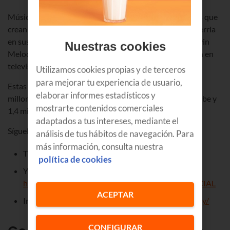
Música, coreografías, estilo de vida… son los contenidos que
crean las hermanas guipuzcoanas Paula y Aitana Etxeberria
en sus canales en redes sociales. Conocidas como las Twin
Nuestras cookies
Melody, estas
influencers vascas
de Ordizia, debutaron en
televisión de la mano de Pablo Motos en
El hormiguero
.
Utilizamos cookies propias y de terceros
para mejorar tu experiencia de usuario,
Estas hermanas arrasan en la red, donde tienen
casi 20
elaborar informes estadísticos y
millones de seguidores en TikTok,
3,3 millones en YouTube
y
mostrarte contenidos comerciales
1,4 millones en Instagram
.
adaptados a tus intereses, mediante el
Síguelas en:
análisis de tus hábitos de navegación. Para
más información, consulta nuestra
TikTok:
https://www.tiktok.com/@twinmelody
política de cookies
YouTube:
https://www.youtube.com/@TWINMELODYOFFICIAL
ACEPTAR
Instagram:
https://www.instagram.com/twinmelody/
CONFIGURAR