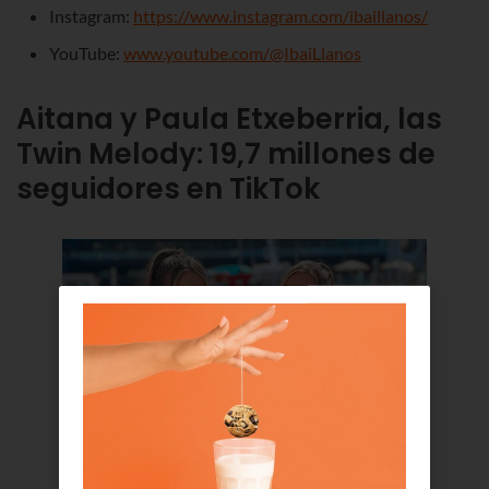
Instagram:
https://www.instagram.com/ibaillanos/
YouTube:
www.youtube.com/@IbaiLlanos
Aitana y Paula Etxeberria, las
Twin Melody
:
19,7 millones
de
seguidores en TikTok
Fuente:
Twin Melody