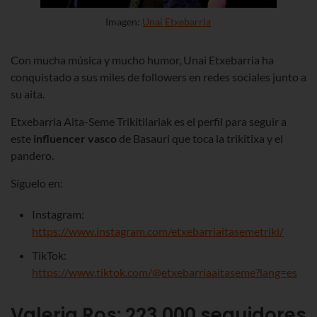
Imagen:
Unai Etxebarria
Con mucha música y mucho humor, Unai Etxebarria ha
conquistado a sus miles de followers en redes sociales junto a
su aita.
Etxebarria Aita-Seme Trikitilariak es el perfil para seguir a
este
influencer vasco
de Basauri que toca la trikitixa y el
pandero.
Síguelo en:
Instagram:
https://www.instagram.com/etxebarriaitasemetriki/
TikTok:
https://www.tiktok.com/@etxebarriaaitaseme?lang=es
Valeria Ros: 223.000
seguidores