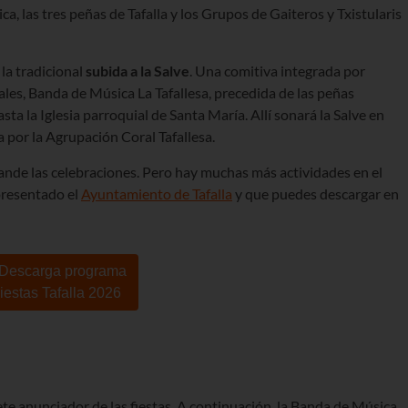
a, las tres peñas de Tafalla y los Grupos de Gaiteros y Txistularis
 la tradicional
subida a la Salve
. Una comitiva integrada por
ales, Banda de Música La Tafallesa, precedida de las peñas
asta la Iglesia parroquial de Santa María. Allí sonará la Salve en
 por la Agrupación Coral Tafallesa.
grande las celebraciones. Pero hay muchas más actividades en el
resentado el
Ayuntamiento de Tafalla
y que puedes descargar en
 Descarga programa
iestas Tafalla 2026
ete anunciador de las fiestas. A continuación, la Banda de Música,