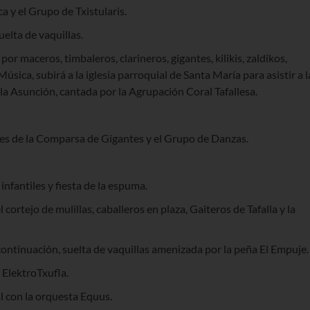
a y el Grupo de Txistularis.
uelta de vaquillas.
r maceros, timbaleros, clarineros, gigantes, kilikis, zaldikos,
Música, subirá a la iglesia parroquial de Santa María para asistir a l
a Asunción, cantada por la Agrupación Coral Tafallesa.
iles de la Comparsa de Gigantes y el Grupo de Danzas.
nfantiles y fiesta de la espuma.
 cortejo de mulillas, caballeros en plaza, Gaiteros de Tafalla y la
 continuación, suelta de vaquillas amenizada por la peña El Empuje.
 ElektroTxufla.
l con la orquesta Equus.