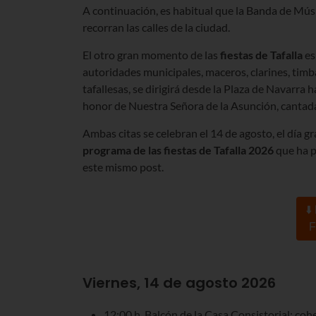
A continuación, es habitual que la Banda de Músic
recorran las calles de la ciudad.
El otro gran momento de las
fiestas de Tafalla
es
autoridades municipales, maceros, clarines, timb
tafallesas, se dirigirá desde la Plaza de Navarra h
honor de Nuestra Señora de la Asunción, cantada
Ambas citas se celebran el 14 de agosto, el día 
programa de las fiestas de Tafalla 2026
que ha p
este mismo post.
⬇️
F
Viernes, 14 de agosto 2026
12:00 h. Balcón de la Casa Consistorial: coh