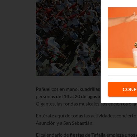
Pañuelicos en mano, kuadrillas y peñas están list
CONF
personas
del 14 al 20 de agosto
en la ciudad nava
Gigantes, las rondas musicales, los encierros o la
Entérate aquí de todas las actividades, concierto
Asunción y a San Sebastián.
El calendario de
fiestas de Tafalla
empieza unos dí