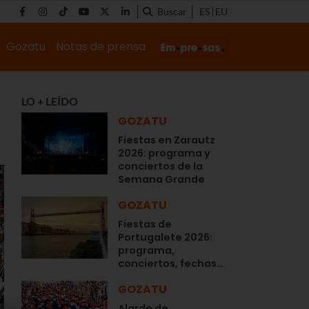
Buscar
ES
EU
Gozatu
Notas de prensa
LO + LEÍDO
GOZATU
Fiestas en Zarautz
2026: programa y
conciertos de la
Semana Grande
GOZATU
Fiestas de
Portugalete 2026:
programa,
conciertos, fechas…
GOZATU
Alarde de