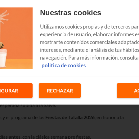
Nuestras cookies
Utilizamos cookies propias y de terceros pa
experiencia de usuario, elaborar informes es
mostrarte contenidos comerciales adaptado
intereses, mediante el análisis de tus hábito
navegación. Para más información, consulta
política de cookies
as para las
Fiestas de Tafalla
2026
, que reunirán a miles de
IGURAR
RECHAZAR
A
rra. Y es que nadie quiere perderse la animación en la calle con lo
 esperada subida a la Salve.
s y el programa de las
Fiestas de Tafalla
2026
, en honor a la
as antes, con la clásica semana pre fiestas.