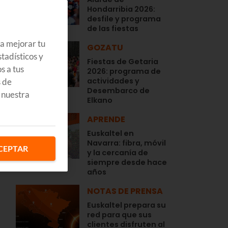
Hondarribia 2026:
desfile y programa
de las fiestas
ra mejorar tu
GOZATU
tadísticos y
Fiestas de Getaria
s a tus
2026: programa de
actividades y
s de
Desembarco de
 nuestra
Elkano
APRENDE
Euskaltel en
Navarra: fibra, móvil
CEPTAR
y la cercanía de
s
siempre desde hace
años
NOTAS DE PRENSA
Euskaltel prepara su
red para que sus
clientes disfruten al