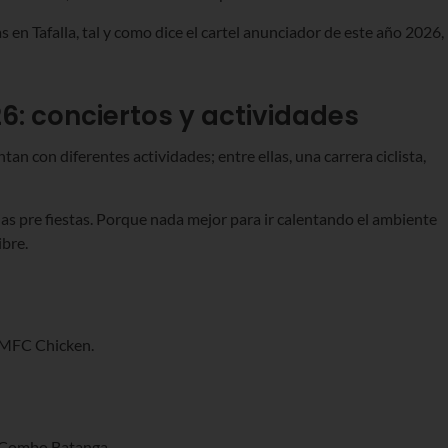
 en Tafalla, tal y como dice el cartel anunciador de este año 2026,
26: conciertos y actividades
tan con diferentes actividades; entre ellas, una carrera ciclista,
las pre fiestas. Porque nada mejor para ir calentando el ambiente
ibre.
e MFC Chicken.
e Combo Batanga.