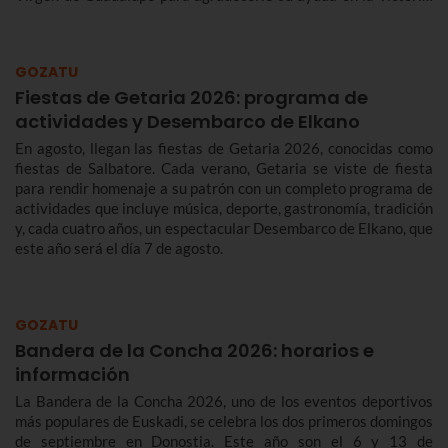
Te contamos más sobre el origen y el desfile del Alarde de
Hondarribia 2026 y el programa de fiestas de Hondarribia
2026. Toma nota porque las fiestas son del 4 al 10 de
GOZATU
septiembre.
Fiestas de Getaria 2026: programa de
actividades y Desembarco de Elkano
En agosto, llegan las fiestas de Getaria 2026, conocidas como
fiestas de Salbatore. Cada verano, Getaria se viste de fiesta
para rendir homenaje a su patrón con un completo programa de
actividades que incluye música, deporte, gastronomía, tradición
y, cada cuatro años, un espectacular Desembarco de Elkano, que
este año será el día 7 de agosto.
GOZATU
Bandera de la Concha 2026: horarios e
información
La Bandera de la Concha 2026, uno de los eventos deportivos
más populares de Euskadi, se celebra los dos primeros domingos
de septiembre en Donostia. Este año son el 6 y 13 de